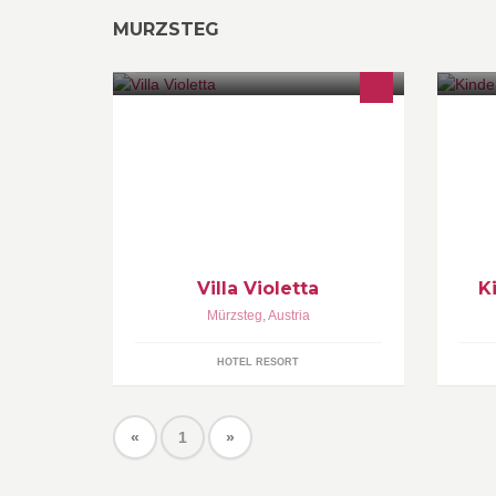
MURZSTEG
Zimmer mit Frühstück im
"W
Doppelzimmer € 54,- pro Person
Einbettzimmer-Zuschlag € 10,-
Halbpension € 19,- pro Person
Villa Violetta
K
Mürzsteg
,
Austria
HOTEL RESORT
«
1
»