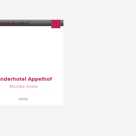
o Große was für Kleine tun!"
inderhotel Appelhof
Mürzsteg
,
Austria
HOTEL