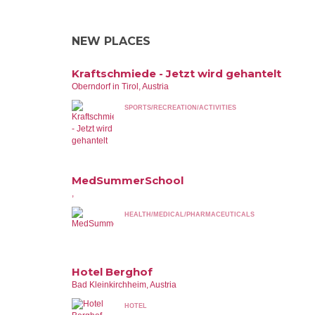
NEW PLACES
Kraftschmiede - Jetzt wird gehantelt
Oberndorf in Tirol, Austria
SPORTS/RECREATION/ACTIVITIES
MedSummerSchool
,
HEALTH/MEDICAL/PHARMACEUTICALS
Hotel Berghof
Bad Kleinkirchheim, Austria
HOTEL