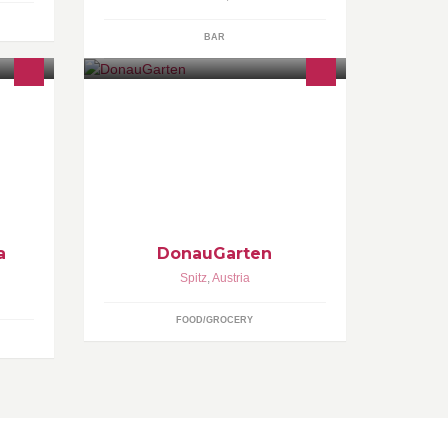
BAR
ier
Feinste Suppen aus frischen Zutaten
 &
- handgemacht im DonauGarten von
Eva Grünberger
alem
a
DonauGarten
Spitz
,
Austria
FOOD/GROCERY