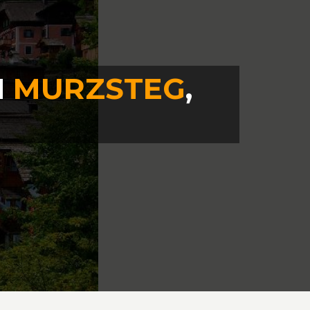
N
MURZSTEG
,