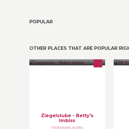
POPULAR
OTHER PLACES THAT ARE POPULAR RI
In meinen kleinem Restaurant gibt
Si
sowohl Thaigerichte, als auch
oesterr. Speisen
Ziegelstube - Betty's
Imbiss
Vöcklamarkt
,
Austria