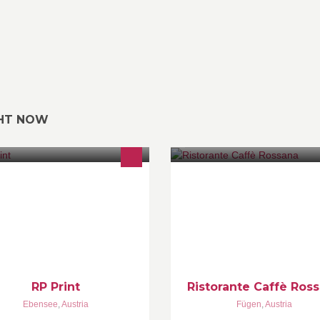
GHT NOW
e haben die Idee - Wir drucken sie!
Echtes Italienisches Restauran
Zillertal!Familiaere Atmosphaer
gemuetlich und freundlich wie 
Italien...
RP Print
Ristorante Caffè Ros
Ebensee
,
Austria
Fügen
,
Austria