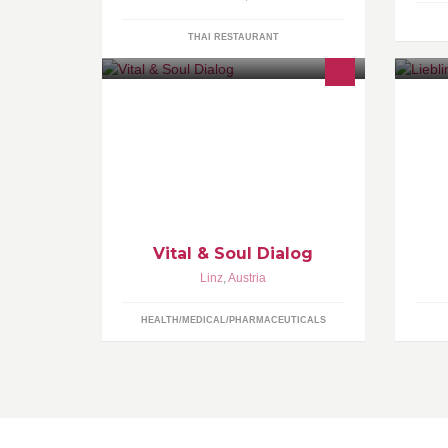
THAI RESTAURANT
Willkommen auf der Seite von Vital &
ht
Soul Dialog, Zentrum für
ganzheitliche Therapie in Linz-
Urfahr.
Vital & Soul Dialog
Linz
,
Austria
HEALTH/MEDICAL/PHARMACEUTICALS