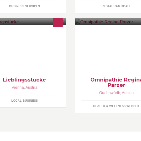
BUSINESS SERVICES
RESTAURANT/CAFE
tp://www.lieblingsstuecke.at/
Omnipathie® für Mensch und T
OsteoConcept Coach für Pferd
Reiter Fortbildung in
Faszienregulation & myofaszi
Training für Pferde
Lieblingsstücke
Omnipathie Regin
Parzer
Vienna
,
Austria
Grafenwörth
,
Austria
LOCAL BUSINESS
HEALTH & WELLNESS WEBSITE