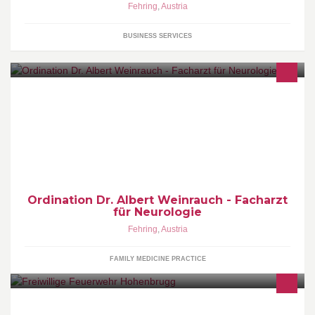
Fehring
,
Austria
BUSINESS SERVICES
Ordination Dr. Albert Weinrauch - Facharzt für Neurologie und Arzt
für Allgemeinmedizin
Ordination Dr. Albert Weinrauch - Facharzt
für Neurologie
Fehring
,
Austria
FAMILY MEDICINE PRACTICE
HBI Marcus Gordisch erreichbar unter 0664/6145525; OBI Gernot