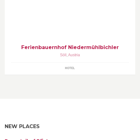
Entdecken Sie die wunderbare Tiroler Bergwelt am
Ferienbauernhof Niedermühlbichler http://www.ferienbauernhof-
soell.at/
Ferienbauernhof Niedermühlbichler
Söll
,
Austria
HOTEL
NEW PLACES