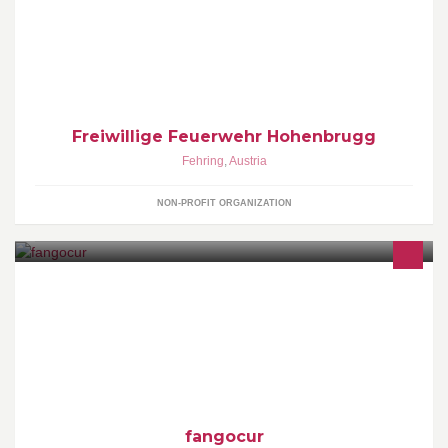
Neubauer erreichbar unter 0664/9184848
Freiwillige Feuerwehr Hohenbrugg
Fehring
,
Austria
NON-PROFIT ORGANIZATION
Naturreine Produkte für Ihre Gesundheit und Schönheit.
Besuchen Sie unseren Online-Shop unter www.fangocur.de
fangocur