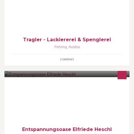
http://www.tragler.at/de/impressum/
Tragler - Lackiererei & Spenglerei
Fehring
,
Austria
COMPANY
Dipl. Lebens- und Sozialberaterin -Dipl. Entspannungstrainerin -
Energetikerin Erfahren Sie eine neue Lebensqualität mit mehr
Lebensfreude und Wohlbefinden!
Entspannungsoase Elfriede Heschl