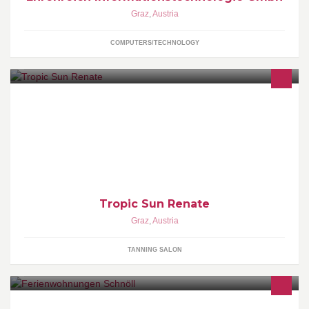
Graz
,
Austria
COMPUTERS/TECHNOLOGY
Ob Acryl oder Gel-nägel, bei uns kannst du deine Hände
verschönern lassen. Gute Laune und einen frischen Hautteint,
bekommst in unserem Solarium.
Tropic Sun Renate
Graz
,
Austria
TANNING SALON