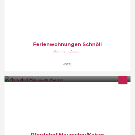
Ferienwohnung neu 2010 neu adaptiert. In zentraler ruhiger
Lage. Zentrums- und Seenähe.
Ferienwohnungen Schnöll
Mondsee
,
Austria
HOTEL
Pferdehof Mauracher/Kaiser Wo Pferd und Reiter zuhause sind
Pferdehof Mauracher/Kaiser