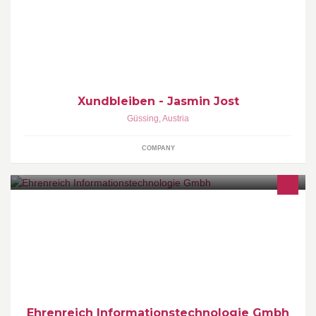
Pilates / Wellness / Entspannung / Ayurvedabehandlungen /
Kindertanzen / Familienmentoring / Kinesiologische Beratungen
...
Xundbleiben - Jasmin Jost
Güssing
,
Austria
COMPANY
Ehrenreich Informationstechnologie GmbH IT Dienstleistungen,
Datenrettung und Handel Vertretung der CBL Datenrettung GmbH
für Österreich
Ehrenreich Informationstechnologie Gmbh