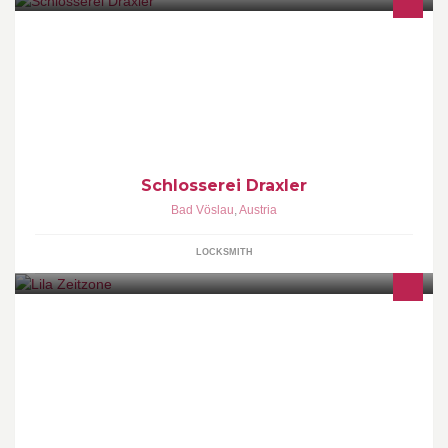
Metalltechnik- und Fahrzeugbaubetrieb mit Schmiedekunst und
Spezialaufbauten für Land und Baumaschinen.
Schlosserei Draxler
Bad Vöslau
,
Austria
LOCKSMITH
Verein zur ganzheitlichen Unterstützung von Familien mit
besonderen Bedürfnissen. Heilpädagogische Praxis für Kinder &
Eltern Besondere Babysitterbörse & Spielothek