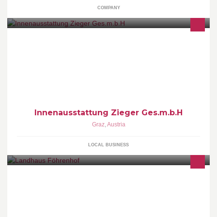
COMPANY
Raumdesign mit Herz & Verstand
Innenausstattung Zieger Ges.m.b.H
Graz
,
Austria
LOCAL BUSINESS
"Urban vibes meet Landlust" ...in der neuen Chill-out-Zone vor
den Toren Wiens