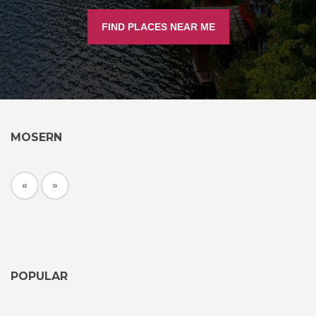
FIND PLACES NEAR ME
MOSERN
«
»
POPULAR