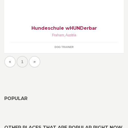
Hundeschule wHUNDerbar
Fraham
,
Austria
DOG TRAINER
«
1
»
POPULAR
OTHER PLACES THAT ARE POPULAR RIGHT NOW