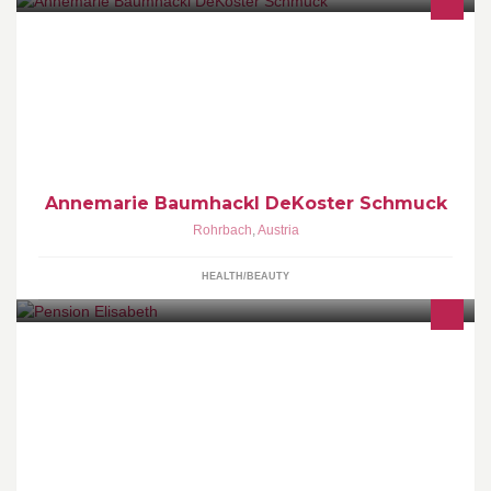
Schmuck zum Verlieben deKoster
Annemarie Baumhackl DeKoster Schmuck
Rohrbach
,
Austria
HEALTH/BEAUTY
Hotel-Pension