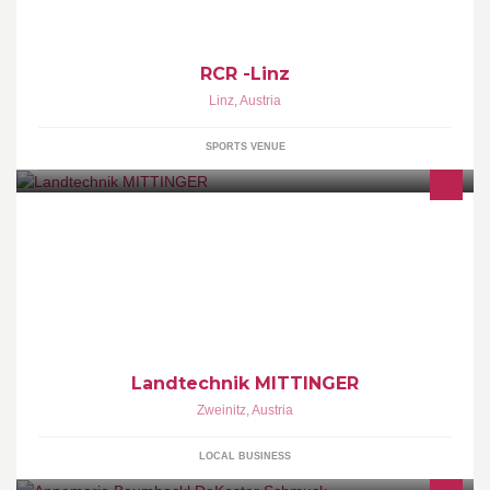
RCR -Linz
Linz
,
Austria
SPORTS VENUE
Hier findest du Infos zu unseren Produkten sowie Neuigkeiten
zum Unternehmen, aber auch spannende, lustige Infos rund um
Land- und Forstwirtschaft!
Landtechnik MITTINGER
Zweinitz
,
Austria
LOCAL BUSINESS