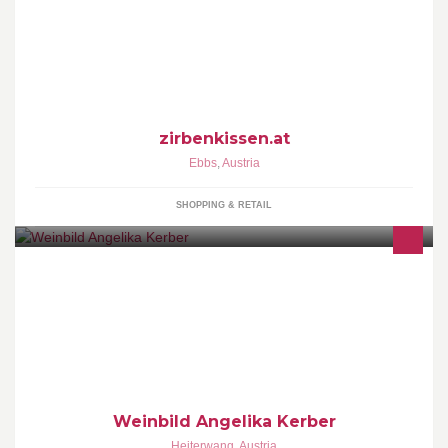
Zirbenkissen von www.zirbenkissen.at fördern die Schlafqualität
und ersparen dem Herzen Arbeit. Man schläft ruhiger und besser
(Studie Joanneum Research)
zirbenkissen.at
Ebbs
,
Austria
SHOPPING & RETAIL
Weinbild veranstaltet Weinverkostungen, Mitarbeiterschulungen
und stellt Weinkarten zusammen
Weinbild Angelika Kerber
Heiterwang
,
Austria