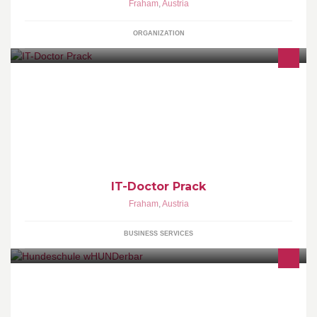
Fraham
,
Austria
ORGANIZATION
IT-Doctor Prack
Fraham
,
Austria
BUSINESS SERVICES
Gewaltfreies Hundetraining - Lernen mit: Herz, Hirn und Humor,
individuelle Beratung und Betreuung