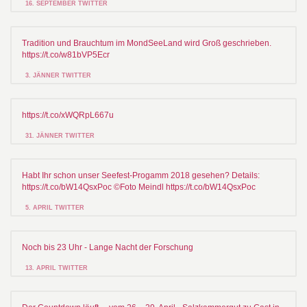
16. SEPTEMBER TWITTER
Tradition und Brauchtum im MondSeeLand wird Groß geschrieben.
https://t.co/w81bVP5Ecr
3. JÄNNER TWITTER
https://t.co/xWQRpL667u
31. JÄNNER TWITTER
Habt Ihr schon unser Seefest-Progamm 2018 gesehen? Details:
https://t.co/bW14QsxPoc ©Foto Meindl https://t.co/bW14QsxPoc
5. APRIL TWITTER
Noch bis 23 Uhr - Lange Nacht der Forschung
13. APRIL TWITTER