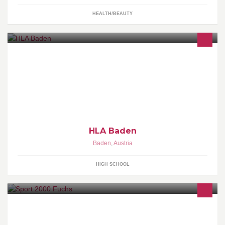
HEALTH/BEAUTY
Höhere Lehranstalt für wirtschaftliche Berufe | Fachschule für
Wellness und Gesundheitsmanagement | Aufbaulehrgang
Tourisitk- und Gastronomiemanagement | Wirtschaftsfachschule
HLA Baden
Baden
,
Austria
HIGH SCHOOL