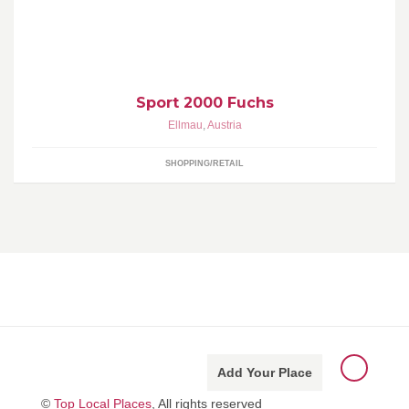
Outdoor - Freizeit - Wandern - E-bike rent
Sport 2000 Fuchs
Ellmau
,
Austria
SHOPPING/RETAIL
Add Your Place
©
Top Local Places
, All rights reserved