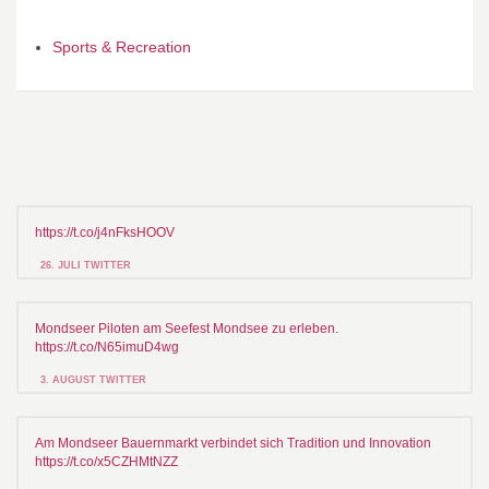
Sports & Recreation
https://t.co/j4nFksHOOV
26. JULI TWITTER
Mondseer Piloten am Seefest Mondsee zu erleben.
https://t.co/N65imuD4wg
3. AUGUST TWITTER
Am Mondseer Bauernmarkt verbindet sich Tradition und Innovation
https://t.co/x5CZHMtNZZ