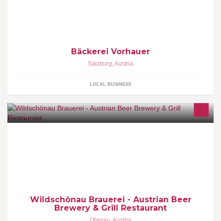
Bäckerei Vorhauer
Salzburg
,
Austria
LOCAL BUSINESS
Original Austrian Wildschönau Brewery the finest self-brewed craft
beer! (+ Grill Restaurant) http://www.wbrau.com/
Wildschönau Brauerei - Austrian Beer
Brewery & Grill Restaurant
Oberau
,
Austria