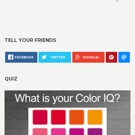
s
TELL YOUR FRIENDS
FACEBOOK
TWITTER
GOOGLE+
QUIZ