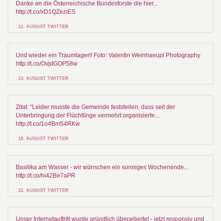
Danke an die Österreichische Bundesforste die hier...
http://t.co/xD1QZeziES
12. AUGUST TWITTER
Und wieder ein Traumtagerl! Foto: Valentin Weinhaeupl Photography
http://t.co/OvjdGOP58w
13. AUGUST TWITTER
Zitat: "Leider musste die Gemeinde feststellen, dass seit der
Unterbringung der Flüchtlinge vermehrt organisierte...
http://t.co/1o4Bm54RKw
19. AUGUST TWITTER
Basilika am Wasser - wir wünschen ein sonniges Wochenende...
http://t.co/hi42Be7aPR
22. AUGUST TWITTER
Unser Internetauftritt wurde gründlich überarbeitet - jetzt responsiv und