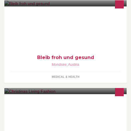
ART-gerecht leben, essen und trinken, denken und fühlen - so
bleibst du in deinem höchsten Potential.
Bleib froh und gesund
Mondsee
,
Austria
MEDICAL & HEALTH