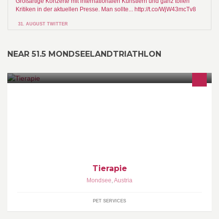
Großartige Konzerte mit internationalen Künstlern und ganz tollen
Kritiken in der aktuellen Presse. Man sollte... http://t.co/WjW43mcTv8
31. AUGUST TWITTER
NEAR 51.5 MONDSEELANDTRIATHLON
Sie haben Tiere? Sie lieben Ihre Tiere? Sie suchen aber noch
den besten Weg für ein harmonisches Zusammenleben? Dann
sind Sie hier richtig. Ich kann Ihnen dabei helfen, das Verhalten
Ihrer Tiere besser zu verstehen und optimal zu traineren.
Tierapie
Mondsee
,
Austria
PET SERVICES