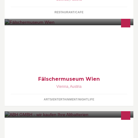
RESTAURANT/CAFE
Einzigartig in Europa befindet sich, vis-á-vis vom
Hundertwasserhaus, das Fälschermuseum. Hier werden
spektakuläre Kriminalgeschichten rund um die Werke berühmt
berüchtigter Kunstfälscher erzählt.
Fälschermuseum Wien
Vienna
,
Austria
ARTS/ENTERTAINMENT/NIGHTLIFE