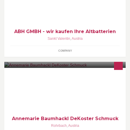
Altbatterienankauf | Gratis Abholung | Bereitstellung von ADR-
Boxen
ABH GMBH - wir kaufen Ihre Altbatterien
Sankt Valentin
,
Austria
COMPANY
Schmuck zum Verlieben deKoster
Annemarie Baumhackl DeKoster Schmuck
Rohrbach
,
Austria