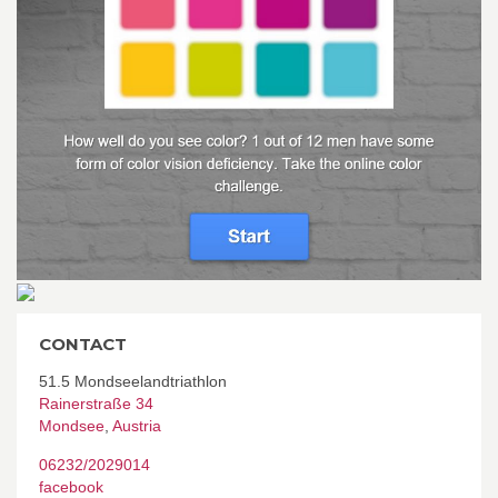
CONTACT
51.5 Mondseelandtriathlon
Rainerstraße 34
Mondsee
,
Austria
06232/2029014
facebook