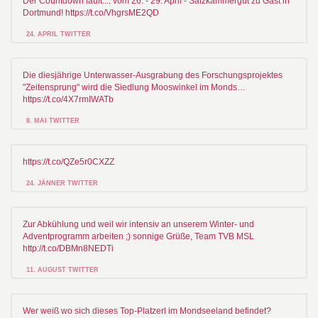
Der Countdown läuft.... vom 26. - 29. April - Salzkammergut zu Gast in
Dortmund! https://t.co/VhgrsME2QD
24. APRIL TWITTER
Die diesjährige Unterwasser-Ausgrabung des Forschungsprojektes
"Zeitensprung" wird die Siedlung Mooswinkel im Monds…
https://t.co/4X7rmIWATb
8. MAI TWITTER
https://t.co/QZe5r0CXZZ
24. JÄNNER TWITTER
Zur Abkühlung und weil wir intensiv an unserem Winter- und
Adventprogramm arbeiten ;) sonnige Grüße, Team TVB MSL
http://t.co/DBMn8NEDTi
11. AUGUST TWITTER
Wer weiß wo sich dieses Top-Platzerl im Mondseeland befindet?