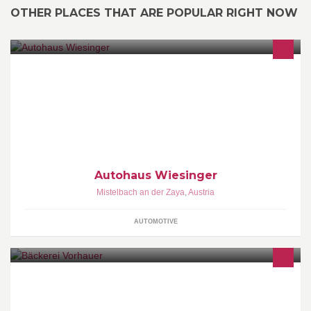
OTHER PLACES THAT ARE POPULAR RIGHT NOW
Ihr Partner im Weinviertel und Wien 16 für Neuwagen und Service
der Marken VW, Audi, Seat und Skoda, Das Weltauto und gute
Gebrauchte. Garantiert!
Autohaus Wiesinger
Mistelbach an der Zaya
,
Austria
AUTOMOTIVE
Brot, Gebäck, Feinbackwaren, ...