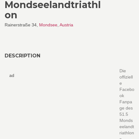
Mondseelandtriathl
on
Rainerstraße 34,
Mondsee
,
Austria
DESCRIPTION
Die
ad
offiziell
e
Facebo
ok
Fanpa
ge des
51.5
Monds
eelandt
riathlon