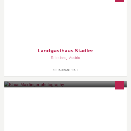
Familie Stadler verwöhnt Sie in 4. Generation: Entdecken Sie
innovativ-bodenständige Gerichte und genießen charmantes
Service im Herzen des Mostviertels.
Landgasthaus Stadler
Reinsberg
,
Austria
RESTAURANT/CAFE
Meisterfotograf Werbe- und Produktfotografie, Architektur,
Hochzeiten