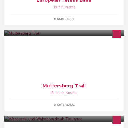
European Tennis Base
Hallein
,
Austria
TENNIS COURT
Der Muttersberg-Trail wurde für Downhiller und sportliche
Mountainbiker errichtet und ist mit unzähligen Features bestückt.
4,5km Länge auf 740hm
Muttersberg Trail
Bludenz
,
Austria
SPORTS VENUE