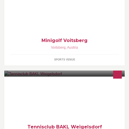
Familienfreundliches Unternehmen. Zertifizierte Turnieranlage
des ÖBGV. Publikumsbetrieb täglich.
Minigolf Voitsberg
Voitsberg
,
Austria
SPORTS VENUE
Wir sind ein kleiner, familiär geführter Tennisklub in Weigelsdorf,
Stadtgemeinde Ebreichsdorf, Bezirk Baden.
Tennisclub BAKL Weigelsdorf