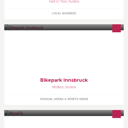
Hall in Tirol
,
Austria
LOCAL BUSINESS
Bikepark für Familien, Amateure und Profis.
Bikepark Innsbruck
Mutters
,
Austria
STADIUM, ARENA & SPORTS VENUE
MoreFit - Fitness for less! MoreFit bietet hochwertige Ausstattung