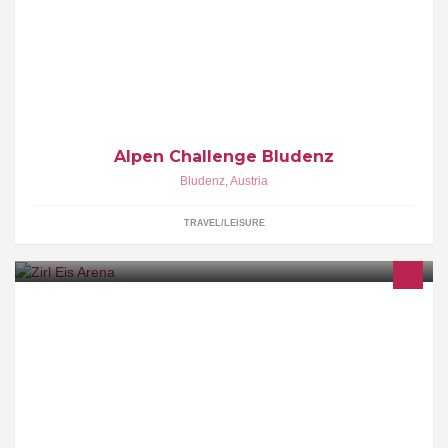
Vom 3. bis zum 7. Juni 2015 wird Bludenz zum Mittelpunkt der
Rad- & Laufszene. Das BikeTrailRun Event über 4 Etappen in 4
Alpentäler in Vorarlberg!
Alpen Challenge Bludenz
Bludenz
,
Austria
TRAVEL/LEISURE
Home off the Gunners und UEZ UNION EISSPORTKLUB ZIRL