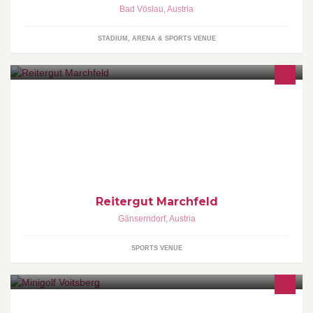
Bad Vöslau
,
Austria
STADIUM, ARENA & SPORTS VENUE
Reit- und Fahrverein Marchfeld Wir sind eine kleine Gruppe von
Pferdemenschen. Beheimatet sind wir in Strasshof, im schönen
Marchfeld .
Reitergut Marchfeld
Gänserndorf
,
Austria
SPORTS VENUE
Minigolf-Bahngengolf ist Breitensport. Für Jung und Alt.