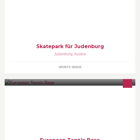
Judenburg braucht einen skatepark!! Und wenn wir
zusammenhalten werden wir ihn hoffentlich bald bekommen!
Skatepark für Judenburg
Judenburg
,
Austria
SPORTS VENUE
Official Facebook page of the European Tennis Base