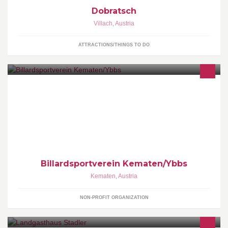
Dobratsch
Villach
,
Austria
ATTRACTIONS/THINGS TO DO
Gegründet am 21.6.1989 feiert der BSV Kematen heuer sein 25
jähriges Bestehen.
Billardsportverein Kematen/Ybbs
Kematen
,
Austria
NON-PROFIT ORGANIZATION