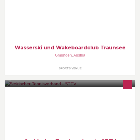
Verein für Wassersport, Wasserski, Wakeboard, Wakesurfen.
Traunsee Wassertaxi.
Wasserski und Wakeboardclub Traunsee
Gmunden
,
Austria
SPORTS VENUE
Der STTV ist als drittgrößter Fachverband der innovative Service-
Dienstleister für alle Tennisvereine der Steiermark.