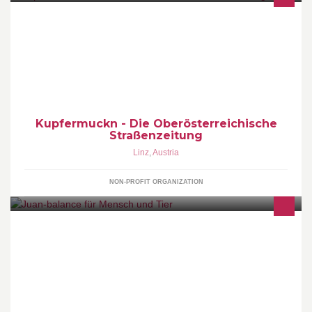
www.kupfermuckn.at; www.arge-obdachlose.at
Kupfermuckn - Die Oberösterreichische
Straßenzeitung
Linz
,
Austria
NON-PROFIT ORGANIZATION
Tierenergetiker