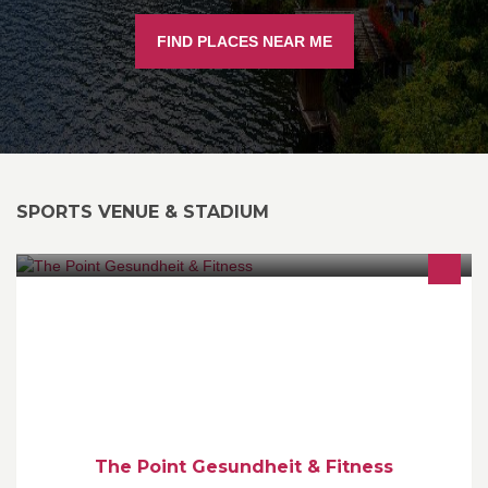
FIND PLACES NEAR ME
SPORTS VENUE & STADIUM
Bauchspeckkillerkurse derzeit laufen wieder unser äußerst
erfolgreichen Bauchspeckkillerkurse. Auch Nichtmitglieder
können diese Kurse für 4-6 Wochen besuchen und in dieser Zeit
garantiert 6 - 10 cm an Bauchumfang reduzieren - das macht
Spaß!
The Point Gesundheit & Fitness