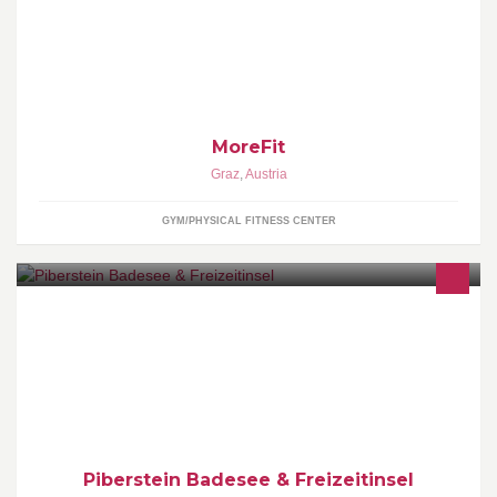
und qualifiziertes Trainerpersonal zum Top-Preis!
MoreFit
Graz
,
Austria
GYM/PHYSICAL FITNESS CENTER
Badesee Ein 16 ha großer Badesee mit Trinkwasserqualität, eine
50000 m2 Liegefläche bieten ein perfektes Ambiente für einen
wunderschönen Badetag.
Piberstein Badesee & Freizeitinsel