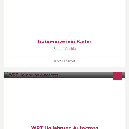
Sommermonaten (Juli - August) Pferderennen statt.
Trabrennverein Baden
Baden
,
Austria
SPORTS VENUE
Autocrossrennen in Hollabrunn Wir veranstalten Nationale &
Internationale Meisterschaftsläufe !!! Sowie interne Verein/
Clubmeisterschaften
WRT Hollabrunn Autocross