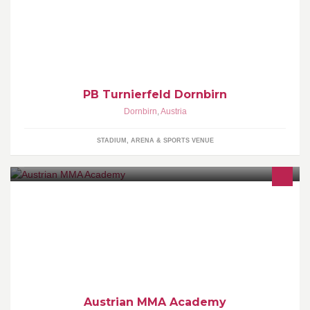
möglichkeit in professionellem Umfeld zu trainieren oder einfach
in den Sport schnuppern!
PB Turnierfeld Dornbirn
Dornbirn
,
Austria
STADIUM, ARENA & SPORTS VENUE
Welcome to the new MMA and combat sports academy!
Austrian MMA Academy