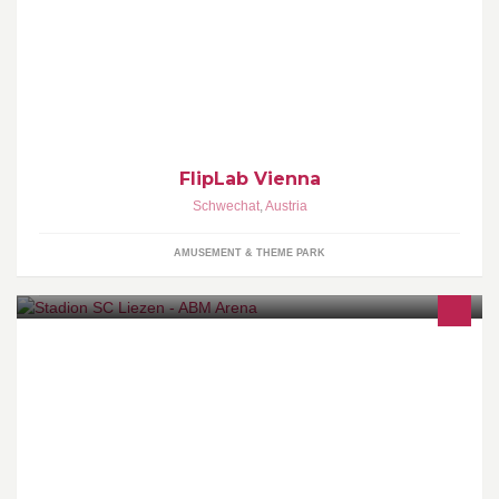
FlipLab Vienna, der modernste Trampolin-, Parkour- und
Freestyle Park Österreichs! KOMM AUF EINEN SPRUNG VORBEI!
FlipLab Vienna
Schwechat
,
Austria
AMUSEMENT & THEME PARK