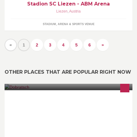
Stadion SC Liezen - ABM Arena
Liezen
,
Austria
STADIUM, ARENA & SPORTS VENUE
«
1
2
3
4
5
6
»
OTHER PLACES THAT ARE POPULAR RIGHT NOW
Wir lieben unseren Hausberg!