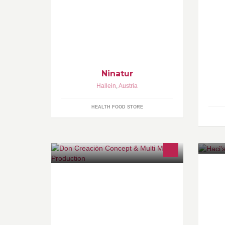
ein gesundes Leben. Naturkost,
Aromatherapie, Hildegard von
Bingen. Natürliche
Nahrungsergänzugen und Beratung
Ninatur
Hallein
,
Austria
HEALTH FOOD STORE
Don Creaciòn Concept &
Ha
MultiMediaProduction We work in the
bi
underground between good
concepts and perfect realization -
join us if you are brave enough!