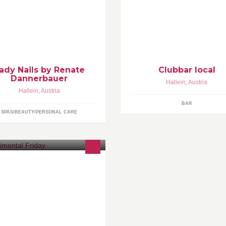
ßmodelage sowie eine
will, dann ist man beim LOCAL
smetische Pediküre und Cremen,
Herzen Halleins richtig. Wir za
e für Hände und Füße bestens
die besten Drinks, Cocktails &
eignet sind.
Snacks für euch.
ady Nails by Renate
Clubbar local
Dannerbauer
Hallein
,
Austria
Hallein
,
Austria
BAR
SPAS/BEAUTY/PERSONAL CARE
tworking, Kooperationen,
sprobieren, Experimentieren,
rnen, ... Design, Fotografie, Kunst,
rketing, ... Jeden Freitag. In
llein. Ab sofort.