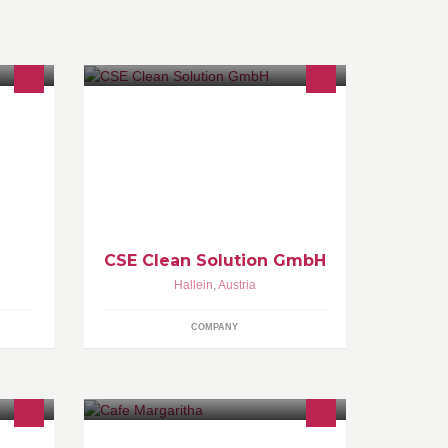
CSE Clean Solution represents
BigBelly Solar and Ecobug, two
strong innovative brands! Think
today about tomorrow! For a clean
and sustainable environment!
CSE Clean Solution GmbH
Hallein
,
Austria
COMPANY
ert
Cafe, Frühstück, kleine Speisen,