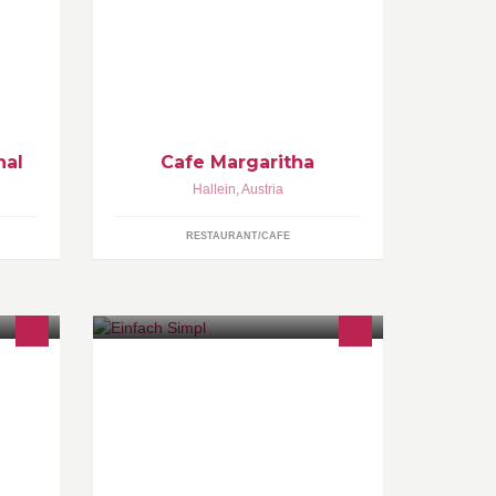
r Sie.
Lounge, Hugo, Aperol, Prosecco,
Cocktails, Wlan
nal
Cafe Margaritha
Hallein
,
Austria
RESTAURANT/CAFE
Ob dauerhafte Haarentfernung,
Verjüngung oder kosmetische
Problembehandlung- S.i.M.P.L bietet
die einfache Lösung! www.s-
impl.com