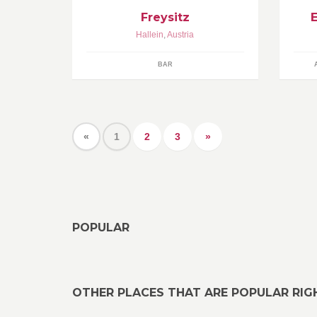
Freysitz
Hallein
,
Austria
BAR
«
1
2
3
»
POPULAR
OTHER PLACES THAT ARE POPULAR RI