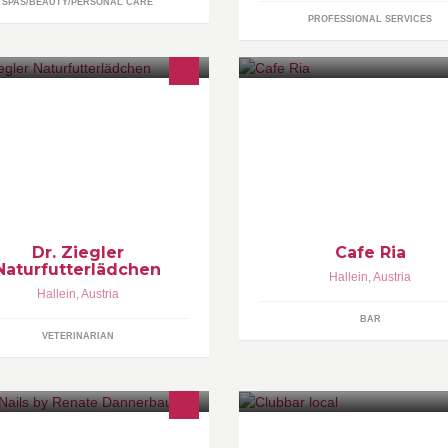
SPAS/BEAUTY/PERSONAL CARE
PROFESSIONAL SERVICES
r freuen uns, dass Sie auf der
In dieser Bar ist immer was los 
che nach einer kompetenten,
haha
elseitigen und vor allem
fahrungsreichen Tierarztpraxis zu
s gelangt sind.
Dr. Ziegler
Cafe Ria
Naturfutterlädchen
Hallein
,
Austria
Hallein
,
Austria
BAR
VETERINARIAN
geboten werden Nageldesign und
Wenn man Erholung aber auc