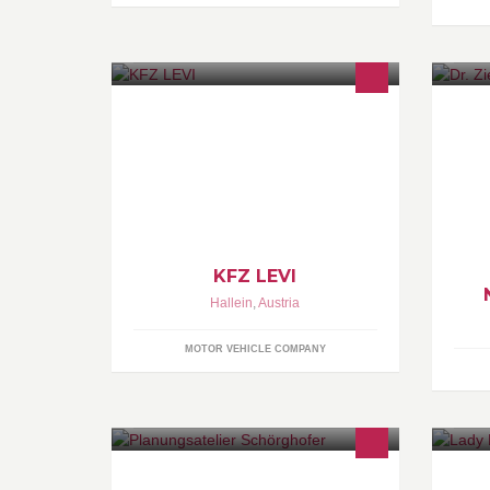
Levent Yazici Salvay-Halvic-Straße
Wi
46 5400 Hallein 0660/ 916 16 11
Su
vi
er
un
KFZ LEVI
Hallein
,
Austria
MOTOR VEHICLE COMPANY
Planung-Beratung-Bauleitung
An