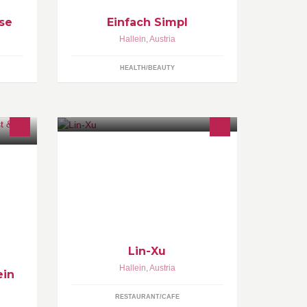
se
Einfach Simpl
Hallein
,
Austria
HEALTH/BEAUTY
utz
Lin-Xu All You Can Eat Buffet in
Oberalm Lin-Xu Noodle | Sushi |
Take Away in Hallein Lin-Xu Noodle |
Sushi | Reis | Lieferservice in
Salzburg
Lin-Xu
Hallein
,
Austria
ein
RESTAURANT/CAFE