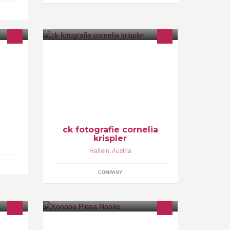
:)
Newborn | Hochzeiten | Familien |
Kinder | Cake-Smash | Portrait |
Business...
ck fotografie cornelia
krispler
Hallein
,
Austria
COMPANY
h Spaß