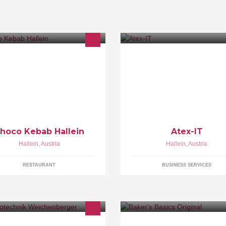
e leckerste Schokolade auf einem
IT-Dienstleister
ieß !
hoco Kebab Hallein
Atex-IT
Hallein
,
Austria
Hallein
,
Austria
RESTAURANT
BUSINESS SERVICES
ektrounternehmen
Baker's Basics Original produzi