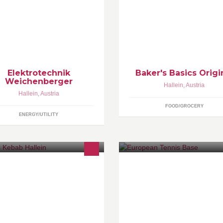
individuelle Backmischungen fü
Elektrotechnik
Baker's Basics Origi
Weichenberger
Hallein
,
Austria
Hallein
,
Austria
FOOD/GROCERY
ENERGY/UTILITY
ci's Kebab is the best von Istanbul
Official Facebook page of the
s Bukarest!
European Tennis Base