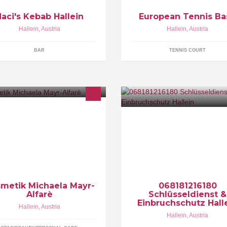
aci's Kebab Hallein
European Tennis Ba
Hallein
,
Austria
Hallein
,
Austria
BAR
TENNIS COURT
s Kosmetikstudio am
Schlüsseldienst & Einbruchsch
anzbichlhof - lassen Sie sich
Hallein
rwöhnen und entspannen Sie in
mütlicher Atmosphäre.
metik Michaela Mayr-
068181216180
Alfarè
Schlüsseldienst &
Einbruchschutz Hall
Hallein
,
Austria
Hallein
,
Austria