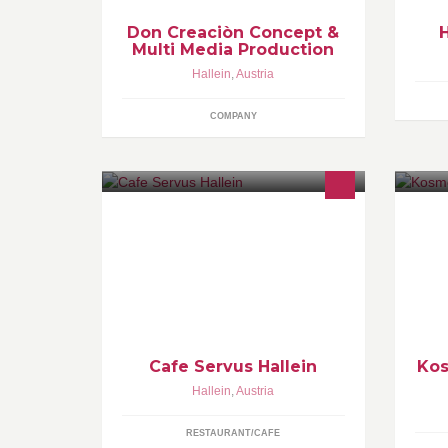
Don Creaciòn Concept &
H
Multi Media Production
Hallein
,
Austria
COMPANY
Kleines gemütliches Cafe,Pub und
Da
Dartlokal.
Kr
ve
ge
Cafe Servus Hallein
Kos
Hallein
,
Austria
RESTAURANT/CAFE