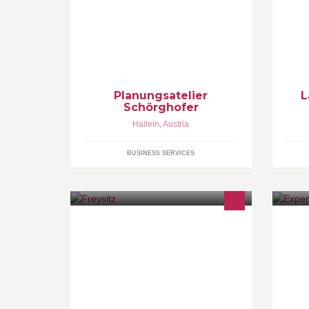
Fu
ko
di
ge
Planungsatelier
L
Schörghofer
Hallein
,
Austria
BUSINESS SERVICES
Club | Bar
Ne
Au
Le
Ma
Ha