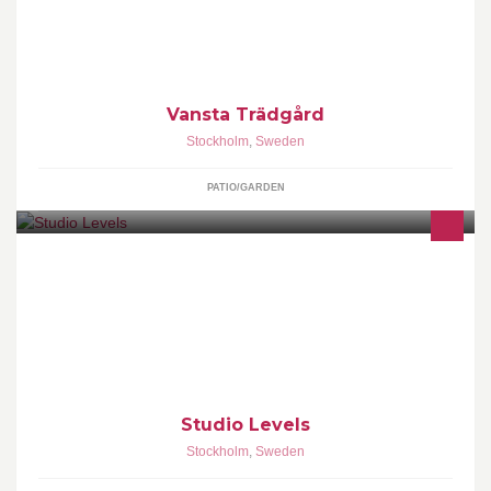
engelska trädgårdsvärlden. Butik & showroom i Båstad
Vansta Trädgård
Stockholm
,
Sweden
PATIO/GARDEN
Skönhets- och träningsstudio. Yoga/Pilates/Barre, Frisör,
Nagelvård, Spraytan. Välkommen!
Studio Levels
Stockholm
,
Sweden