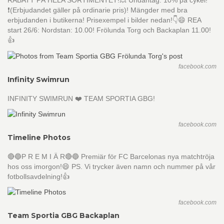
RABATT PÅ HELA SORTIMENTET!💥 Undantag: 10% på cykel!
❗️(Erbjudandet gäller på ordinarie pris)! Mängder med bra
erbjudanden i butikerna! Prisexempel i bilder nedan!👇😄 REA
start 26/6: Nordstan: 10.00! Frölunda Torg och Backaplan 11.00!
👍
facebook.com
Infinity Swimrun
INFINITY SWIMRUN ❤️ TEAM SPORTIA GBG!
facebook.com
Timeline Photos
🔴🔵P R E M I Ä R🔴🔵 Premiär för FC Barcelonas nya matchtröja
hos oss imorgon!😄 PS. Vi trycker även namn och nummer på vår
fotbollsavdelning!👍
facebook.com
Team Sportia GBG Backaplan