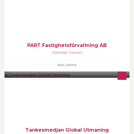
PART Fastighetsförvaltning AB vänder sig till fastighetsägare
främst i södra Halland och norra Skåne och erbjuder teknisk och
ekonomisk för- valtning.
PART Fastighetsförvaltning AB
Halmstad
,
Sweden
REAL ESTATE
Global Utmaning är en oberoende tankesmedja som verkar för
hållbar utveckling socialt, ekonomiskt och klimatmässigt.
Tankesmedjan Global Utmaning