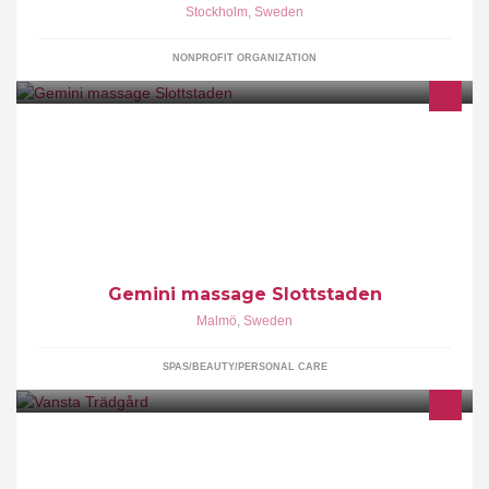
Stockholm
,
Sweden
NONPROFIT ORGANIZATION
Vi är ett litet familjeägt företag som endast vänder oss till seriösa
kunder. Vi har kunder från säkerhetsbranchen & vården Vi
innehar F-skattesedel
Gemini massage Slottstaden
Malmö
,
Sweden
SPAS/BEAUTY/PERSONAL CARE
Ger trädgårdsälskare i hela Skandinavien det bästa från den