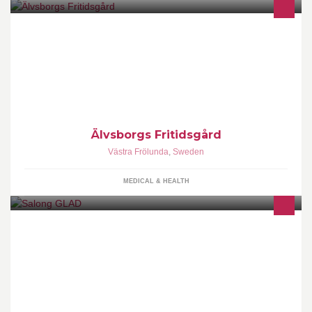
Påvelunds Fritidsgård Vi som jobbar på fritidsgården är: Christian
Johansson Beata Sylven Faton Begu Marcus Nilsson
Älvsborgs Fritidsgård
Västra Frölunda
,
Sweden
MEDICAL & HEALTH
Herr och Dam Frisering med erfaren och professionell personal
som sätter kunden i centrum. :-)