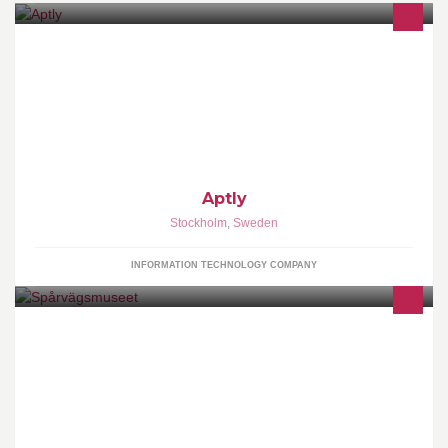
apt adj. 1. Exactly suitable; appropriate: an apt reply. 2. Having a
natural tendency; inclined: She is apt to take offense
Aptly
Stockholm
,
Sweden
INFORMATION TECHNOLOGY COMPANY
Stockholms lokaltrafikmuseum, ett prova-på museum för alla
åldrar! Museet är för tillfället stängt för flytt. Invigningen av