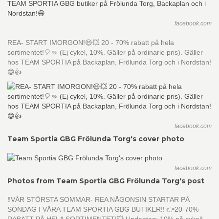
facebook.com
REA- START IMORGON!😄💥 20 - 70% rabatt på hela
sortimentet!🎈👊 (Ej cykel, 10%. Gäller på ordinarie pris). Gäller
hos TEAM SPORTIA på Backaplan, Frölunda Torg och i Nordstan!
😄👍
facebook.com
Team Sportia GBG Frölunda Torg's cover photo
facebook.com
Photos from Team Sportia GBG Frölunda Torg's post
‼️VÅR STÖRSTA SOMMAR- REA NÅGONSIN STARTAR PÅ
SÖNDAG I VÅRA TEAM SPORTIA GBG BUTIKER‼️ 👉20-70%