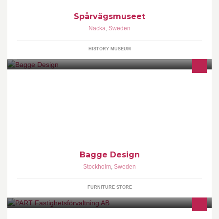
Spårvägsmuseet
Nacka
,
Sweden
HISTORY MUSEUM
BAGGE DESIGN = MODERNA MÖBLER SORTIMENT = Soffor,
Soffbord, Bokhyllor, Tv-Möbler, Förvaring. Design: Stefan Bagge -
Svensk tillverkning. VÄLKOMNA !
Bagge Design
Stockholm
,
Sweden
FURNITURE STORE