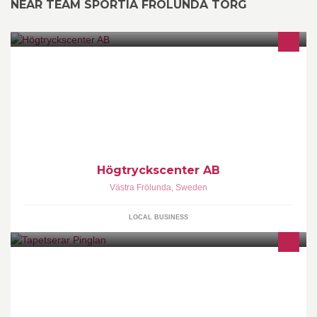
NEAR TEAM SPORTIA FRÖLUNDA TORG
Högtryckstvättar, Städmaskiner, Dammsugare
Högtryckscenter AB
Västra Frölunda
,
Sweden
LOCAL BUSINESS
Vi klär om alla möbler och dynor och har en massa härliga tyger
att välja bland. Bilder på våra jobb finns på
www.tapetserarpinglan.se