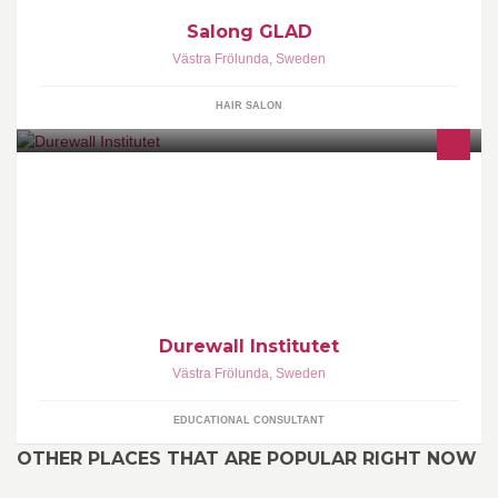
Salong GLAD
Västra Frölunda
,
Sweden
HAIR SALON
Ett av Sveriges ledande utbildningscenter inom bl.a.
förflyttningskunskap, lågaffektivt bemötande och självskydd. Läs
mer om
Durewall Institutet
Västra Frölunda
,
Sweden
EDUCATIONAL CONSULTANT
OTHER PLACES THAT ARE POPULAR RIGHT NOW