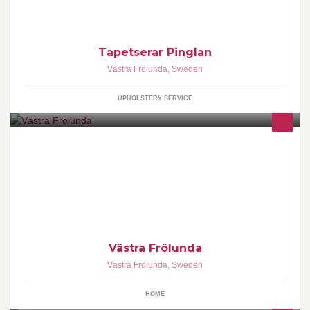
Tapetserar Pinglan
Västra Frölunda
,
Sweden
UPHOLSTERY SERVICE
Denna sida är till för att samla och förmedla info, händelser,
evenemang och annat som kanske inte når ut till Frölundaiter så
lätt.
Västra Frölunda
Västra Frölunda
,
Sweden
HOME