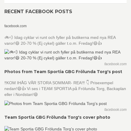
RECENT FACEBOOK POSTS
facebook.com
🚲💨 Idag cyklar vi runt och fyller på butikerna med nya REA
varor!😄 20-70 % (Ej cykel) gäller t.o.m. Fredag!😄👍
facebook.com
Photos from Team Sportia GBG Frölunda Torg's post
‼️KOM IHÅG VÅR STORA SOMMAR- REA!‼️ 👇 Prisexempel
nedan!😄👍 Vi ses i TEAM SPORTIA på Frölunda Torg, Backaplan
eller i Nordstan!😄
facebook.com
Team Sportia GBG Frölunda Torg's cover photo