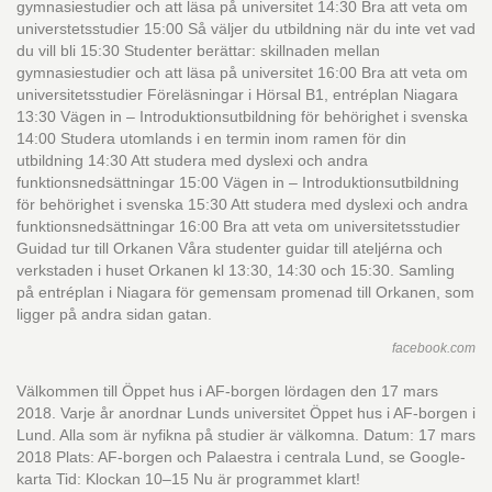
gymnasiestudier och att läsa på universitet 14:30 Bra att veta om
universtetsstudier 15:00 Så väljer du utbildning när du inte vet vad
du vill bli 15:30 Studenter berättar: skillnaden mellan
gymnasiestudier och att läsa på universitet 16:00 Bra att veta om
universitetsstudier Föreläsningar i Hörsal B1, entréplan Niagara
13:30 Vägen in – Introduktionsutbildning för behörighet i svenska
14:00 Studera utomlands i en termin inom ramen för din
utbildning 14:30 Att studera med dyslexi och andra
funktionsnedsättningar 15:00 Vägen in – Introduktionsutbildning
för behörighet i svenska 15:30 Att studera med dyslexi och andra
funktionsnedsättningar 16:00 Bra att veta om universitetsstudier
Guidad tur till Orkanen Våra studenter guidar till ateljérna och
verkstaden i huset Orkanen kl 13:30, 14:30 och 15:30. Samling
på entréplan i Niagara för gemensam promenad till Orkanen, som
ligger på andra sidan gatan.
facebook.com
Välkommen till Öppet hus i AF-borgen lördagen den 17 mars
2018. Varje år anordnar Lunds universitet Öppet hus i AF-borgen i
Lund. Alla som är nyfikna på studier är välkomna. Datum: 17 mars
2018 Plats: AF-borgen och Palaestra i centrala Lund, se Google-
karta Tid: Klockan 10–15 Nu är programmet klart!