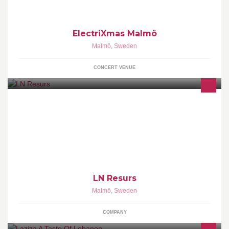
ElectriXmas Malmö
Malmö
,
Sweden
CONCERT VENUE
LN Resurs är ett företag inom Fastighetservice i sydväsgtra skåne
LN Resurs
Malmö
,
Sweden
COMPANY