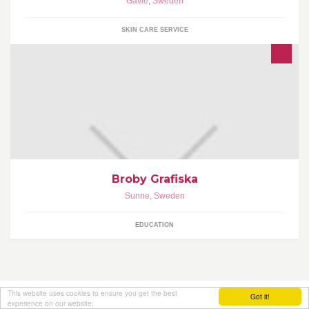
Hos oss kan du göra ansiktsbehandlingar, få fotvård, manikyr och
Gävle
,
Sweden
mycket annat. Du kan även gå på make-up kurser hos oss!
SKIN CARE SERVICE
Broby Grafiska
Välkommen till den officiella sidan för Brobygrafiska i Sunne |
Sunne
,
Sweden
Värmland.
EDUCATION
This website uses cookies to ensure you get the best
Got it!
experience on our website.