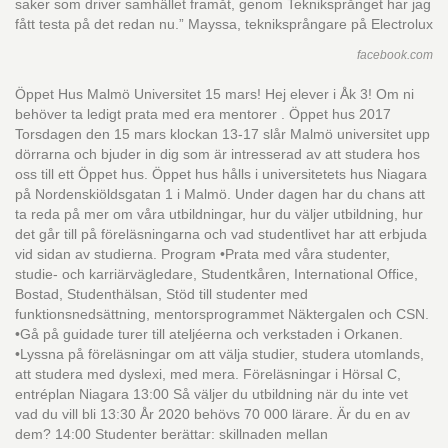
saker som driver samhället framåt, genom Tekniksprånget har jag
fått testa på det redan nu.” Mayssa, tekniksprångare på Electrolux
facebook.com
Öppet Hus Malmö Universitet 15 mars! Hej elever i Åk 3! Om ni
behöver ta ledigt prata med era mentorer . Öppet hus 2017
Torsdagen den 15 mars klockan 13-17 slår Malmö universitet upp
dörrarna och bjuder in dig som är intresserad av att studera hos
oss till ett Öppet hus. Öppet hus hålls i universitetets hus Niagara
på Nordenskiöldsgatan 1 i Malmö. Under dagen har du chans att
ta reda på mer om våra utbildningar, hur du väljer utbildning, hur
det går till på föreläsningarna och vad studentlivet har att erbjuda
vid sidan av studierna. Program •Prata med våra studenter,
studie- och karriärvägledare, Studentkåren, International Office,
Bostad, Studenthälsan, Stöd till studenter med
funktionsnedsättning, mentorsprogrammet Näktergalen och CSN.
•Gå på guidade turer till ateljéerna och verkstaden i Orkanen.
•Lyssna på föreläsningar om att välja studier, studera utomlands,
att studera med dyslexi, med mera. Föreläsningar i Hörsal C,
entréplan Niagara 13:00 Så väljer du utbildning när du inte vet
vad du vill bli 13:30 År 2020 behövs 70 000 lärare. Är du en av
dem? 14:00 Studenter berättar: skillnaden mellan