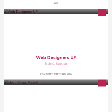
ART
Web Designers UF arbetar med att designa hemsidor åt
småföretag. Målet är att skapa en realistiskt och lönsam
verksamhet med visioner & långsiktiga mål.
Web Designers UF
Malmö
,
Sweden
COMPUTERS/TECHNOLOGY
Based in Malmö, Sweden, electriXmas is an alternative/electronic
music festival, running yearly around Christmas time.