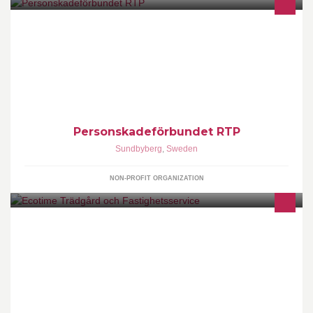
Personskadeförbundet RTP ger stöd, information och vägledning
till personer med förvärvade skador till följd av trafik- olycksfalls
eller polioskada samt deras närstående.
Personskadeförbundet RTP
Sundbyberg
,
Sweden
NON-PROFIT ORGANIZATION
Ecotime sköter om din trädgård och ditt hus.Våra duktiga
trädgårdsarbetare gör allt från anläggningar, plattsättningar,
stenmurar och planteringar till ogräsrensning, gräsklippning,
häckklippning och alla annan skötsel.