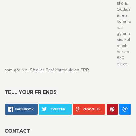
skola.
Skolan
är en
kommu
nal
gymna
sieskol
a och
har ca
850
elever
som går NA, SA eller Språkintroduktion SPR.
TELL YOUR FRIENDS
FACEBOOK
TWITTER
GOOGLE+
CONTACT