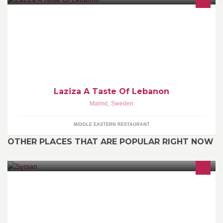
På Baltzarsgatan 21 hittar du vår Libansesiska Oas. Vi har som
målsättning att erbjuda spännande och vällagad mat med fokus
på det traditionella.
Laziza A Taste Of Lebanon
Malmö
,
Sweden
MIDDLE EASTERN RESTAURANT
OTHER PLACES THAT ARE POPULAR RIGHT NOW
Syrsa är det vardagliga erektionsstödet som kan främja
sexualiteten och ge en bra livskvalitet om potensen sviktar av
olika anledningar.