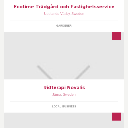
Ecotime Trädgård och Fastighetsservice
Upplands-Väsby
,
Sweden
GARDENER
Ridterapi Novalis
Ridterapi Novalis i Järna erbjuder kvalificerad ridterapi. Johanna
Järna
,
Sweden
Pechmann, leg sjukgymnast cert ridterapeut. Ivan Hallström
socionom läkepedagog/socialterapeut
LOCAL BUSINESS