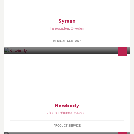
Syrsan
Färjestaden
,
Sweden
MEDICAL COMPANY
Genom att sälja Newbodys prisvärda produkter kan skolklasser,
lag och idrottsföreningar enkelt tjäna tiotusentals kronor för
Newbody
Västra Frölunda
,
Sweden
PRODUCT/SERVICE