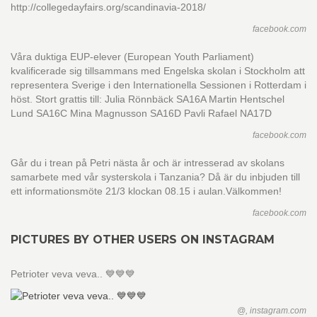
http://collegedayfairs.org/scandinavia-2018/
facebook.com
Våra duktiga EUP-elever (European Youth Parliament)
kvalificerade sig tillsammans med Engelska skolan i Stockholm att
representera Sverige i den Internationella Sessionen i Rotterdam i
höst. Stort grattis till: Julia Rönnbäck SA16A Martin Hentschel
Lund SA16C Mina Magnusson SA16D Pavli Rafael NA17D
facebook.com
Går du i trean på Petri nästa år och är intresserad av skolans
samarbete med vår systerskola i Tanzania? Då är du inbjuden till
ett informationsmöte 21/3 klockan 08.15 i aulan. ​Välkommen!
facebook.com
PICTURES BY OTHER USERS ON INSTAGRAM
Petrioter veva veva.. 💙💙💙
@, instagram.com