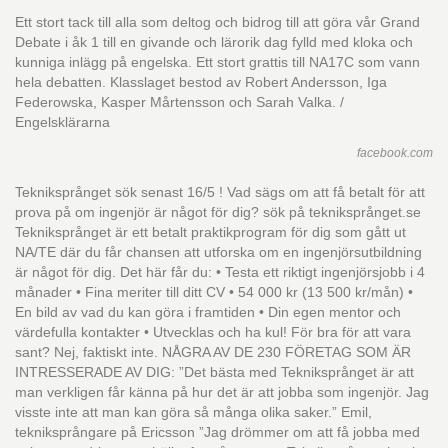
Ett stort tack till alla som deltog och bidrog till att göra vår Grand
Debate i åk 1 till en givande och lärorik dag fylld med kloka och
kunniga inlägg på engelska. Ett stort grattis till NA17C som vann
hela debatten. Klasslaget bestod av Robert Andersson, Iga
Federowska, Kasper Mårtensson och Sarah Valka. /
Engelsklärarna
facebook.com
Tekniksprånget sök senast 16/5 ! Vad sägs om att få betalt för att
prova på om ingenjör är något för dig? sök på tekniksprånget.se
Tekniksprånget är ett betalt praktikprogram för dig som gått ut
NA/TE där du får chansen att utforska om en ingenjörsutbildning
är något för dig. Det här får du: • Testa ett riktigt ingenjörsjobb i 4
månader • Fina meriter till ditt CV • 54 000 kr (13 500 kr/mån) •
En bild av vad du kan göra i framtiden • Din egen mentor och
värdefulla kontakter • Utvecklas och ha kul! För bra för att vara
sant? Nej, faktiskt inte. NÅGRA AV DE 230 FÖRETAG SOM ÄR
INTRESSERADE AV DIG: ”Det bästa med Tekniksprånget är att
man verkligen får känna på hur det är att jobba som ingenjör. Jag
visste inte att man kan göra så många olika saker.” Emil,
tekniksprångare på Ericsson ”Jag drömmer om att få jobba med