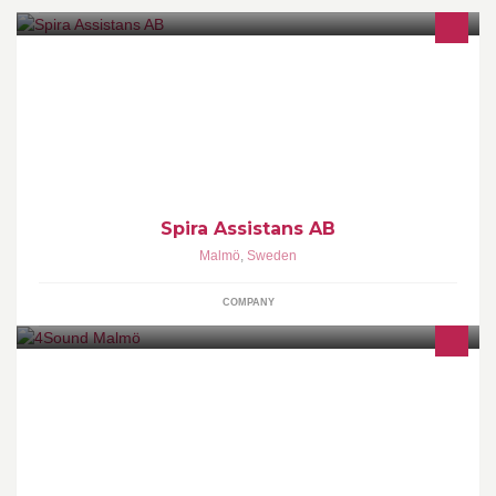
Personlig Assistans på dina villkor Spira Assistans AB
www.spiraassistans.se
Spira Assistans AB
Malmö
,
Sweden
COMPANY
Välkommen till Malmös största musikaffär!