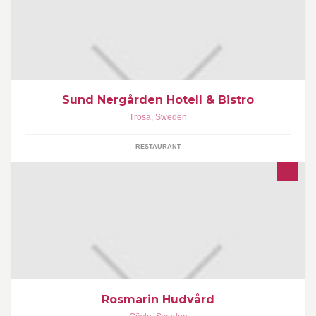
Sund Nergården Hotell & Bistro
Det lilla hotellet på landet med en känsla av hemma i vackra
Sörmland! Vår förhoppning är att du som gäst ska kunna varva
Trosa
,
Sweden
ner och få njuta i en vacker miljö, god mat och dryck, kanske ett
bad och sedan sova riktigt gott. Välkommen hem till oss!
RESTAURANT
Rosmarin Hudvård