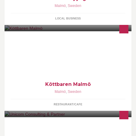
Malmö
,
Sweden
LOCAL BUSINESS
Köttbaren - bar, restaurant, meat shop
Köttbaren Malmö
Malmö
,
Sweden
RESTAURANT/CAFE
Consulting & Partner Collaboration partner Burson-Marsteller
Collaboration partner PwC Sustainable Business Solutions Twitter
@Unicom_se