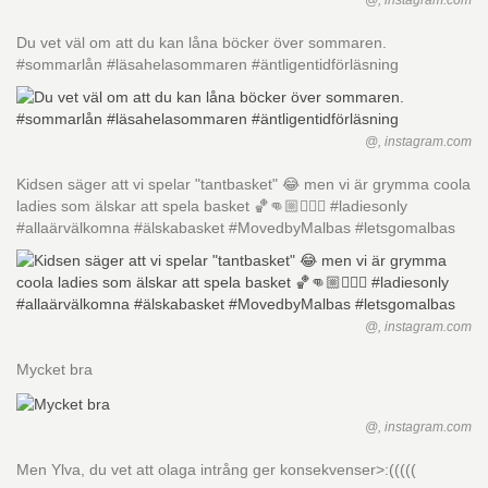
@, instagram.com
Du vet väl om att du kan låna böcker över sommaren.
#sommarlån #läsahelasommaren #äntligentidförläsning
@, instagram.com
Kidsen säger att vi spelar "tantbasket" 😂 men vi är grymma coola
ladies som älskar att spela basket 🏀👊🏼⛹🏽‍♀️ #ladiesonly
#allaärvälkomna #älskabasket #MovedbyMalbas #letsgomalbas
@, instagram.com
Mycket bra
@, instagram.com
Men Ylva, du vet att olaga intrång ger konsekvenser>:(((((