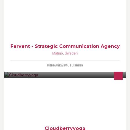
FERVENT (Former Worldwide Webservices) is a Creative Digital
Agency passionate about helping Non-Profits reach out more
effectively online. We love Web, Strategy, Branding, Film and all
kinds of Social & Digital Media.
Fervent - Strategic Communication Agency
Malmö
,
Sweden
MEDIA/NEWS/PUBLISHING
Cloudberryyoga shares yoga experiences, news and information!
Cloudberryyoga