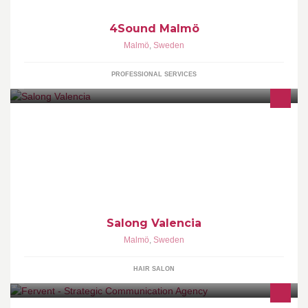
4Sound Malmö
Malmö
,
Sweden
PROFESSIONAL SERVICES
Malmös bästa frisörer är samlade på ett och samma ställe
SALONG VALENCIA, salongen som funnits sedan 1997
Salong Valencia
Malmö
,
Sweden
HAIR SALON