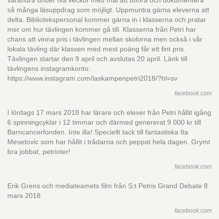
varandra under två veckor med mål att utföra och dokumentera
så många läsuppdrag som möjligt. Uppmuntra gärna eleverna att
delta. Bibliotekspersonal kommer gärna in i klasserna och pratar
mer om hur tävlingen kommer gå till. Klasserna från Petri har
chans att vinna pris i tävlingen mellan skolorna men också i vår
lokala tävling där klassen med mest poäng får ett fint pris.
Tävlingen startar den 9 april och avslutas 20 april. Länk till
tävlingens instagramkonto:
https://www.instagram.com/laskampenpetri2018/?hl=sv
facebook.com
I lördags 17 mars 2018 har lärare och elever från Petri hållit igång
6 spinningcyklar i 12 timmar och därmed genererat 9 000 kr till
Barncancerfonden. Inte illa! Speciellt tack till fantastiska Ita
Mesetovic som har hållit i trådarna och peppat hela dagen. Grymt
bra jobbat, petrioter!
facebook.com
Erik Grens och mediateamets film från S:t Petris Grand Debate 8
mars 2018
facebook.com