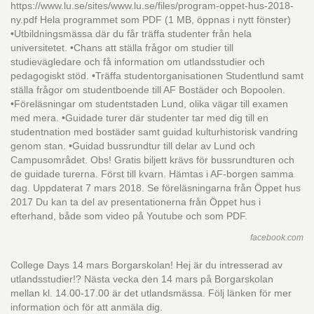
https://www.lu.se/sites/www.lu.se/files/program-oppet-hus-2018-
ny.pdf Hela programmet som PDF (1 MB, öppnas i nytt fönster)
•Utbildningsmässa där du får träffa studenter från hela
universitetet. •Chans att ställa frågor om studier till
studievägledare och få information om utlandsstudier och
pedagogiskt stöd. •Träffa studentorganisationen Studentlund samt
ställa frågor om studentboende till AF Bostäder och Bopoolen.
•Föreläsningar om studentstaden Lund, olika vägar till examen
med mera. •Guidade turer där studenter tar med dig till en
studentnation med bostäder samt guidad kulturhistorisk vandring
genom stan. •Guidad bussrundtur till delar av Lund och
Campusområdet. Obs! Gratis biljett krävs för bussrundturen och
de guidade turerna. Först till kvarn. Hämtas i AF-borgen samma
dag. Uppdaterat 7 mars 2018. Se föreläsningarna från Öppet hus
2017 Du kan ta del av presentationerna från Öppet hus i
efterhand, både som video på Youtube och som PDF.
facebook.com
College Days 14 mars Borgarskolan! Hej är du intresserad av
utlandsstudier!? Nästa vecka den 14 mars på Borgarskolan
mellan kl. 14.00-17.00 är det utlandsmässa. Följ länken för mer
information och för att anmäla dig.