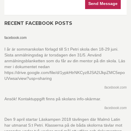
Send Message
RECENT FACEBOOK POSTS
facebook.com
I år är sommarskolan förlagd till S:t Petri skola den 18-29 juni.
Sista anmälningsdag är torsdagen den 31/5. Använd
anmälningsblanketten som du får av din mentor på din skola. Läs
mer i dokumentet nedan
https://drive.google.com/file/d/1ypkHtrNKCyz8JSA2IJkpZMC5epo
UVwsa/view?usp=sharing
facebook.com
Ansök! Kontaktuppgift finns på skolans info-skärmar.
facebook.com
Den 9 april startar Läskampen 2018 tävlingen där Malmö Latin
har utmanat S:t Petri. Klasserna på de båda skolorna tävlar mot