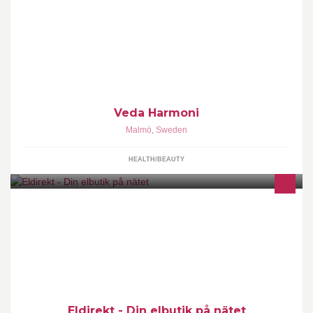
Massage, ansiktsvård samt kurser inom spädbarnsmassage.
Telefon: 072-3180435 Prislista: http://tinyurl.com/of7s9h8
Veda Harmoni
Malmö
,
Sweden
HEALTH/BEAUTY
Välkommen till www.eldirekt.se - Din elbutik på nätet! Sveriges
bästa elaffär. Snabba leveranser och eget lager i Malmö. 040-
251400
Eldirekt - Din elbutik på nätet