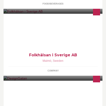
FOOD/BEVERAGES
Med information och ett urval av produkter arbetar vi tillsammans
med företag, kommuner och landsting för ett friskare Sverige.
Folkhälsan i Sverige AB
Malmö
,
Sweden
COMPANY
DesignGatan ökar Synligheten av ditt företag.