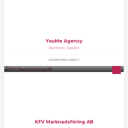
Reklam+pr | www.youmeagency.se
YouMe Agency
Stockholm
,
Sweden
ADVERTISING AGENCY
KFV Marknadsförings affärsidé är att bedriva kreativ och effektiv
marknadsföring och försäljning för att skapa bättre förutsättningar
för alla.
KFV Marknadsföring AB