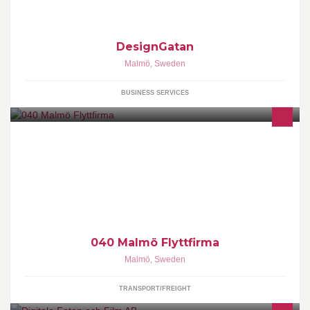
DesignGatan
Malmö
,
Sweden
BUSINESS SERVICES
Flyttfirman som kan allt inom flytt service
040 Malmö Flyttfirma
Malmö
,
Sweden
TRANSPORT/FREIGHT