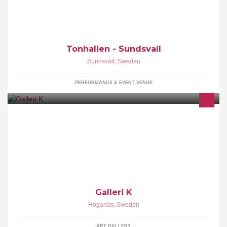
Sundsvall.
Tonhallen - Sundsvall
Sundsvall
,
Sweden
PERFORMANCE & EVENT VENUE
Intressanta utställningar inom målning, skulptur och foto.
Galleri K
Höganäs
,
Sweden
ART GALLERY