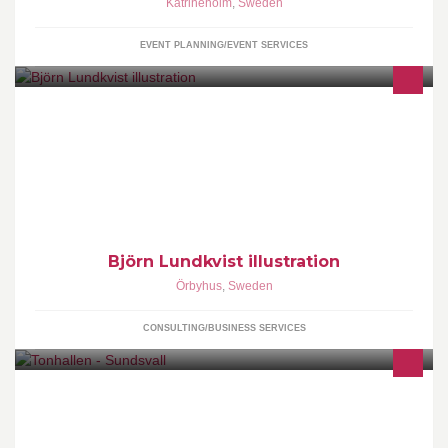
Katrineholm
,
Sweden
EVENT PLANNING/EVENT SERVICES
Problemlösare i bild. Konstnärliga, pedagogiska, intressanta och
varma bilder för alla sammanhang.
Björn Lundkvist illustration
Örbyhus
,
Sweden
CONSULTING/BUSINESS SERVICES
Tonhallen är en konsert- och kongresshall centralt belägen i