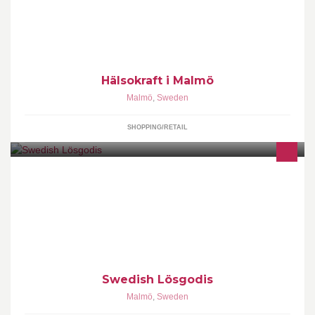
Hälsokraft i Malmö
Malmö
,
Sweden
SHOPPING/RETAIL
Everybody loves candy. And for that reason we have decided to
bring Swedish Candy to the American people!
Swedish Lösgodis
Malmö
,
Sweden