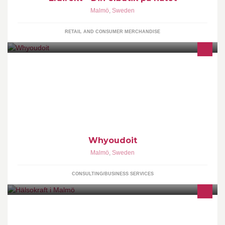
Malmö
,
Sweden
RETAIL AND CONSUMER MERCHANDISE
Verkliga värden skapas bara genom inspirerande medarbetare
och lojala kunder som båda blir dina bästa ambassadörer.
Whyoudoit
Malmö
,
Sweden
CONSULTING/BUSINESS SERVICES
Välkommen till vår ljusa och trevliga hälsobutik i Slottsstaden,
Malmö!