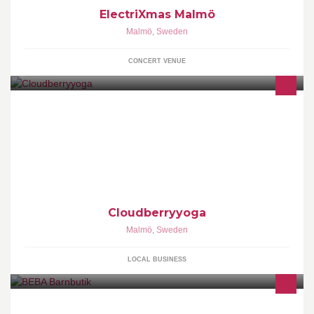
ElectriXmas Malmö
Malmö
,
Sweden
CONCERT VENUE
Cloudberryyoga shares yoga experiences, news and information!
Cloudberryyoga
Malmö
,
Sweden
LOCAL BUSINESS
BEBA Barnbutik är belägen i Malmö Centrum. Fysisk butik: Mäster