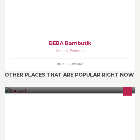
Nilsgatan 6.
BEBA Barnbutik
Malmö
,
Sweden
RETAIL COMPANY
OTHER PLACES THAT ARE POPULAR RIGHT NOW
Karlstad is a city, the seat of Karlstad Municipality and the capital
of Värmland County in Sweden. It has 58,544 inhabitants