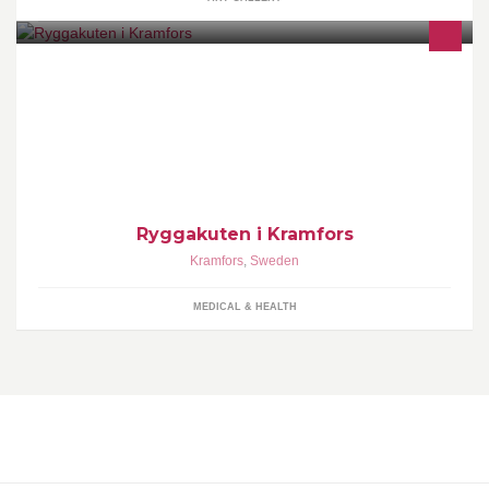
Ryggakuten i Kramfors håller till i LärKan. Leif Erlander tel:
0703429214 Ann-Christin Larsson 0705593245 Legitimerade
naprapater .
Ryggakuten i Kramfors
Kramfors
,
Sweden
MEDICAL & HEALTH