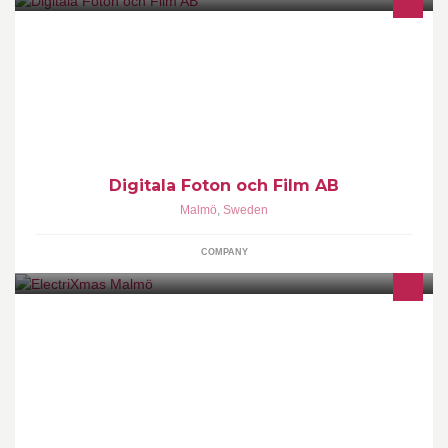
Överföring av Smalfilm - Video - Dia - Neg - Foto - Minneskort -
Ljud till DVD & USB mm
Digitala Foton och Film AB
Malmö
,
Sweden
COMPANY
Based in Malmö, Sweden, electriXmas is an alternative/electronic
music festival, running yearly around Christmas time.