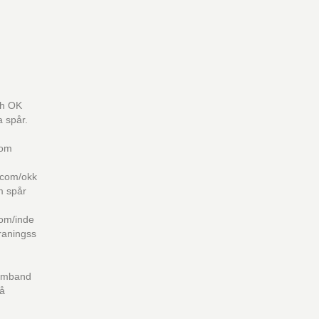
ch OK
 spår.
com
.com/okk
m spår
com/inde
raningss
samband
på