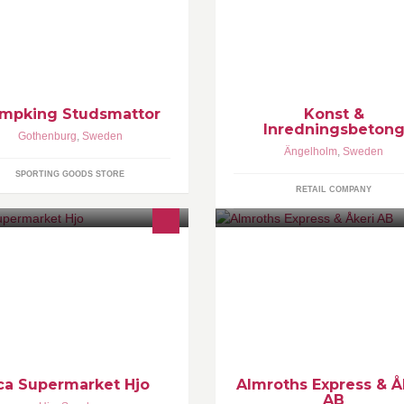
mpking är världens största
Konst & Inredningsbetong har
verantör av studsmattor och har
design och produktion, men till
llverkat studsmattor i över 50 år.
också mycket på specialuppdr
alitén är av högsta klass.
http://www.kibetong.se Drivs a
Ekbladh och Monica Allerkrans
Ekblad
mpking Studsmattor
Konst &
Inredningsbeton
Gothenburg
,
Sweden
Ängelholm
,
Sweden
SPORTING GOODS STORE
RETAIL COMPANY
tglädje sedan 1935
För kreativ service och logistik
ca Supermarket Hjo
Almroths Express & Å
AB