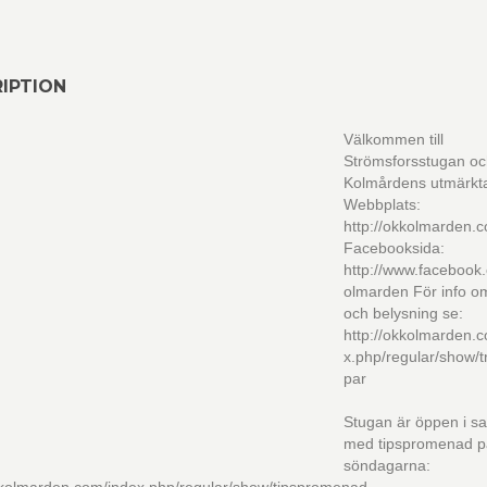
IPTION
Välkommen till
Strömsforsstugan o
Kolmårdens utmärkta
Webbplats:
http://okkolmarden.
Facebooksida:
http://www.facebook
olmarden För info o
och belysning se:
http://okkolmarden.
x.php/regular/show/t
par
Stugan är öppen i 
med tipspromenad 
söndagarna: