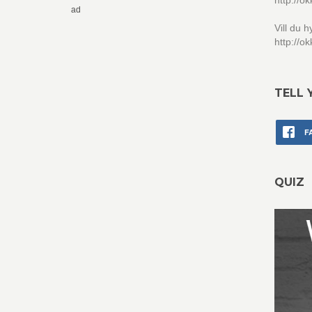
http://
ad
Vill du 
http://o
TELL 
F
QUIZ