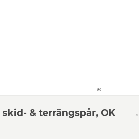
ad
skid- & terrängspår, OK
RE