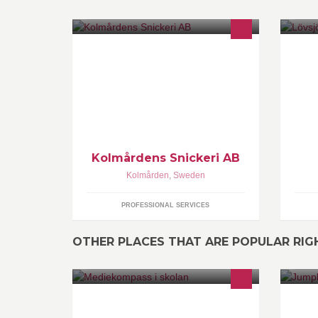
Finsnickerier Tillverkning av
specialsnickerier Trappor Kök CNC
utrustad verkstad
Kolmårdens Snickeri AB
Kolmården
,
Sweden
PROFESSIONAL SERVICES
OTHER PLACES THAT ARE POPULAR RI