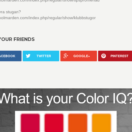
okkolmarden.com/index.php/regular/show/tipspromenad
hyra stugan?
kkolmarden.com/index.php/regular/show/klubbstugor
YOUR FRIENDS
ACEBOOK
TWITTER
GOOGLE+
PINTEREST