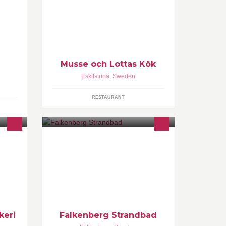
 egen
Restaurang Grimman Sundbyholm
verkar
Travbana Luncher Utkörning
ag.
Eskiistuna Catering Festvåning
v Hans
Husmanskost Hemlagat Alkohol Öl
Vin Sprit Dessert Middag Julbord
Musse och Lottas Kök
g
Eskilstuna
,
Sweden
RESTAURANT
Välkommen till Falkenberg
Strandbadens officiella facebook-
kanal. Följ oss gärna även på Twitter:
www.twitter.com/strandbadenFBG
eller på vår hemsida
Http://www.strandbaden.se
keri
Falkenberg Strandbad