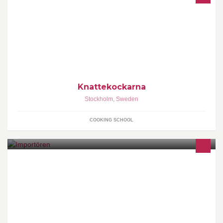
Matlagningskurser och workshops för barn och vuxna, pedagoger
och elever. Inspiration till kreativitet i köket med ett tydligt fokus på
hälsa och miljö.
Knattekockarna
Stockholm
,
Sweden
COOKING SCHOOL
Outletbutiken har öppet vardagar: 12-18 | Lördagar 10-15 |
Söndagar Stängt http://www.importören.com/