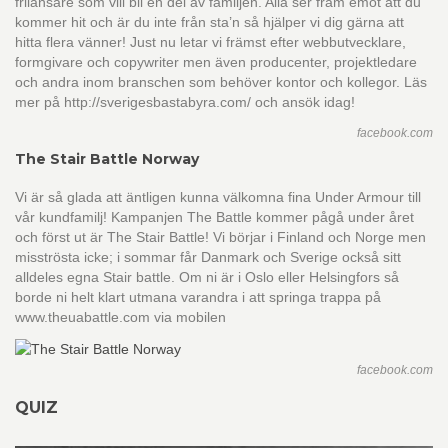
frilansare som vill bli en del av familjen. Alla ser fram emot att du
kommer hit och är du inte från sta’n så hjälper vi dig gärna att
hitta flera vänner! Just nu letar vi främst efter webbutvecklare,
formgivare och copywriter men även producenter, projektledare
och andra inom branschen som behöver kontor och kollegor. Läs
mer på http://sverigesbastabyra.com/ och ansök idag!
facebook.com
The Stair Battle Norway
Vi är så glada att äntligen kunna välkomna fina Under Armour till
vår kundfamilj! Kampanjen The Battle kommer pågå under året
och först ut är The Stair Battle! Vi börjar i Finland och Norge men
misströsta icke; i sommar får Danmark och Sverige också sitt
alldeles egna Stair battle. Om ni är i Oslo eller Helsingfors så
borde ni helt klart utmana varandra i att springa trappa på
www.theuabattle.com via mobilen
facebook.com
QUIZ