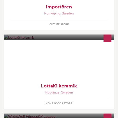
Importören
Norrköping
,
Sweden
OUTLET STORE
Med stor kärlek till leran och lyckan i skapandet drejar jag unika
bruksföremål i småskalig verksamhet.
LottaKi keramik
Huddinge
,
Sweden
HOME GOODS STORE