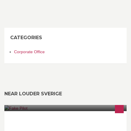
CATEGORIES
Corporate Office
NEAR LOUDER SVERIGE
Fake Pilot is the universal soldier and the alter ego of Mattias
Lindberg, once one of the world's best flash animators.