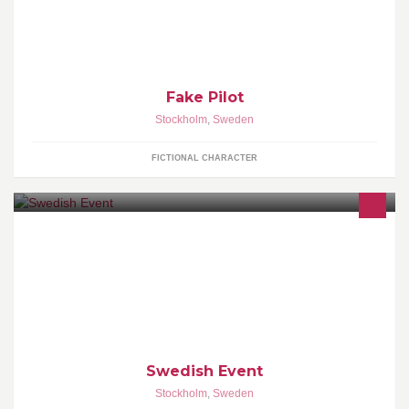
Fake Pilot
Stockholm
,
Sweden
FICTIONAL CHARACTER
Swedish Event hjälper företag att ordna konferens, kickoff, event,
aktiviteter, företagsfester och konferensresor.
Swedish Event
Stockholm
,
Sweden