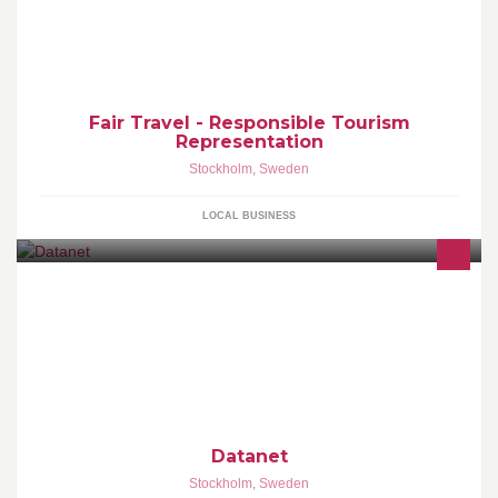
industry and beyond. We are here to make a difference!
Fair Travel - Responsible Tourism
Representation
Stockholm
,
Sweden
LOCAL BUSINESS
Datanet erbjuder bred och trygg IT-kompetens. Från nuläge till
drömläge – utan krångel och alltid med kundens bästa för
ögonen. Våra samarbeten kännetecknas av familjär proffsighet
där vi adderar personlig touch och värme. Om du vill p
Datanet
Stockholm
,
Sweden