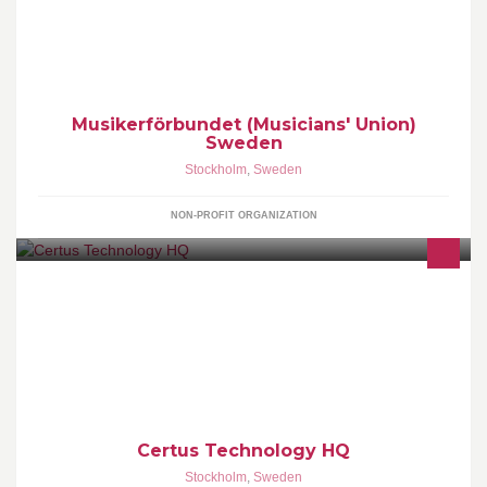
Musikerförbundet (Musicians' Union)
Sweden
Stockholm
,
Sweden
NON-PROFIT ORGANIZATION
We help companies and entrepreneurs to design, develop and
manufacture software and hardware products. In short, we are
taking your product ideas from a vision to a fully commercial
product.
Certus Technology HQ
Stockholm
,
Sweden