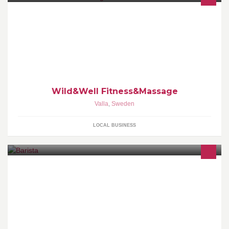
Massage och friskvård inom Flen och Katrineholms Kommun
Wild&Well Fitness&Massage
Valla
,
Sweden
LOCAL BUSINESS
Hos oss får du förutom bra service och gott kaffe även bidra till en
lite bättre värld, en kopp i taget. Inte konstigt våra stammisar
älskar oss!