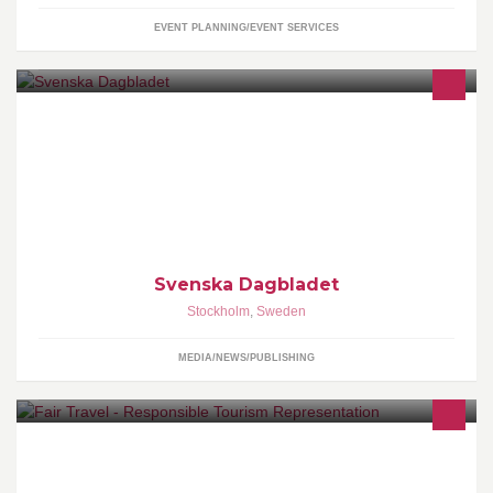
EVENT PLANNING/EVENT SERVICES
Välkommen till SvD på Facebook. Vi vill ge nya perspektiv i alla
kanaler. Kundservice hanterar frågor och andra ärenden via
meddelanden.
Svenska Dagbladet
Stockholm
,
Sweden
MEDIA/NEWS/PUBLISHING
Fair Travel promotes Responsible Tourism and offers its services
to the different stakeholders of the travel industry. Fair Travel will
strive to spread the concept to every aspect of the Tourism