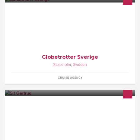
Välkommen till Globetrotter på Facebook! Här kan du dela med
dig av dina erfarenheter, inspirera andra och själv få
Globetrotter Sverige
Stockholm
,
Sweden
CRUISE AGENCY
Sankt Gertrud Konferens • Konferenser • Möten • Events •
Utställningar • Fester • Restauranger • Pub • Café