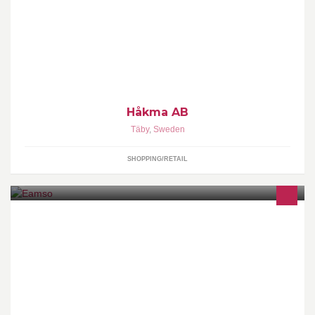
Fackbutiken för skog och trädgård sedan 1990
Håkma AB
Täby
,
Sweden
SHOPPING/RETAIL
Started in April 2009 ,