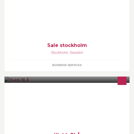
baraa sonirhoj bval pm bicherei!!!
Sale stockholm
Stockholm
,
Sweden
BUSINESS SERVICES
Klubb Blå - Event & Nattklubb Din festvåning i centrala Stockholm