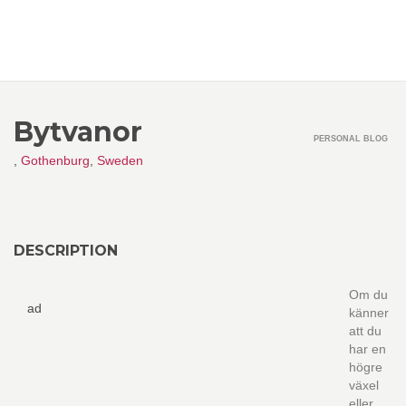
Bytvanor
PERSONAL BLOG
,
Gothenburg
,
Sweden
DESCRIPTION
Om du
ad
känner
att du
har en
högre
växel
eller