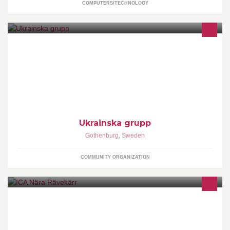
COMPUTERS/TECHNOLOGY
http://uskf.gbg.tripod.com/
Ukrainska grupp
Gothenburg
,
Sweden
COMMUNITY ORGANIZATION
En lokal livsmedelsbutik i Rävekärr.