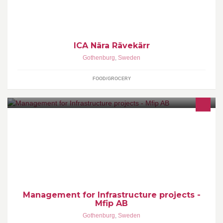
ICA Nära Rävekärr
Gothenburg
,
Sweden
FOOD/GROCERY
Management for Infrastructure projects is a consulting company in
the infrastructure- and industry area.
Management for Infrastructure projects -
Mfip AB
Gothenburg
,
Sweden