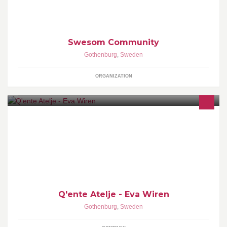
Swesom Community
Gothenburg
,
Sweden
ORGANIZATION
Välkommen in i min ateljé. Här finns lusten att upptäcka livet med
hjälp av penslar och färger. Vi reser även till Norge med fokus på
måleri och naturen.
Q'ente Atelje - Eva Wiren
Gothenburg
,
Sweden