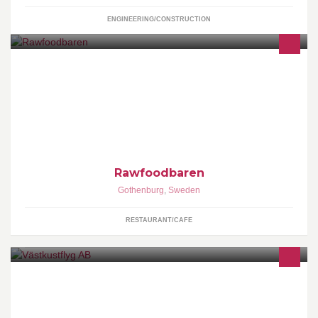
ENGINEERING/CONSTRUCTION
Ekologisk rawfoodrestaurang, café, juicebar och butik. Vi serverar
växtbaserad mat som vi tillreder med omtanke.
Rawfoodbaren
Gothenburg
,
Sweden
RESTAURANT/CAFE
Västkustflyg är ett Göteborgsbaserat flygbolag med sightseeing,
flygfoto och mätflyg som kärnverksamhet. Vi har egna fotografer
och kan ta ansvar för hela ditt fotoprojekt vid behov.