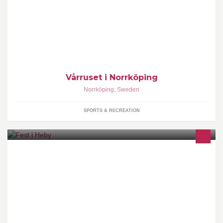
Välkommen till Norrköping och Vårruset. Här får du tillsammans
med tusentals andra tjejer springa, jogga eller gå 5 km genom
Norrköping den 17 Maj
Vårruset i Norrköping
Norrköping
,
Sweden
SPORTS & RECREATION
Fest i Heby