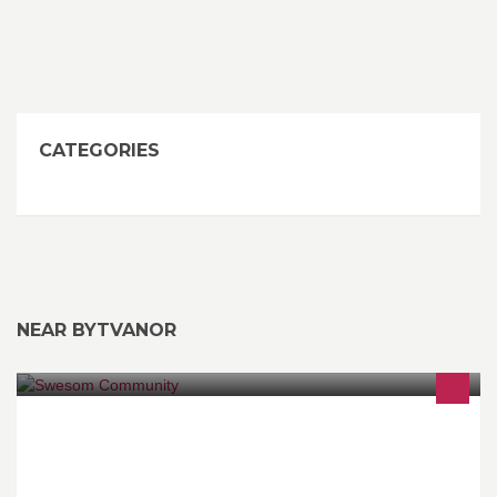
CATEGORIES
NEAR BYTVANOR
Swesom är ett nav för alla somalier i Göteborg. En fysisk och
webbaserad mötesplats för somalier i Göteborg och omnejd.