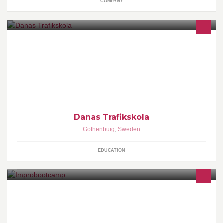
COMPANY
Din personliga körskola i Göteborg.
Danas Trafikskola
Gothenburg
,
Sweden
EDUCATION
Avancerade kurser i improvisationsteknik och ensemblearbete.
Räkna med rak och personlig feedback av erfarna lärare. Vi reser
utomlands!