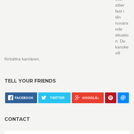
sitter
fast i
din
nuvara
nde
situatio
n. Du
kanske
vill
förbättra karriären,
TELL YOUR FRIENDS
FACEBOOK
TWITTER
GOOGLE+
CONTACT