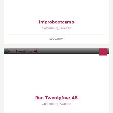
Improbootcamp
Gothenburg
,
Sweden
EDUCATION
IT-DRIFT | HOSTING | PLANERING | UPPHANDLING |
INSTALLATION | SUPPORT www.run24.se Tel. 031-316 1000 E-
post: kontakt@run24.se
Run Twentyfour AB
Gothenburg
,
Sweden