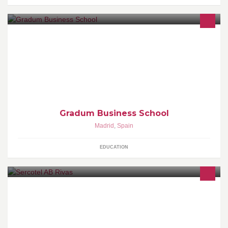
Escuela Internacional de Negocios
Gradum Business School
Madrid
,
Spain
EDUCATION
El Sercotel AB Rivas se ubica en el Poligono Santa Ana, muy bien
comunicado para empresas, centros comerciales y ocio para
familias. Wifi gratis.