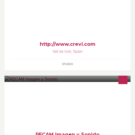
Web del fotógrafo-videográfo Victor Sorribes, de la Vall d'Uixó
http://www.crevi.com
Vall de Uxó
,
Spain
STUDIO
Sonido, Iluminación y Vídeo Profesional.
RECAM Imagen y Sonido