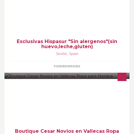
Empresa de distribucion del canal alimentacion y con una gran
gama de productos libres de los principales alergenos como:
leche,huevo,gluten,soja...
Exclusivas Hispasur "Sin alergenos"(sin
huevo,leche,gluten)
Seville
,
Spain
FOOD/BEVERAGES
En Boutique Cesar, moda para el Hombre. Nuestra especialidad
son los trajes para ceremonias, tanto para novios, padrinos, como
para los acompañantes. También tenemos ropa de sport para que
te sientas tan cómodo como puedas.
Boutique Cesar Novios en Vallecas Ropa