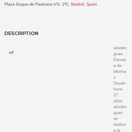
Plaza Duque de Pastrana nº3, 1ºC,
Madrid
,
Spain
DESCRIPTION
alcelen
ad
guas
Escuel
a de
Idioma
s
Desde
hace
27
años
alcelen
guas
se
dedica
a la