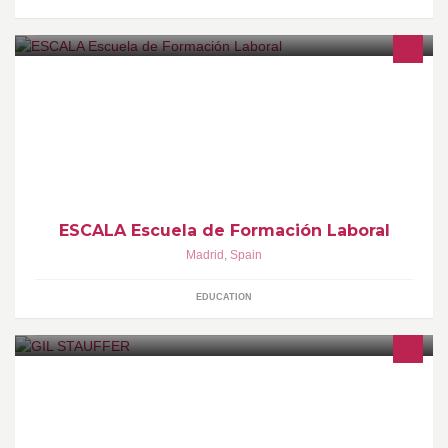
20 años formando profesionales con garantía de éxito. Descubre
también nuestra web: www.escala.org
ESCALA Escuela de Formación Laboral
Madrid
,
Spain
EDUCATION
MUDANZAS, GUARDAMUEBLES y TRANSPORTE. Ofrecemos la
mayor calidad a LOS MEJORES PRECIOS. Solicita tu
PRESUPUESTO GRATUITO y sin compromiso.