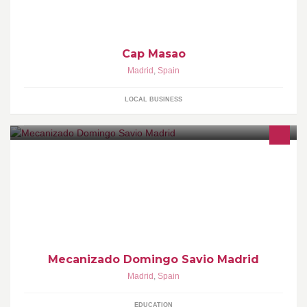
Cap Masao
Madrid
,
Spain
LOCAL BUSINESS
Alumn@s y antigu@s alumn@s de la Sección de MECANICA del
Colegio Salesiano Santo Domingo Savio de Madrid. Tanto para
FP como para Ciclos Formativos y Formación Ocupacional y
Continua.
Mecanizado Domingo Savio Madrid
Madrid
,
Spain
EDUCATION