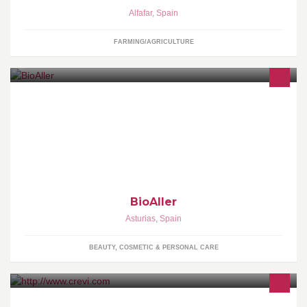
Alfafar
,
Spain
FARMING/AGRICULTURE
Vendemos Productos Ecológicos avalados por sellos de calidad.
Nuestra gama es amplia.
BioAller
Asturias
,
Spain
BEAUTY, COSMETIC & PERSONAL CARE