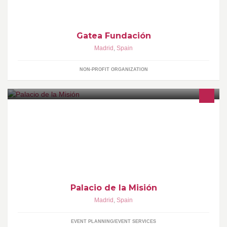
Gatea Fundación
Madrid
,
Spain
NON-PROFIT ORGANIZATION
Palacio de la Misión: Como si de un antiguo palacio cacereño
para bodas se tratara,os ofrece unos espacios maravillosos,
elegantes y hermosos para la celebración de vuestra boda. Un
lugar mágico el Recinto Ferial de la Casa de Campo de Madrid
Palacio de la Misión
Madrid
,
Spain
EVENT PLANNING/EVENT SERVICES