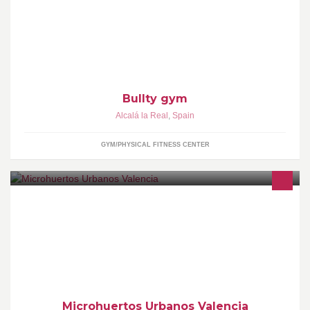
Gimnasio con la gama más completa y profesional de maquinaria
, con los mejores profesionales a tu servicio y productos al mejor
precio garantizado
Bullty gym
Alcalá la Real
,
Spain
GYM/PHYSICAL FITNESS CENTER
Somos un grupo de jovenes, que proponemos una nueva forma
de esparcimiento, juntando las actividades al aire libre con la
agricultura ecológica, siempre con el máximo respeto a la
naturaleza. Nosotros ponemos el terreno, Tu las ganas de
cultivar.
Microhuertos Urbanos Valencia