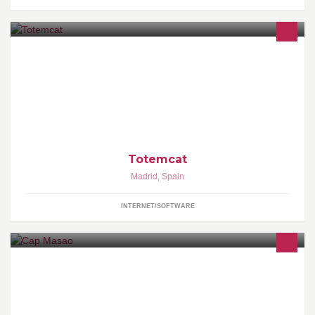
Totemcat ofrece servicios de consultoría y desarrollo de apps
para dispositivos móviles, entornos 3D interactivos, realidad
aumentada y aplicaciones web.
Totemcat
Madrid
,
Spain
INTERNET/SOFTWARE
Integradores de Soluciones de CRM, BI, Sharepoint, Soluciones
Cloud Computing.. etc