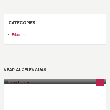
CATEGORIES
Education
NEAR ALCELENGUAS
Centro de diagnóstico, intervención (psicoeducativa, sensorial, ...)
y formación en Trastornos del Espectro del Autismo. Atención
global a las familias.