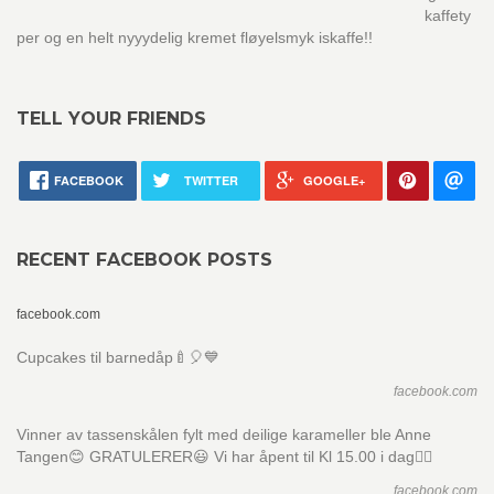
kaffety
per og en helt nyyydelig kremet fløyelsmyk iskaffe!!
TELL YOUR FRIENDS
FACEBOOK
TWITTER
GOOGLE+
RECENT FACEBOOK POSTS
facebook.com
Cupcakes til barnedåp🍼🎈💙
facebook.com
Vinner av tassenskålen fylt med deilige karameller ble Anne
Tangen😊 GRATULERER😃 Vi har åpent til Kl 15.00 i dag👍🏼
facebook.com