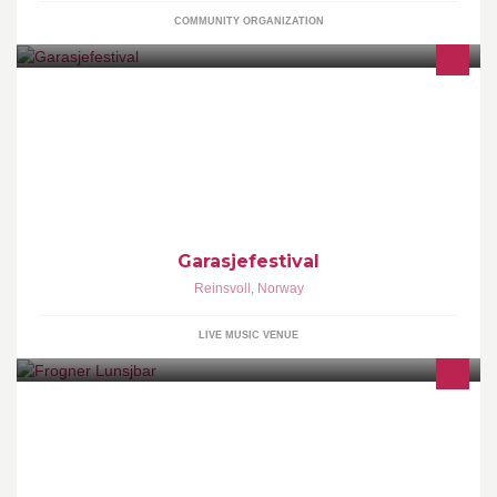
COMMUNITY ORGANIZATION
Garasjefestival 29/30 Juni 2018 Bergevegen 1, 2840 Reinsvoll ---
----------------------- Garasjefestival 1 Juli 2017 Bergevegen 1, 2840
Reinsvoll Norway
Garasjefestival
Reinsvoll
,
Norway
LIVE MUSIC VENUE
Ditt naturlige møtested. En kaffe, litt å spise eller noe godt i glasset
kan nytes i ditt nærmiljø. Følg med for spennende aktiviteter og
arrangementer.