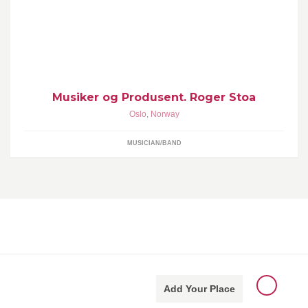
Lager musikk og produserer, spiller trommer bass og gitar.
Musiker og Produsent. Roger Stoa
Oslo
,
Norway
MUSICIAN/BAND
Add Your Place