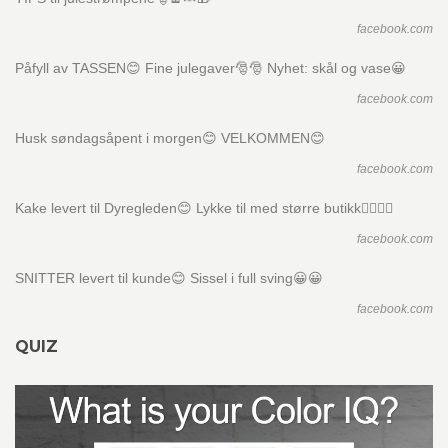
facebook.com
Påfyll av TASSEN😊 Fine julegaver🎅🎅 Nyhet: skål og vase😀
facebook.com
Husk søndagsåpent i morgen😊 VELKOMMEN😊
facebook.com
Kake levert til Dyregleden😊 Lykke til med større butikk👍🏼👍🏼
facebook.com
SNITTER levert til kunde😊 Sissel i full sving😀😀
facebook.com
QUIZ