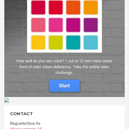
CONTACT
BaguetteStua As
Vikersundgata 16