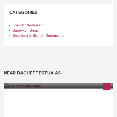
CATEGORIES
French Restaurant
Sandwich Shop
Breakfast & Brunch Restaurant
NEAR BAGUETTESTUA AS
Shapemaster er motordrevne treningsmaskiner. Dette er
isokinetisk trening som aktiverer alle uansett alder, vekt eller
fysikk. Vi fjerner dørstokkmila!