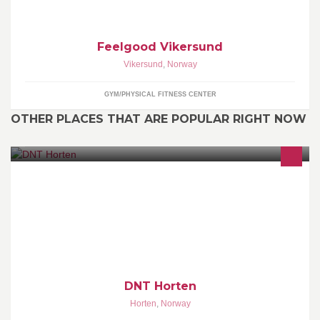
Feelgood Vikersund
Vikersund
,
Norway
GYM/PHYSICAL FITNESS CENTER
OTHER PLACES THAT ARE POPULAR RIGHT NOW
DNT Horten er en selvstendig medlemsforening tilknyttet Den
Norske Turistforening. Vi har pr april 2017 nesten 1400
medlemmer!! Meld deg inn du også :-)
DNT Horten
Horten
,
Norway