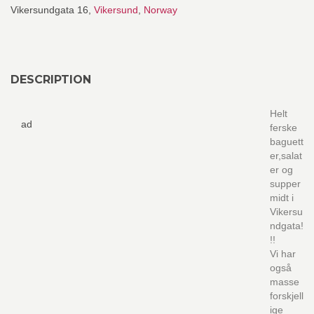
Vikersundgata 16,
Vikersund
,
Norway
DESCRIPTION
Helt
ad
ferske
baguett
er,salat
er og
supper
midt i
Vikersu
ndgata!
!!
Vi har
også
masse
forskjell
ige