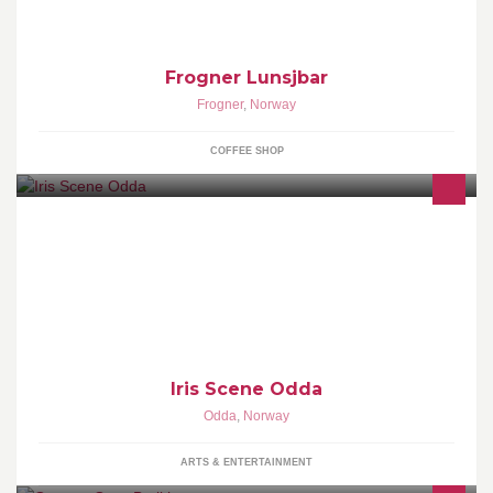
Frogner Lunsjbar
Frogner
,
Norway
COFFEE SHOP
Iris Scene er plassen for konserter, quiz og diverse andre
arrangement. Følg med her eller på "Lokst Utøves" facebook side
for å se hva som skjer :-)
Iris Scene Odda
Odda
,
Norway
ARTS & ENTERTAINMENT