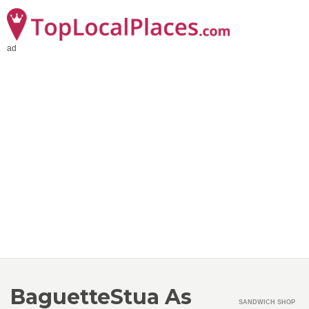
ad
BaguetteStua As
SANDWICH SHOP