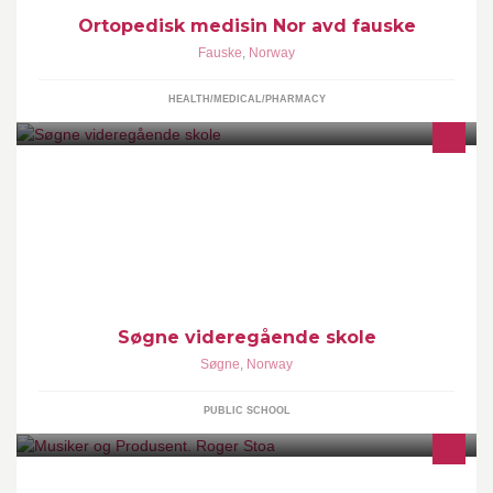
Ortopedisk medisin Nor avd fauske
Fauske
,
Norway
HEALTH/MEDICAL/PHARMACY
Søgne vgs. er en liten skole med lang historie. Her har det vært
skoledrift siden 1895.
Søgne videregående skole
Søgne
,
Norway
PUBLIC SCHOOL