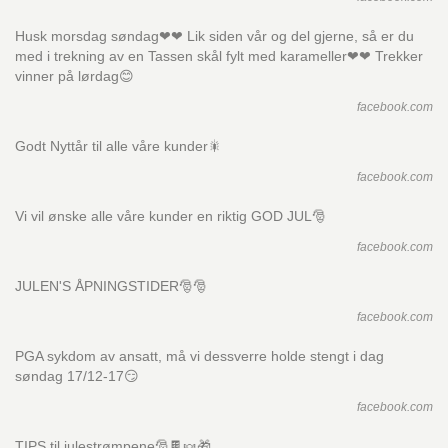
Husk morsdag søndag❤❤ Lik siden vår og del gjerne, så er du
med i trekning av en Tassen skål fylt med karameller❤❤ Trekker
vinner på lørdag😊
facebook.com
Godt Nyttår til alle våre kunder🎇
facebook.com
Vi vil ønske alle våre kunder en riktig GOD JUL🎅
facebook.com
JULEN'S ÅPNINGSTIDER🎅🎅
facebook.com
PGA sykdom av ansatt, må vi dessverre holde stengt i dag
søndag 17/12-17😏
facebook.com
TIPS til julestrømpene🎅🍫🍬🎁