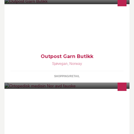
Outpost Garn Butikk
Outpost Garn Butikk
Sjøvegan
,
Norway
SHOPPING/RETAIL
Vi jobber med opptrening, ESWT, fysikalsk behandling som
traksjon, manipulasjon og tverfriksjoner