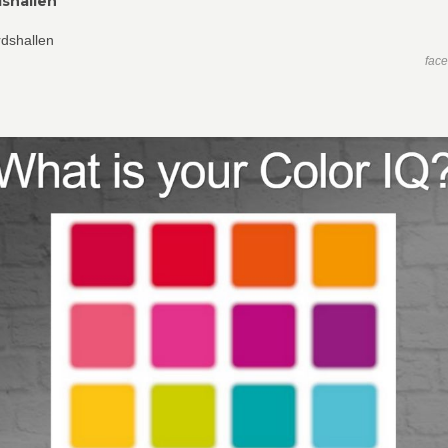
shallen
fac