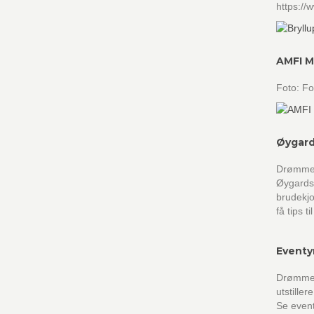
https:/
AMFI M
Foto: F
Øygard
Drømmebr
Øygardsh
brudekjo
få tips t
Eventy
Drømmeb
utstille
Se event