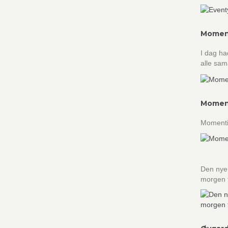
Momen
I dag ha
alle sam
Momen
Momentiu
Den nye 
morgen t