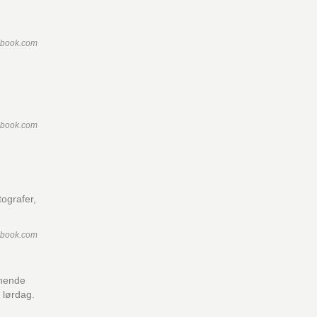
ebook.com
ebook.com
tografer,
ebook.com
nnende
 lørdag.