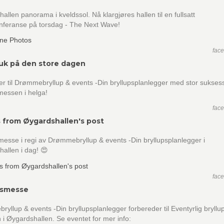
allen panorama i kveldssol. Nå klargjøres hallen til en fullsatt
onferanse på torsdag - The Next Wave!
fac
uk på den store dagen
er til Drømmebryllup & events -Din bryllupsplanlegger med stor sukses
messen i helga!
fac
 from Øygardshallen's post
messe i regi av Drømmebryllup & events -Din bryllupsplanlegger i
allen i dag! 😍
fac
psmesse
yllup & events -Din bryllupsplanlegger forbereder til Eventyrlig bryl
 i Øygardshallen. Se eventet for mer info: