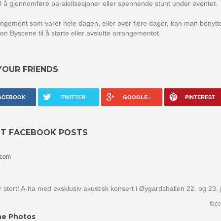
il å gjennomføre paralellsesjoner eller spennende stunt under eventet.
ngement som varer hele dagen, eller over flere dager, kan man benytt
en Byscene til å starte eller avslutte arrangementet.
YOUR FRIENDS
ACEBOOK
TWITTER
GOOGLE+
PINTEREST
NT FACEBOOK POSTS
.com
ir stort! A-ha med eksklusiv akustisk konsert i Øygardshallen 22. og 23. 
fac
ne Photos