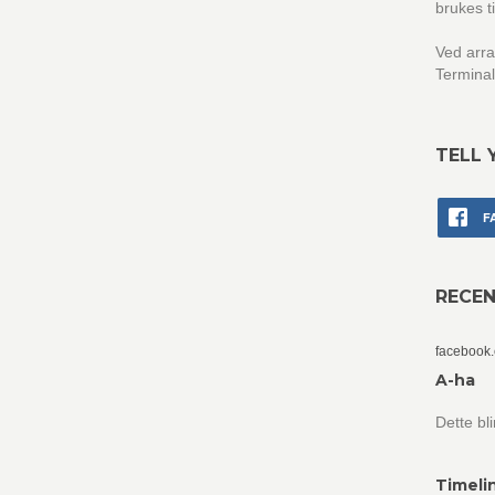
brukes t
Ved arra
Terminal
TELL 
F
RECE
facebook
A-ha
Dette bl
Timeli