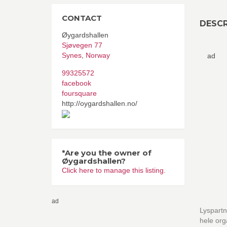
CONTACT
DESCR
Øygardshallen
Sjøvegen 77
Synes
,
Norway
ad
99325572
facebook
foursquare
http://oygardshallen.no/
*Are you the owner of
Øygardshallen?
Click here to manage this listing.
ad
Lyspartn
hele or