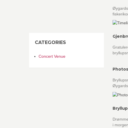
Øygardsh
fiskerik
Gjenbr
CATEGORIES
Gratuler
bryllups
Concert Venue
Photos
Bryllups
Øygardsh
Bryllu
Drømmebr
i morgen