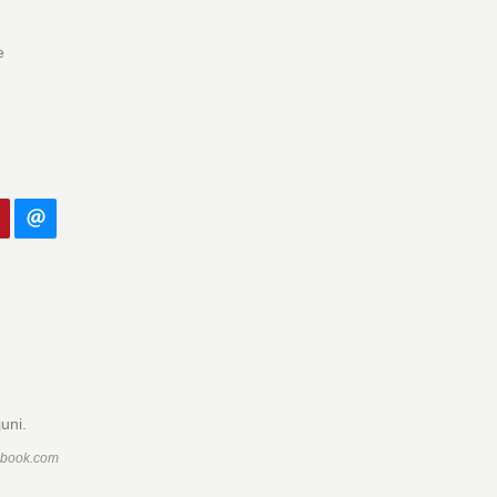
e
juni.
ebook.com