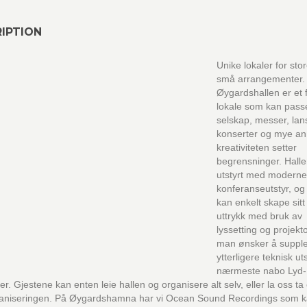
IPTION
Unike lokaler for sto
små arrangementer.
Øygardshallen er et f
lokale som kan pass
selskap, messer, lan
konserter og mye an
kreativiteten setter
begrensninger. Halle
utstyrt med moderne
konferanseutstyr, o
kan enkelt skape sitt
uttrykk med bruk av
lyssetting og projek
man ønsker å suppl
ytterligere teknisk ut
nærmeste nabo Lyd-
er. Gjestene kan enten leie hallen og organisere alt selv, eller la oss ta
ganiseringen. På Øygardshamna har vi Ocean Sound Recordings som 