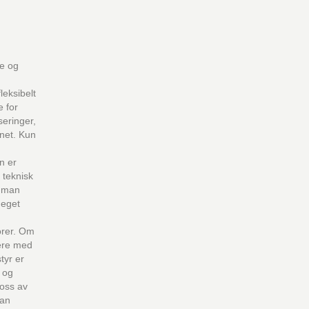
re og
leksibelt
e for
seringer,
net. Kun
n er
 teknisk
g man
 eget
torer. Om
ere med
styr er
 og
 oss av
kan