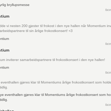
fac
tium
dde vi nesten 200 gjester til frokost i den nye hallen når Momentium inv
arbeidspartnere til sin årlige frokostkonsert! <3
fac
tium
m inviterer samarbeidspartnere til frokostkonsert i den nye hallen!
fac
eventhallen gjøres klar til Momentiums årlige frokostkonsert som holde
idlig.
fac