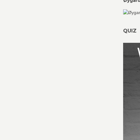
Øygard
QUIZ