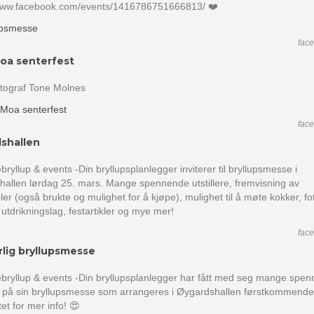
/www.facebook.com/events/1416786751666813/ ❤️
fac
oa senterfest
otograf Tone Molnes
fac
shallen
yllup & events -Din bryllupsplanlegger inviterer til bryllupsmesse i
allen lørdag 25. mars. Mange spennende utstillere, fremvisning av
ler (også brukte og mulighet for å kjøpe), mulighet til å møte kokker, fo
il utdrikningslag, festartikler og mye mer!
fac
rlig bryllupsmesse
ryllup & events -Din bryllupsplanlegger har fått med seg mange spe
re på sin bryllupsmesse som arrangeres i Øygardshallen førstkommende
et for mer info! 😍