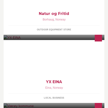
naturogfritid.no, kikkert.no og naturbokhandelen.no.
Natur og Fritid
Borhaug
,
Norway
OUTDOOR EQUIPMENT STORE
Lokal Bensinstasjon på Eina. Post i Butikk Rikstoto Direkte
YX EINA
Eina
,
Norway
LOCAL BUSINESS