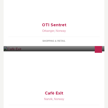
OTI Sentret
Orkanger
,
Norway
SHOPPING & RETAIL
En rusfri møteplass med fokus på aktivitet og nettverksbygging
Cafè Exit
Narvik
,
Norway