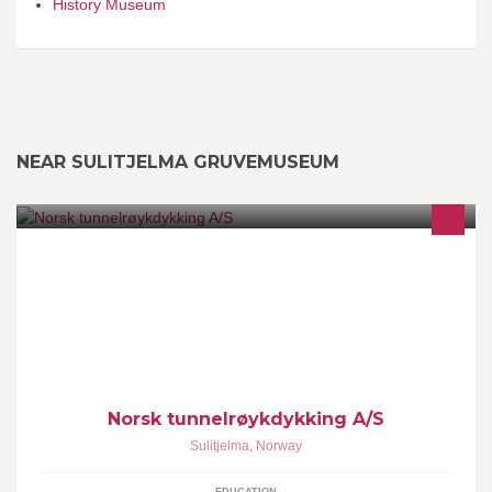
History Museum
NEAR SULITJELMA GRUVEMUSEUM
Vi driver kursvirksomhet innen et antall emner. -Sertifisert oppl. -
Dokumentert oppl. -Salg/kontroll -Varmt arbeid OSV... Siden er
under utvikling.
Norsk tunnelrøykdykking A/S
Sulitjelma
,
Norway