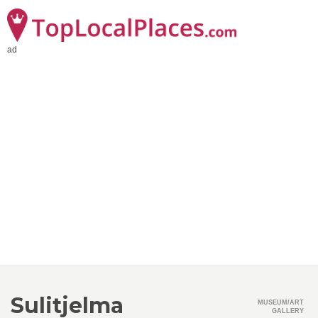
ad
Sulitjelma
MUSEUM/ART
GALLERY