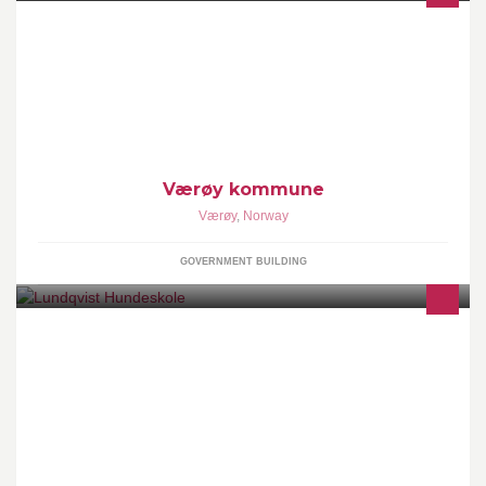
Offisiell side for Værøy kommune
Værøy kommune
Værøy
,
Norway
GOVERNMENT BUILDING
Lundqvist Hundeskole er en av Norges største og eldste
hundeskoler. Vi tilbyr et bredt utvalg av kurs og har sterk fokus på
individuell oppfølging. For å oppnå dette, har vi små grupper, med
høy instruktørtetthet (maks 5 hunder pr instruktør)