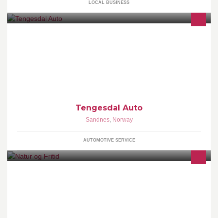
LOCAL BUSINESS
Profesjonell bilpleie og salg av bildeler - Max Protect Certified
Detailer - CarPro C.Quartz Finest Certified Detailer
Tengesdal Auto
Sandnes
,
Norway
AUTOMOTIVE SERVICE
Natur og Fritid AS ble startet i 1996, men foretaket het Norsk
Naturbokhandel inntil 2004. Vi startet med nettbutikk med
handlekurv allerede i 1998. Vi driver i dag nettstedene