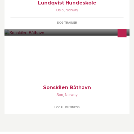
Lundqvist Hundeskole
Oslo
,
Norway
DOG TRAINER
Velkommen til Sonskilen Båthavn! Vi hjelper deg med klargjøring
av regattabåten, båtpuss, båtplass, tekking av båt og vinteropplag.
Sonskilen Båthavn
Son
,
Norway
LOCAL BUSINESS