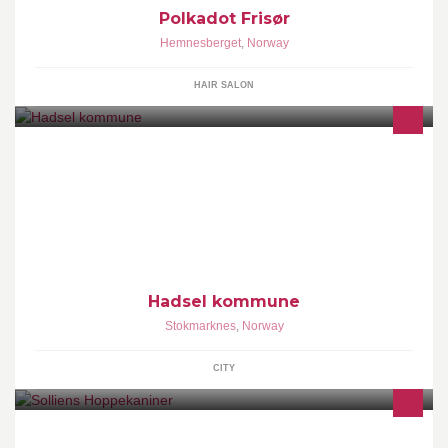
Polkadot Frisør
Hemnesberget
,
Norway
HAIR SALON
Dette er Hadsel kommunes offisielle side på Facebook.
Hadsel kommune
Stokmarknes
,
Norway
CITY