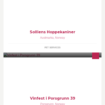
Solliens hoppekaniner er et oppdrett av friske hoppekaniner fra
gode linjer i diverse farger og varianter.
Solliens Hoppekaniner
Austmarka
,
Norway
PET SERVICES
Vinfest i Porsgrunn arrangeres av byens restauranter i uke 39. Vi
ønsker å gi vin til folket gjennom vintog, vinmesse, vinsmakinger
og winemakers dinners
Vinfest i Porsgrunn 39
Porsgrunn
,
Norway