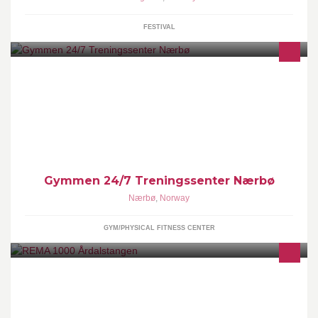
FESTIVAL
Adgang 24 timer i døgnet fra kr 199/249/338/375 pr mnd! Betjent:
Mandag - Torsdag 16:30–19:30 Mail: post@gymmen.no
Gymmen 24/7 Treningssenter Nærbø
Nærbø
,
Norway
GYM/PHYSICAL FITNESS CENTER
REMA 1000 Årdalstangen er Årdals største dagligvarebutikk. På
våre 1000 kvm har me eit godt valgt utvalg av dagligvarer av god