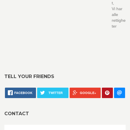
t,
Vi har
alle
rettighe
ter
TELL YOUR FRIENDS
FACEBOOK
TWITTER
GOOGLE+
CONTACT