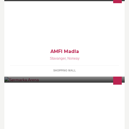
Velkommen til AMFI Madla - Stavangers største kjøpesenter
AMFI Madla
Stavanger
,
Norway
SHOPPING MALL
Sørmarka Arena