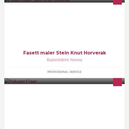
Maling,Sliping av tregulv medlem av Norges Parkettsliperforbund
legging av belegg støping av gulv med helikopter Snekring
liftutleige graving
Fasett maler Stein Knut Horverak
Byglandsfjord
,
Norway
PROFESSIONAL SERVICE
Polkadot Frisør er en nyoppstartet retroinspirert frisørsalong som
ligger i Sørlandsveien på Hemnesberget. Salongen drives og eies
av Inger-Lise Jacobsen.