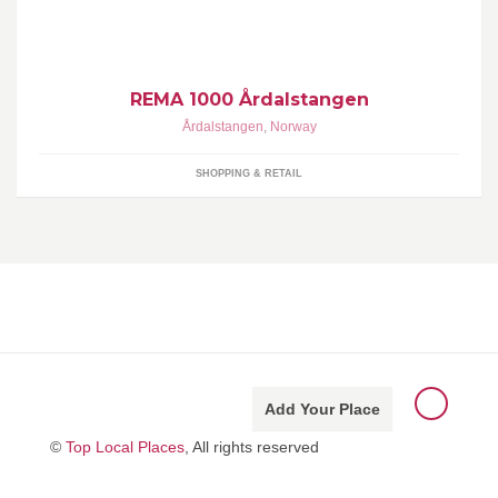
kvalitet til dei lågaste prisane.Velkomen til ein hyggeleg handel!
REMA 1000 Årdalstangen
Årdalstangen
,
Norway
SHOPPING & RETAIL
Add Your Place
©
Top Local Places
, All rights reserved