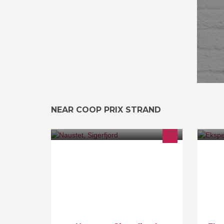
NEAR COOP PRIX STRAND
Naustet i Sigerfjord - naustpub i
Ek
fjærsteinan i Sigerfjord! Beste
ju
stemningen i regionen. Velkommen
Ek
til en pub med lav terskel og godt
humør. :)