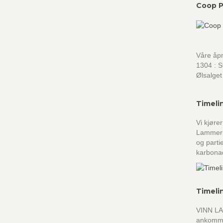
Coop P
Våre åpn
1304 : 
Ølsalget
Timeli
Vi kjøre
Lammerul
og parti
karbona
Timeli
VINN LA
ankommet