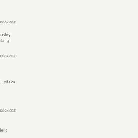
ebook.com
orsdag
Stengt
ebook.com
 i påska
ebook.com
elig