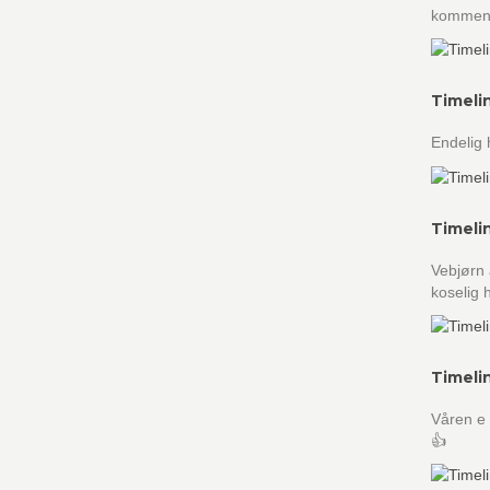
kommenta
Timeli
Endelig 
Timeli
Vebjørn 
koselig 
Timeli
Våren e 
👍