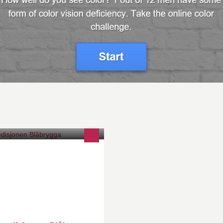
spedisjonen Blåbrygga åpnet i
ni 2008 og er lillesøsteren til
spedisjonen i Nyksund