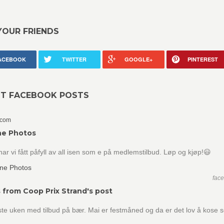
YOUR FRIENDS
ACEBOOK
TWITTER
GOOGLE+
PINTEREST
NT FACEBOOK POSTS
.com
ne Photos
har vi fått påfyll av all isen som e på medlemstilbud. Løp og kjøp!😃
fac
 from Coop Prix Strand's post
siste uken med tilbud på bær. Mai er festmåned og da er det lov å kose se
