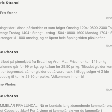
rix Strand
fac
ingstider i disse påsketider er som følger Onsdag 1204: 0800-2300 T
Stengt Fredag 1404 : Stengt Lørdag 1504 : 0800-1600 Mandag 1704 : 
 stenger kl 1800 onsdag, og er åpent hele åpningstiden påskeaften
fac
ne Photos
r tilbud på pinnekjøtt fra Erdahl og Aron Mat. Prisen er kun 149 pr kg.
lemne går for 99 pr kg, og kalkun for 29,90 pr kg. Tilbudet gjelder kun
et er begrenset, så her gjelder det å være rask. I tillegg selger vi Gilde
dedeig til kun kr 29,90 pr pakke. Velkommen innom😀
fac
ne Photos
MMELÅR FRA LUNDAL! Nå er Lundals langtidsmodnede lammelår end
 Coops butikker! For å vinne et lammelår skriver du lammelår i