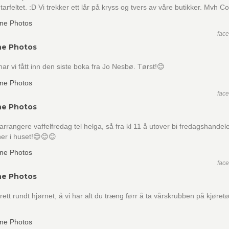
rfeltet. :D Vi trekker ett lår på kryss og tvers av våre butikker. Mvh C
fac
ne Photos
har vi fått inn den siste boka fra Jo Nesbø. Tørst!😊
fac
ne Photos
arrangere vaffelfredag tel helga, så fra kl 11 å utover bi fredagshandel
her i huset!😊😊😊
fac
ne Photos
rett rundt hjørnet, å vi har alt du træng førr å ta vårskrubben på kjøret