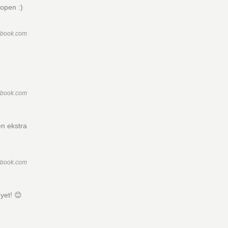
oopen :)
ebook.com
ebook.com
en ekstra
ebook.com
øyet! 😊