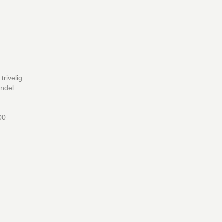
trivelig
andel.
00