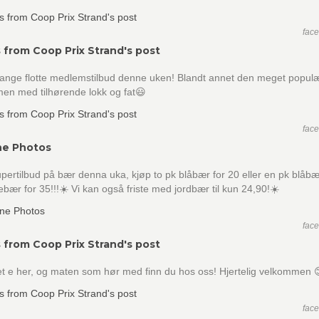
fac
 from Coop Prix Strand's post
mange flotte medlemstilbud denne uken! Blandt annet den meget popul
en med tilhørende lokk og fat😃
fac
ne Photos
upertilbud på bær denna uka, kjøp to pk blåbær for 20 eller en pk blåb
ebær for 35!!!☀️ Vi kan også friste med jordbær til kun 24,90!☀️
fac
 from Coop Prix Strand's post
et e her, og maten som hør med finn du hos oss! Hjertelig velkommen 
fac