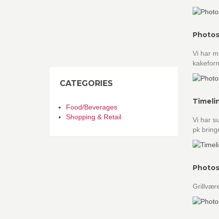
Photos
Vi har 
kakeform
CATEGORIES
Timeli
Food/Beverages
Shopping & Retail
Vi har s
pk bring
Photos
Grillvær