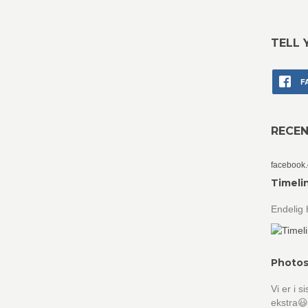
TELL 
F
RECE
facebook
Timeli
Endelig 
Photos
Vi er i 
ekstra