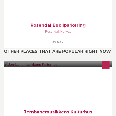
Rosendal Bubilparkering
Rosendal
,
Norway
RV PARK
OTHER PLACES THAT ARE POPULAR RIGHT NOW
Vi leier ut vårt kulturhus til alle typer arrangementer. Lokalet er
godkjent for 130 personer. Det er dekketøy til 100 personer. Fullt
utstyrt kjøkken i 1. etg. Kontakt Gunnar Lyngedahl for mere
informasjon - Mobil 95001907
Jernbanemusikkens Kulturhus