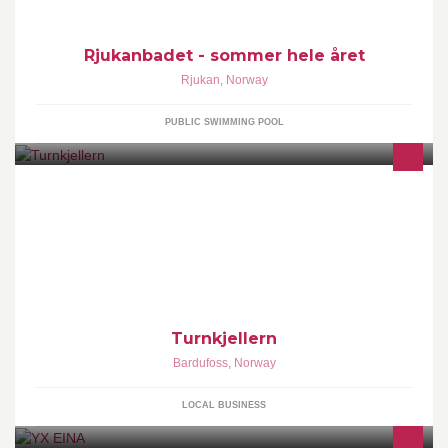
på Rjukanbadet hvor sommeren er hele året
Rjukanbadet - sommer hele året
Rjukan
,
Norway
PUBLIC SWIMMING POOL
Turnkjellern tilbyr gymnastikk og turnaktiviteter for barn i
samarbeid med Bardufoss Gym & Turn.
Turnkjellern
Bardufoss
,
Norway
LOCAL BUSINESS