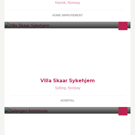
Narvik
,
Norway
HOME IMPROVEMENT
Norges ledende sykehjems konsept baserte på personlig tilpasset
omsorg. Vi har drevet med omsorg gjennom 60 år og fire
generasjoner.
Villa Skaar Sykehjem
Sylling
,
Norway
HOSPITAL
Salangen kommune offisiell facebookside Telefon 77 17 20 00