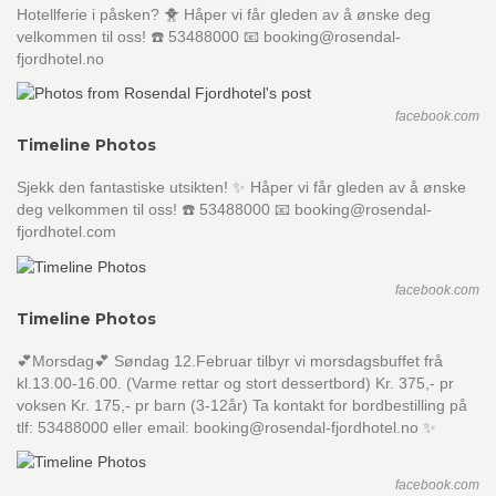
Hotellferie i påsken? 🐥 Håper vi får gleden av å ønske deg
velkommen til oss! ☎️ 53488000 📧 booking@rosendal-
fjordhotel.no
facebook.com
Timeline Photos
Sjekk den fantastiske utsikten! ✨ Håper vi får gleden av å ønske
deg velkommen til oss! ☎️ 53488000 📧 booking@rosendal-
fjordhotel.com
facebook.com
Timeline Photos
💕Morsdag💕 Søndag 12.Februar tilbyr vi morsdagsbuffet frå
kl.13.00-16.00. (Varme rettar og stort dessertbord) Kr. 375,- pr
voksen Kr. 175,- pr barn (3-12år) Ta kontakt for bordbestilling på
tlf: 53488000 eller email: booking@rosendal-fjordhotel.no ✨
facebook.com