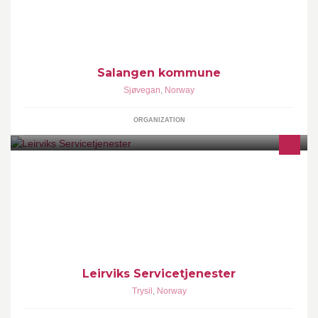
Telefaks 77 17 21 65 Besøksadresse: Herredshuset, Sjøvegan
Postadresse: Postboks 77, 9355 Sjøvegan Kommunenr. 1923
Organisasjonsnr.: 961 416 388
Salangen kommune
Sjøvegan
,
Norway
ORGANIZATION
Diverse Servicetjenester
Leirviks Servicetjenester
Trysil
,
Norway