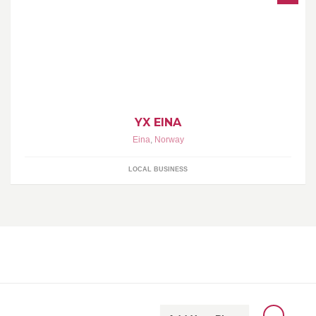
Lokal Bensinstasjon på Eina. Post i Butikk Rikstoto Direkte
YX EINA
Eina
,
Norway
LOCAL BUSINESS