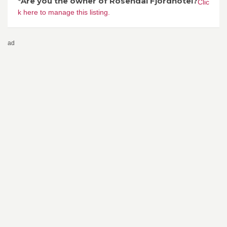
*Are you the owner of Rosendal Fjordhotel?
Clic
k here to manage this listing.
ad