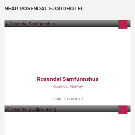
NEAR ROSENDAL FJORDHOTEL
Eit hus der alle er velkomne. Huset er ope for alle som treng ein
stad å halde fest eller høgtidsstund, møte eller føredrag, øving
eller konsert.
Rosendal Samfunnshus
Rosendal
,
Norway
COMMUNITY CENTER
Rosendal Bubilparkering ligg midt i Rosendal sentrum. Vi kan
tilby gode parkeringsplassar heilt i strandkanten. Vi har straum,
vatn, og septiktømming.