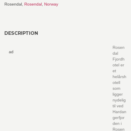
Rosendal,
Rosendal
,
Norway
DESCRIPTION
Rosen
ad
dal
Fjordh
otel er
et
helårsh
otell
som
ligger
nydelig
til ved
Hardan
gerfjor
den i
Rosen