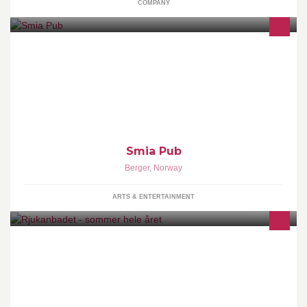
COMPANY
Familiedrevet pub som ligger i tilknytning til Fossekleiva
kultursenter. Galleri & Utleie av selskapslokale.
Smia Pub
Berger
,
Norway
ARTS & ENTERTAINMENT
Rjukanbadet er et familiested med muligheter til trim og velvære.
Vi kan tilby et 25 m basseng, flere velvære avdelinger et trimrom,
utebading, badstue, solarium, kafeteria. Ja mulighetene er mange