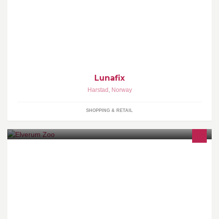
Denne siden er for å vise litt hva jeg lager. Har noe ting i tillegg
som jeg ikke har konstruert selv, men satt sammen av meg. :D
Lunafix
Harstad
,
Norway
SHOPPING & RETAIL
Elverum Zoo - vi ordner alt du trenger til ditt kjæledyr!