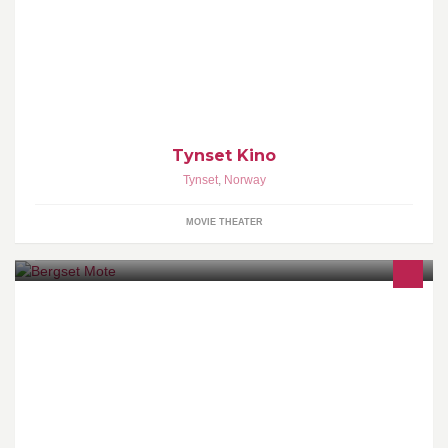
Billettsalg i Kulturkaféen mandag - fredag kl. 10.00 - 15.00, lørdag
kl. 11.00 - 14.00, og ellers 1 time før kinovisning. Billettbestilling
på telefon: 62 48 52 03 Du kan også kjøpe billetter på vår
nettside: www.tynsetkino.no
Tynset Kino
Tynset
,
Norway
MOVIE THEATER
Vi satser på mote fra gode merkevarer til dame, herre og ungdom.
http://bergsetmote.no/ I vår nettbutikk kan du orientere deg om
utvalget i butikken.