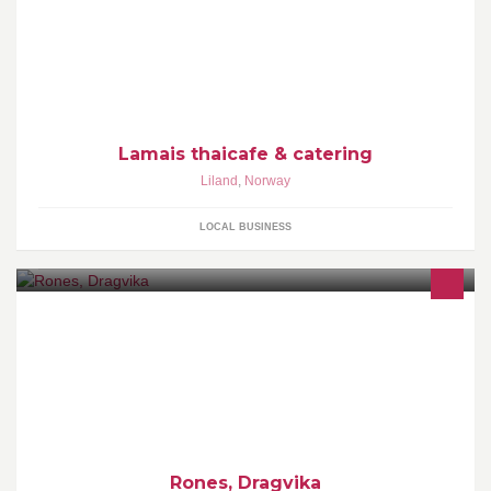
Lørdag 16. juli Lørdag 23. juli Lørdag 30 juli Bryggetreffet lørdag
6. august
Lamais thaicafe & catering
Liland
,
Norway
LOCAL BUSINESS
Rones, Dragvika