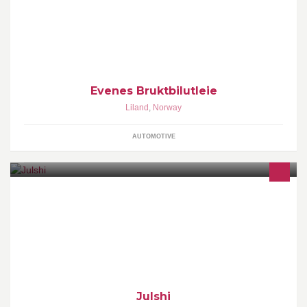
bruktbiler,båt,campingvogn,snøscooter og traktor. Andre tjenester
er varetaxi/budbil, snøbrøyting.
Evenes Bruktbilutleie
Liland
,
Norway
AUTOMOTIVE
Julshi - Ikke bare for å gå på..! Vi i 9. klasse ved Liland Skole
deltar i ''NM i lunsj'' under navnet ''Julshi''. Konseptet er sushi med
en morsom vri!
Julshi