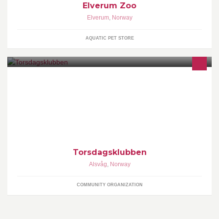
Elverum Zoo
Elverum
,
Norway
AQUATIC PET STORE
Torsdagsklubben er en frivillig organisasjon, stiftet for å fremme
trivsel og tilhørighet i Alsvåg bygda gjennom klubbmøter samt
diverse arrangementer.
Torsdagsklubben
Alsvåg
,
Norway
COMMUNITY ORGANIZATION