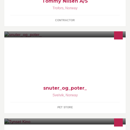
Tommy Nilsen A/S
Trofors
,
Norway
CONTRACTOR
Nesten 100,000 katter er hjemløse i Norge. De er dumpet og
forlatt av eieren sin, født på en låve fordi det enda er for mange
snuter_og_poter_
Svelvik
,
Norway
PET STORE