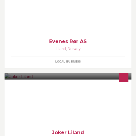
Evenes. Etablert sommeren 2012 og har en ansatt.
Evenes Rør AS
Liland
,
Norway
LOCAL BUSINESS
Dagligvarebutikk
Joker Liland