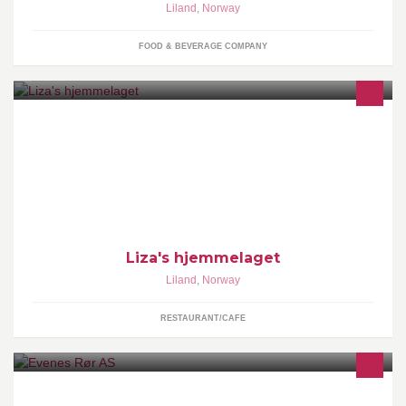
Liland
,
Norway
FOOD & BEVERAGE COMPANY
Produksjon av pastel, Kyllingbolle, Ostebolle og Vårrull. Kontakt:
post@matalaliza.no
Liza's hjemmelaget
Liland
,
Norway
RESTAURANT/CAFE
Evenes Rør AS er en rørleggerbedrift lokalisert på Liland i