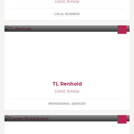
Liland
,
Norway
LOCAL BUSINESS
TL Renhold er en avd. i Mat Ala Liza AS. Vi løser dine behov for
renhold til en fornuftig pris.
TL Renhold
Liland
,
Norway
PROFESSIONAL SERVICES
Evenes Bruktbilutleie har utleie av