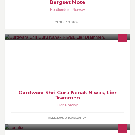
Bergset Mote
Nordfjordeid
,
Norway
CLOTHING STORE
Gurudwaraen i Drammen/Lier er et forsamlingshus for sikher hvor
de både ukentlig og på helligdager samles for å tilbe Gud.
Gurdwara Shri Guru Nanak Niwas, Lier
Drammen.
Lier
,
Norway
RELIGIOUS ORGANIZATION