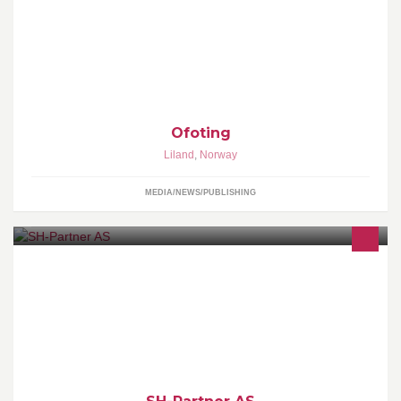
Mediegrafiske tjenester i Ofoten
Ofoting
Liland
,
Norway
MEDIA/NEWS/PUBLISHING
SH-Partner AS - vår kompetanse, din sikkerhet!