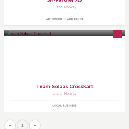
SH-Partner AS
Liland
,
Norway
AUTOMOBILES AND PARTS
Nord Norges største crosskartteam
Team Solaas Crosskart
Liland
,
Norway
LOCAL BUSINESS
«
1
»