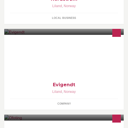
Liland
,
Norway
LOCAL BUSINESS
Evigendt er en fantastisk fantasiverden, med innslag fra Jorden.
Evigendt
Liland
,
Norway
COMPANY