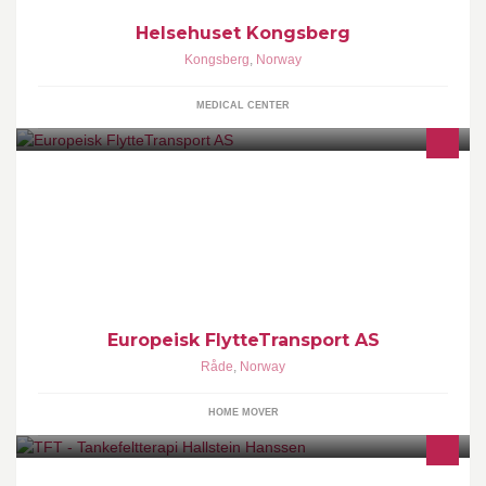
Helsehuset Kongsberg
Kongsberg
,
Norway
MEDICAL CENTER
"European RemovalTransport" will be your partner, when you
deside to move your belongings, between Scandinavia and
countries in
Europeisk FlytteTransport AS
Råde
,
Norway
HOME MOVER