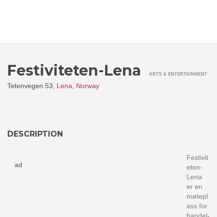
Festiviteten-Lena
ARTS & ENTERTAINMENT
Tetenvegen 53,
Lena
,
Norway
DESCRIPTION
Festivit
ad
eten-
Lena
er en
møtepl
ass for
handel-