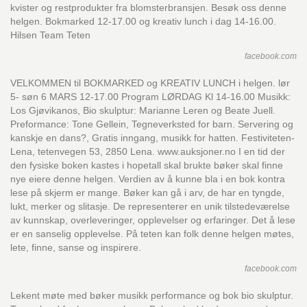
kvister og restprodukter fra blomsterbransjen. Besøk oss denne
helgen. Bokmarked 12-17.00 og kreativ lunch i dag 14-16.00.
Hilsen Team Teten
facebook.com
VELKOMMEN til BOKMARKED og KREATIV LUNCH i helgen. lør
5- søn 6 MARS 12-17.00 Program LØRDAG Kl 14-16.00 Musikk:
Los Gjøvikanos, Bio skulptur: Marianne Leren og Beate Juell.
Preformance: Tone Gellein, Tegneverksted for barn. Servering og
kanskje en dans?, Gratis inngang, musikk for hatten. Festiviteten-
Lena, tetenvegen 53, 2850 Lena. www.auksjoner.no I en tid der
den fysiske boken kastes i hopetall skal brukte bøker skal finne
nye eiere denne helgen. Verdien av å kunne bla i en bok kontra
lese på skjerm er mange. Bøker kan gå i arv, de har en tyngde,
lukt, merker og slitasje. De representerer en unik tilstedeværelse
av kunnskap, overleveringer, opplevelser og erfaringer. Det å lese
er en sanselig opplevelse. På teten kan folk denne helgen møtes,
lete, finne, sanse og inspirere.
facebook.com
Lekent møte med bøker musikk performance og bok bio skulptur.