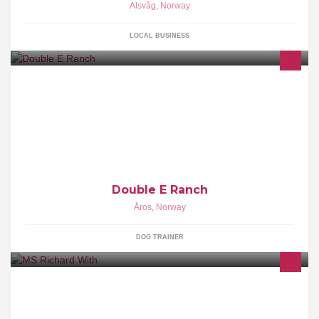
Alsvåg
,
Norway
LOCAL BUSINESS
Hundesport
Double E Ranch
Åros
,
Norway
DOG TRAINER
This is the official site of the Hurtigruten ship MS Richard With.