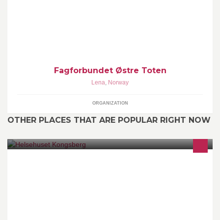
Fagforbundet Østre Toten
Lena
,
Norway
ORGANIZATION
OTHER PLACES THAT ARE POPULAR RIGHT NOW
MR, CT, Røntgen, Ultralyd. 8 leger herav 7 legespesialister (4
radiologer, ortoped, plasikkirurg 1 gynekolog, 2 allmennleger)