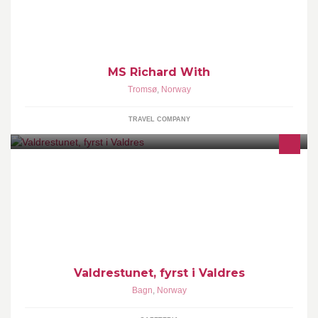
One of our 11 ships in service on the coast of Norway between
Bergen and Kirkenes.
MS Richard With
Tromsø
,
Norway
TRAVEL COMPANY
Valdrestunet er eit lite butikksenter med Vinmonopol, Spar
matbutikk, Bruktbutikk, G-sport, Nille, Gjensidige, apotek, blomster,
frisør og kafe/spiseri
Valdrestunet, fyrst i Valdres
Bagn
,
Norway