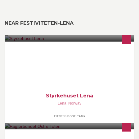
NEAR FESTIVITETEN-LENA
Alt av trening for mosjonister til topputøver 24/7. Med stor
variasjon av treningsmuligheter i luftig lokale. 350,- i mnd ingen
binding, ingen innmelding!
Styrkehuset Lena
Lena
,
Norway
FITNESS BOOT CAMP