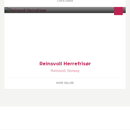
CAFETERIA
Åpningstider Mandag - STENGT Tirsdag - Fredag - 08:00 - 16:00
Lørdag : 08:00 - 12:00
Reinsvoll Herrefrisør
Reinsvoll
,
Norway
HAIR SALON