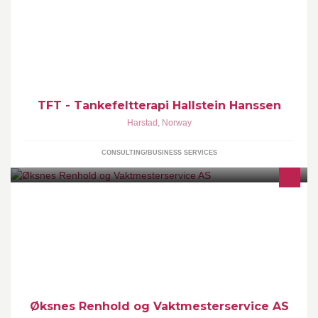
Tankefeltterapi. Personutvikling innen næringsliv og
idrett.Foredrag. Harstad - Vesterålen - Lofoten Reg.
Tankefeltterapeut MNLH. Tlf: 90101462
TFT - Tankefeltterapi Hallstein Hanssen
Harstad
,
Norway
CONSULTING/BUSINESS SERVICES
Øksnes Renhold og Vaktmesterservice AS er en servicebedrift
som kan tilby ulike tjenester innenfor servicebransjen. Vi leverer
tjenester både til offentlig og privat sektor.
Øksnes Renhold og Vaktmesterservice AS