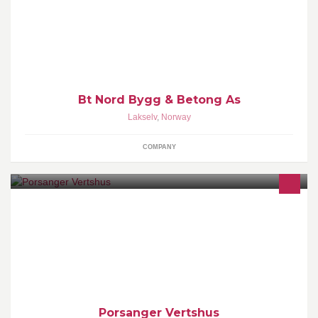
Finnmark. Vi leverer materiall, vinduer, dører m.m til en gunstig
pris. Vi utfører også jobber innenfor nybygg, renovering, tak og
betong.
Bt Nord Bygg & Betong As
Lakselv
,
Norway
COMPANY
Porsanger Vertshus er det naturlige møtested midt i hjertet av
Lakselv og Finnmark. Vi byr på overnatting, kurs/konferanse,
bistro, pub og disco.
Porsanger Vertshus