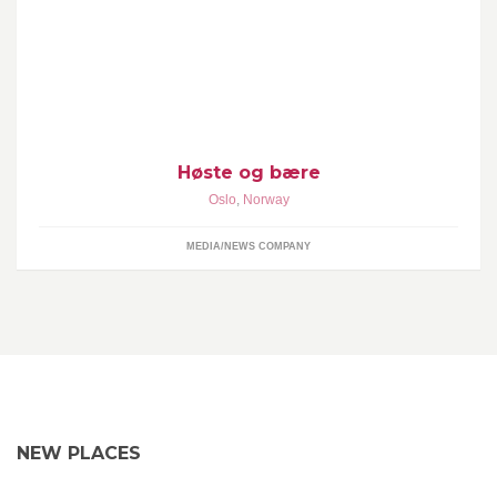
Høste og Bære reiser landet rundt på jakt etter lesverdige
matopplevelser. Hver råvare vi skriver om er fanget, høstet og
Høste og bære
Oslo
,
Norway
MEDIA/NEWS COMPANY
NEW PLACES