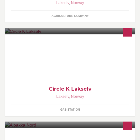
Lakselv
,
Norway
AGRICULTURE COMPANY
Bilvaskemaskin, dekk,oljeskift,mat,drivstoff,
Circle K Lakselv
Lakselv
,
Norway
GAS STATION
Import, oppdrett og salg av Alpakka/Besøksgård