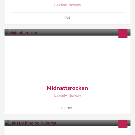
Lakselv
,
Norway
PUB
Midnattsrocken er blant de største festivalene i Nord-Norge.
Festivalen blir arrangert i Lakselv (Finnmark), I 2018 arrangeres
den 5. til 8. JULI
Midnattsrocken
Lakselv
,
Norway
FESTIVAL
Kjøp billetter på www.lakselvkino.no