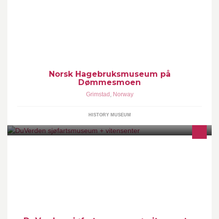
Hagebruksmuseet har en vakker beliggenhet på Dømmesmoen.
Her forteller vi historien om hagebruksnæringen i Grimstad. Kafe
med salg av vafler og sveler.
Norsk Hagebruksmuseum på
Dømmesmoen
Grimstad
,
Norway
HISTORY MUSEUM
Sjøfartsmuseum og vitensenter