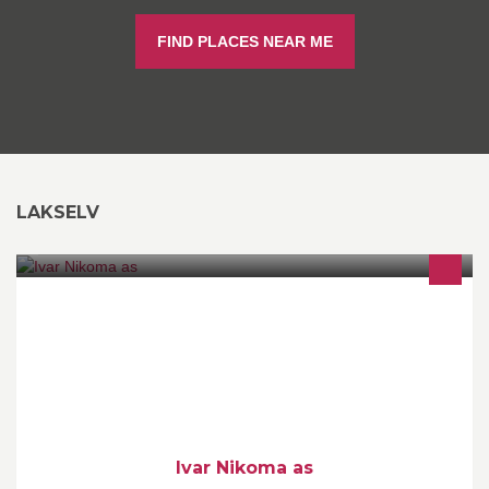
FIND PLACES NEAR ME
LAKSELV
Boring, graving, sprengning og tungtransport
Ivar Nikoma as