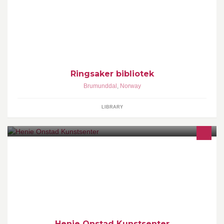
Ringsaker bibliotek har avdelinger i Brumunddal, Moelv og på
Brøttum.
Ringsaker bibliotek
Brumunddal
,
Norway
LIBRARY
Modernism, contemporary and experimental art.
Henie Onstad Kunstsenter