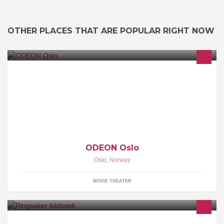
OTHER PLACES THAT ARE POPULAR RIGHT NOW
Alle de 14 salene på ODEON Oslo er utstyrt med store lerret og
komfortable seter, toppmoderne laserprojektorer, førsteklasses lyd
- IMAX laserkalibrert 3D-lyd i sal 1, og Dolby Atmos i de 13 andre.
IMAX-salen har dessuten Norges desidert største lerret
ODEON Oslo
Oslo
,
Norway
MOVIE THEATER