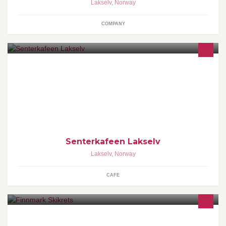
Lakselv
,
Norway
COMPANY
Senterkafeen vil på denne side fortelle hva som skjer hos oss. Vi
setter pris på tips som gjør oss bedre, slik at du og dine venner
trives hos oss.
Senterkafeen Lakselv
Lakselv
,
Norway
CAFE
Finnmark Skikrets er Norges nordligste skikrets. Skikretsen består