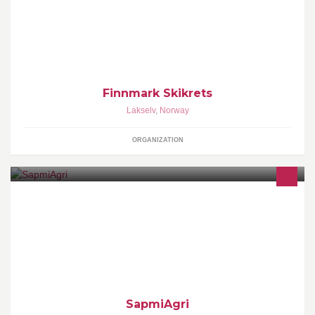
av 40 klubber med ca 4500 medlemmer i grenene langrenn,
hopp, kombinert og alpint.
Finnmark Skikrets
Lakselv
,
Norway
ORGANIZATION
SapmiAgri