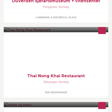
DuVerden sjøfartsmuseum + vitensenter
Porsgrunn
,
Norway
LANDMARK & HISTORICAL PLACE
Vi selger autentisk Thaimat, Vi har alle rettigheter
Thai Nong Khai Restaurant
Stavanger
,
Norway
THAI RESTAURANT