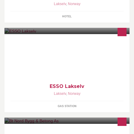
Lakselv
,
Norway
HOTEL
ESSO i Lakselv finner du midt i sentrum. En moderne og romslig
stasjon som forutenom drivstoff og smøremidler kan tilby bl.a.:
100% Veimat, dagligvarer, kioskvarer, leiebiler, dekk, tilhengere,
sleder og servicehall med kompetente fagfolk.
ESSO Lakselv
Lakselv
,
Norway
GAS STATION
Nord Bygg & Betong As er en bedrift som holder til i Porsanger,