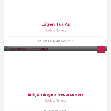
Lågen Tur As
Kvelde
,
Norway
CARGO & FREIGHT COMPANY
Vi som driver Enhjørningen Hestesenter heter Laila og Jacob
Aakre.
Enhjørningen hestesenter
Kvelde
,
Norway