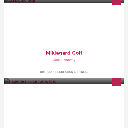
Golfanlegget består av en 18 hulls internasjonal
mesterskapsbane designet av Robert Trent Jones Jr.
Miklagard Golf
Klofta
,
Norway
OUTDOOR, RECREATION & FITNESS
Vi tilbyr et bredt utvalg av filmer, teaterforestillinger og konserter.
Noe for enhver! Følg oss for info om kommende forestillinger og
arrangementer.