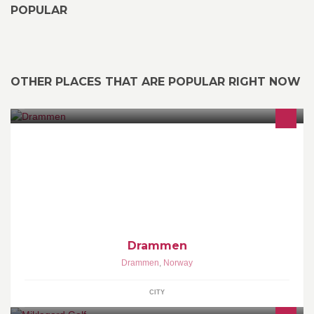
POPULAR
OTHER PLACES THAT ARE POPULAR RIGHT NOW
Denne siden er for alle som har et ♥ som banker litt ekstra for
Drammen!
Drammen
Drammen
,
Norway
CITY