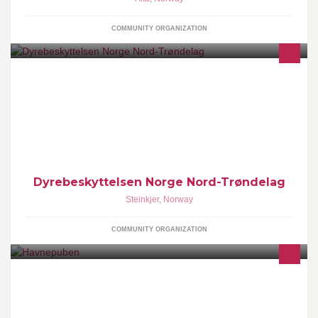
COMMUNITY ORGANIZATION
Vi kan kontaktes på e-post db.nordtrondelag@gmail.com. Eller på
vår vakttelefon 405 50 967 mandag-fredag kl. 17:00-19:00.
Dyrebeskyttelsen Norge Nord-Trøndelag
Steinkjer
,
Norway
COMMUNITY ORGANIZATION
Havnepuben på Gjøvik er en perle ved Skiblandnerbrygga. Her