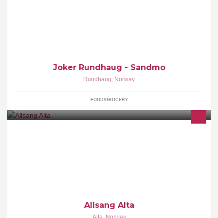
Joker Rundhaug (Sandmo) er den lokale dagligvarebutikken på
Rundhaug i Målselv. Her finner du alt du trenger til din daglige
handel + litt til! :-)
Joker Rundhaug - Sandmo
Rundhaug
,
Norway
FOOD/GROCERY
Allsang Alta er et litt annerledes organisert kor for alle i Alta og
omegn som liker å synge sammen med andre- uten å måtte møte
på øving "hver torsdag" :)
Allsang Alta
Alta
,
Norway