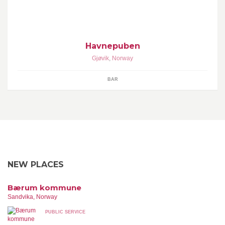
kan du nyte god mat og drikke i sommersesongen :-)
Havnepuben
Gjøvik
,
Norway
BAR
NEW PLACES
Bærum kommune
Sandvika, Norway
PUBLIC SERVICE