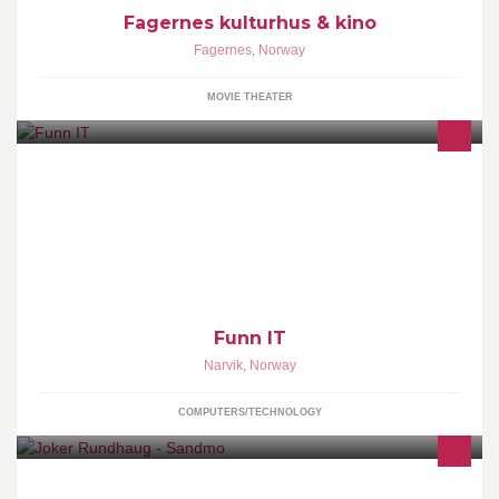
Fagernes kulturhus & kino
Fagernes
,
Norway
MOVIE THEATER
Funn IT AS er en bedrift med over 80 ansatte. Funn IT AS er
lokalisert i Narvik, Harstad, Bodø, Oslo, Spitsbergen og på
Finnsnes.
Funn IT
Narvik
,
Norway
COMPUTERS/TECHNOLOGY