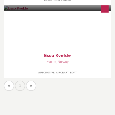
EQUESTRIAN CENTER
Esso Kvelde er ei flott bensinstasjon med en flott beliggenget i
Kvelde sentrum. her samles alt av folk, morgenmøte med pølse og
kaffe. mc treff på baksiden med burger og cola.
Esso Kvelde
Kvelde
,
Norway
AUTOMOTIVE, AIRCRAFT, BOAT
«
1
»