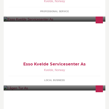
Kvelde
,
Norway
PROFESSIONAL SERVICE
Åpningstider: Mandag - Fredag 6:00 - 22:00 Lørdag 8:00 - 22:00
Søndag 9:00 - 22:00
Esso Kvelde Servicesenter As
Kvelde
,
Norway
LOCAL BUSINESS
Transport med busser 16 seter. Turer inn og utland