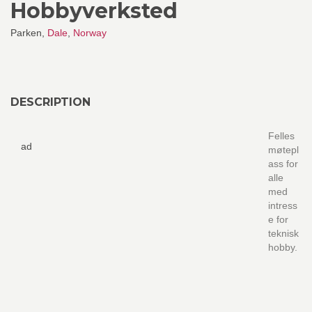
Hobbyverksted
Parken,
Dale
,
Norway
DESCRIPTION
Felles
ad
møtepl
ass for
alle
med
intress
e for
teknisk
hobby.