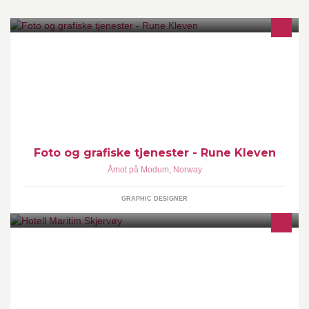
40 års erfaring innen foto for avis og arrangementer, og har drevet
med grafisk design siden 1997.
Foto og grafiske tjenester - Rune Kleven
Åmot på Modum
,
Norway
GRAPHIC DESIGNER
Her finner du nyheter og informasjon om og fra vårt sjarmerende
hotell. Du finner også lenke til booking og hjemmeside.