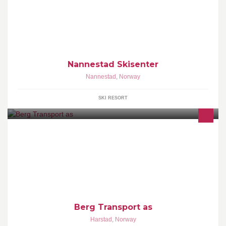
Familievennlig alpinanlegg 15 minutter fra OSL flyplass. Alpint,
twintip, snowboard, ski-/ snowboardskole samt aking med spesial
akebrett godkjent for T-krok heis. Telefon: 63 99 96 95
www.skinannestad.no
Nannestad Skisenter
Nannestad
,
Norway
SKI RESORT
Transport og salg av petroleumsprodukter. (propan, bensin,
diesel, fyringsprodukter, smøre- og kjemiprodukter)
Berg Transport as
Harstad
,
Norway