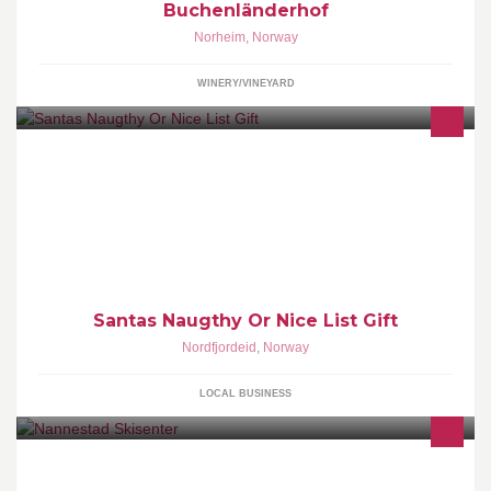
Buchenländerhof
Norheim
,
Norway
WINERY/VINEYARD
Tusen takk du er snill i år eg gjorde jobben min
Santas Naugthy Or Nice List Gift
Nordfjordeid
,
Norway
LOCAL BUSINESS