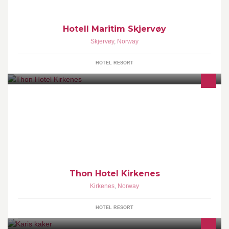
Hotell Maritim Skjervøy
Skjervøy
,
Norway
HOTEL RESORT
Thon Hotel Kirkenes ligger rett ved kaia i Kirkenes sentrum, og
har også kort avstand til Hurtigruten-kaia. Hotellet er et av
Finnmarks største konferansehotell, og har et godt utvalg av mat
og drikke.
Thon Hotel Kirkenes
Kirkenes
,
Norway
HOTEL RESORT