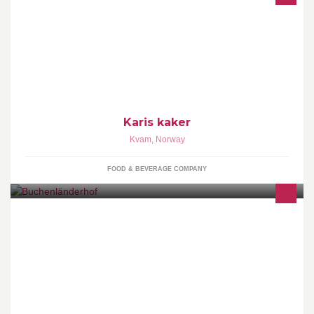
Bilder og innlegg om mine egene kake design og bakelser
Karis kaker
Kvam
,
Norway
FOOD & BEVERAGE COMPANY
Der Buchenländerhof stellt sich vor