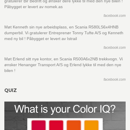
gratulerer Bir Bedrift og ønsker dere lykke til med den nye bilen !
Påbygget er levert av nomek.as
facebook.com
Møt Kenneth sin nye arbeidsplass, en Scania R580LS6x4HNB
dumperbil. Vi gratulerer Entreprenør Tonny Tufte A/S og Kenneth
med ny bil ! Påbygget er levert av Istrail
facebook.com
Møt Erlend sitt nye kontor, en Scania R500A6x2NB trekkvogn. Vi
ønsker Henanger Transport A/S og Erlend lykke til med den nye
bilen !
facebook.com
QUIZ