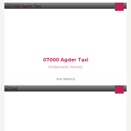
Velkommen til Agder Taxi! Vårt kundesenter har døgnåpent hele
året, og du kan bestille via App, 07000 eller
booking@agdertaxi.no.
07000 Agder Taxi
Kristiansand
,
Norway
TAXI SERVICE
Gålå Høgfjellshotell og Hytter i vakre Gudbrandsdalen. Et eventyr
for barn - et paradis for voksne.