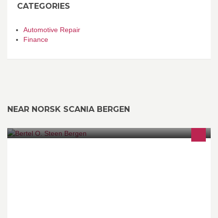
CATEGORIES
Automotive Repair
Finance
NEAR NORSK SCANIA BERGEN
Bertel O Steen Bergen har 3 avdelinger lokalisert i Arna, Minde og
Åsane. Vi forhandler Kia, Mercedes-Benz, Peugeot, Citroen, smart
og Fuso.