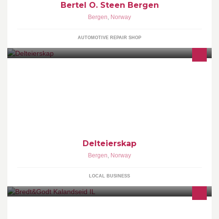
Bertel O. Steen Bergen
Bergen
,
Norway
AUTOMOTIVE REPAIR SHOP
Tusenvis av Nordmenn har investert i fritidseiendom inn og utland
Fordelen med delt eierskap er: *Prisen er lav *Redusert
driftskostnader *Tilpasset ditt reelle behow *Mindre problemer
*Avkastning *Lav inngangsterskel til en luksus opplevelse .
Delteierskap
Bergen
,
Norway
LOCAL BUSINESS