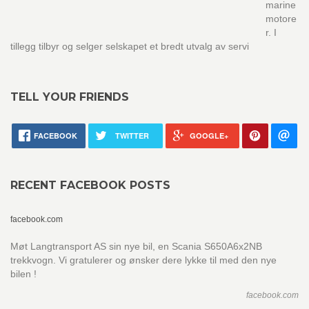
marine
motore
r. I
tillegg tilbyr og selger selskapet et bredt utvalg av servi
TELL YOUR FRIENDS
FACEBOOK
TWITTER
GOOGLE+
RECENT FACEBOOK POSTS
facebook.com
Møt Langtransport AS sin nye bil, en Scania S650A6x2NB
trekkvogn. Vi gratulerer og ønsker dere lykke til med den nye
bilen !
facebook.com