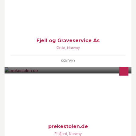
Vi utfører alt av graving, sprengning, riving og transport. Vi har ein
moderne maskinpark som høver til både små og store jobbar.
Fjell og Graveservice As
Ørsta
,
Norway
COMPANY
Privat Ferienhäuser in Norwegen www.prekestolen.de
prekestolen.de
Frafjord
,
Norway