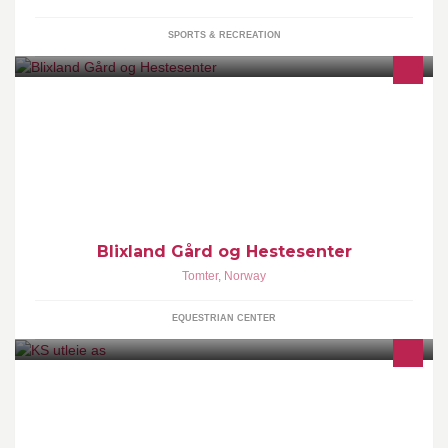
SPORTS & RECREATION
Blixland Hestesenter er et aktivt ridesenter med undervisning hele
året med kompetente beridere og instruktører. Gjennom
sommeren 2013 kommer vi til å ha flere uker med rideleir på
Blixland , og noen spisset mot feltritt.
Blixland Gård og Hestesenter
Tomter
,
Norway
EQUESTRIAN CENTER
Helårs lagring i hall, tak overbygg, ute