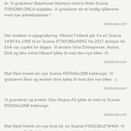
år. Vi gratulerer Bakehuset Martens med to flotte Scania
P280DB4c2MLA skapbiler. Vi gratulerer de to heldig sjåførene
med nye arbeidsplasser !
facebook.com
Her snakker vi oppgradering, Håvard Fotland går fra en Scania
143H fra 1996 til en Scania R730CB6x4MHZ fra 2017 dumper bil.
Eirik var copilot for dagen. Vi ønsker Voss Entreprenør, Audun,
Eirik og ikke minst Håvard lykke til med den nye bilen <3
facebook.com
Møt Røsi Invest sin nye Scania R500A6x2NB trekkvogn. Vi
gratulerer Røsi og ønsker dere lykke til med den nye bilen :-)
facebook.com
Vi gratulerer og ønsker Olav Rogne AS lykke til med ny Scania
R500A6x2NB trekkvogn.
facebook.com
Møt Kjetil Heimli sin nye krok bil, en Scania P450LB6x2*4HNA. Vi