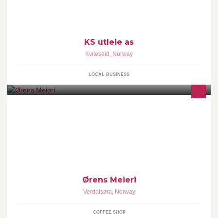
KS utleie as
Kviteseid
,
Norway
LOCAL BUSINESS
God mat, laget av våre fremragende kokker. Servert i ett av
Verdals eldste industribygg fra ca 1880, det gamle kornmagasinet.
Lun stemning og trivsel.
Ørens Meieri
Verdalsøra
,
Norway
COFFEE SHOP