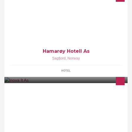
Hamarøy Hotell ligger midt i Knut Hamsuns dikterrike hvor
Nordland er som vakrest.
Hamarøy Hotell As
Sagfjord
,
Norway
HOTEL
- - - Din IT-avdeling og partner - - - Vi leverer datamaskiner og
utstyr, samt alle nødvendige IT-tjenester til bedrifter og offentlige
virksomheter.