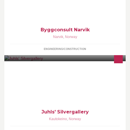
Byggconsult Narvik
Narvik
,
Norway
ENGINEERING/CONSTRUCTION
På reise i Finnmark opplever du vidda i all sin magiske skjønnhet
best mellom Alta og finskegrensen. Her ligger Kautokeino, og litt
utenfor, med den vakreste utsikten over den tradisjonsrike
samebygda, finner du Juhls' Silvergallery.
Juhls' Silvergallery
Kautokeino
,
Norway