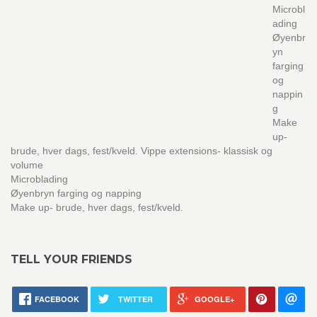
Microbl
ading
Øyenbr
yn
farging
og
nappin
g
Make
up-
brude, hver dags, fest/kveld. Vippe extensions- klassisk og
volume
Microblading
Øyenbryn farging og napping
Make up- brude, hver dags, fest/kveld.
TELL YOUR FRIENDS
FACEBOOK
TWITTER
GOOGLE+