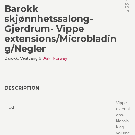
TY
SA
Barokk
LO
N
skjønnhetssalong-
Gjerdrum- Vippe
extensions/Microbladin
g/Negler
Barokk, Vestvang 6,
Ask
,
Norway
DESCRIPTION
Vippe
ad
extensi
ons-
klassis
k og
volume