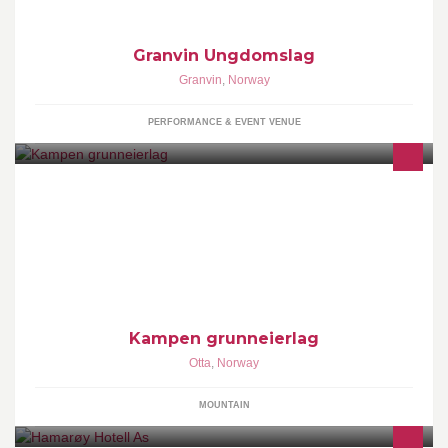
Granvin Ungdomslag
Granvin
,
Norway
PERFORMANCE & EVENT VENUE
Kampen grunneierlag forvalter jakten. Vi har både storvilt, rådyr
og småviltjakt. Her vil det komme info om jakt, bilder og lignende.
Kampen grunneierlag
Otta
,
Norway
MOUNTAIN