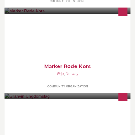
CULTURAL GIFTS STORE
Vi er en gruppe med ildsjeler her i Marker, som arbeider for å
gjøre lokalsamfunnet til et bedre sted å bo!
Marker Røde Kors
Ørje
,
Norway
COMMUNITY ORGANIZATION
Granvin Ungdomslag er eit frilynt lag som skal arbeida for
samhald, samarbeid og livsglede mellom bygdefolket (Granvin
Ungdomslag, skipa 1893)