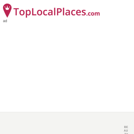
ad
BE
AU