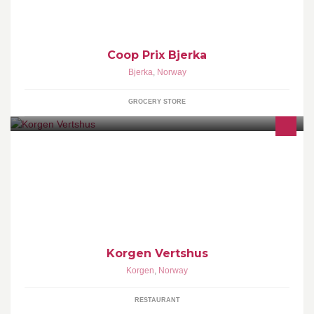
Velkommen innom :-)
Coop Prix Bjerka
Bjerka
,
Norway
GROCERY STORE
Korgen Vertshus, ligger i sentrum av Korgen ved E6. Vi tilbyr mat
av beste kvalitet der vi legger vekt på gode råvarer og god
service. Vi har også 8 D-Rom for de som trenger overnatting. Alle
rettigheter
Korgen Vertshus
Korgen
,
Norway
RESTAURANT