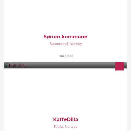
Velkommen til Sørum kommune!
Sørum kommune
Sørumsand
,
Norway
TOWNSHIP
Cafè & bar på Kløfta, åpnet 9/2-09 i Postgaarden.
KaffeDilla
Klofta
,
Norway