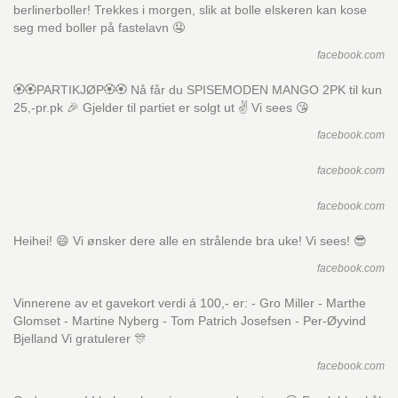
berlinerboller! Trekkes i morgen, slik at bolle elskeren kan kose
seg med boller på fastelavn 🤤
facebook.com
🏵️🏵️PARTIKJØP🏵️🏵️ Nå får du SPISEMODEN MANGO 2PK til kun
25,-pr.pk 🎉 Gjelder til partiet er solgt ut ✌️ Vi sees 😘
facebook.com
facebook.com
facebook.com
Heihei! 😄 Vi ønsker dere alle en strålende bra uke! Vi sees! 😎
facebook.com
Vinnerene av et gavekort verdi á 100,- er: - Gro Miller - Marthe
Glomset - Martine Nyberg - Tom Patrich Josefsen - Per-Øyvind
Bjelland Vi gratulerer 🎊
facebook.com