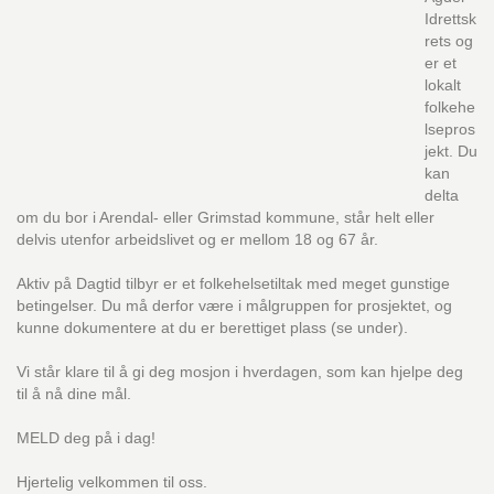
Idrettsk
rets og
er et
lokalt
folkehe
lsepros
jekt. Du
kan
delta
om du bor i Arendal- eller Grimstad kommune, står helt eller
delvis utenfor arbeidslivet og er mellom 18 og 67 år.
Aktiv på Dagtid tilbyr er et folkehelsetiltak med meget gunstige
betingelser. Du må derfor være i målgruppen for prosjektet, og
kunne dokumentere at du er berettiget plass (se under).
Vi står klare til å gi deg mosjon i hverdagen, som kan hjelpe deg
til å nå dine mål.
MELD deg på i dag!
Hjertelig velkommen til oss.