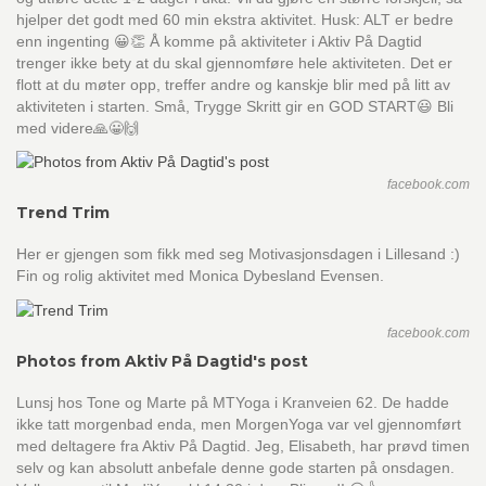
hjelper det godt med 60 min ekstra aktivitet. Husk: ALT er bedre
enn ingenting 😀👏 Å komme på aktiviteter i Aktiv På Dagtid
trenger ikke bety at du skal gjennomføre hele aktiviteten. Det er
flott at du møter opp, treffer andre og kanskje blir med på litt av
aktiviteten i starten. Små, Trygge Skritt gir en GOD START😃 Bli
med videre🙏😀🙌
facebook.com
Trend Trim
Her er gjengen som fikk med seg Motivasjonsdagen i Lillesand :)
Fin og rolig aktivitet med Monica Dybesland Evensen.
facebook.com
Photos from Aktiv På Dagtid's post
Lunsj hos Tone og Marte på MTYoga i Kranveien 62. De hadde
ikke tatt morgenbad enda, men MorgenYoga var vel gjennomført
med deltagere fra Aktiv På Dagtid. Jeg, Elisabeth, har prøvd timen
selv og kan absolutt anbefale denne gode starten på onsdagen.