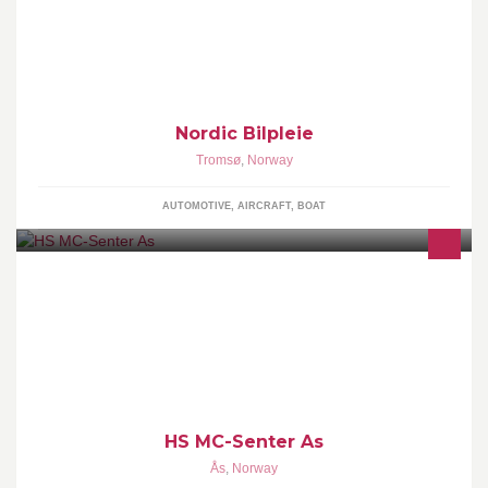
Tromsøs nye forhandler som driver premium bilpleie. Er du opptatt
av å ta vare på bilen din på den beste måten, kom til oss.
Autorisert detailer.
Nordic Bilpleie
Tromsø
,
Norway
AUTOMOTIVE, AIRCRAFT, BOAT
Mc senter i Ås, med topp moderne verksted og butikk med
kjøreutstyr og deler for gate, enduro og cross for liten og stor.
HS MC-Senter As
Ås
,
Norway