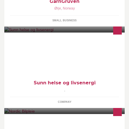
GarnGruven
Ørje
,
Norway
SMALL BUSINESS
Ønsker du en endring av livsstilen din? Kanskje hele familien sin?
Kosthold har mye å si for hvordan vi har det, en liten justering kan
bety mye.
Sunn helse og livsenergi
,
COMPANY