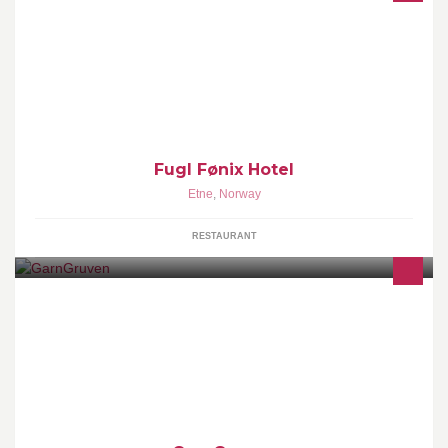
Fugl Fønix Hotel - eit urbant bygdehotell med eige pubbryggeri og
restaurant - hotellet ligg midt i Etne med 33 nyoppgraderte
hotellrom. Her satses det på service og lokale råvarer, kunst,
arrangement og gode senger.
Fugl Fønix Hotel
Etne
,
Norway
RESTAURANT
IceYarn: Fantastisk garn til rimelige priser. Selger også
strikkepinner og knapper. garngruven.com Tlf. 481 79 870 Butikk :
i Tiurveien 12, Ørje