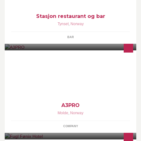
Stasjon restaurant og bar
Tynset
,
Norway
BAR
A3PRO bistår gjerne i ditt byggeprosjekt. Har du behov for
oppmåling, tegning, prosjektering og byggesak? Ta kontakt for et
uforpliktiktende tilbud!
A3PRO
Molde
,
Norway
COMPANY