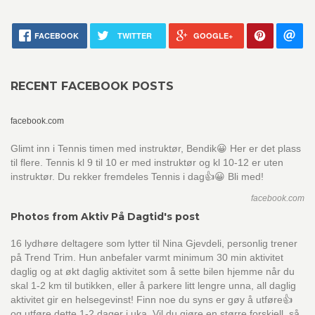
FACEBOOK
TWITTER
GOOGLE+
RECENT FACEBOOK POSTS
facebook.com
Glimt inn i Tennis timen med instruktør, Bendik😀 Her er det plass
til flere. Tennis kl 9 til 10 er med instruktør og kl 10-12 er uten
instruktør. Du rekker fremdeles Tennis i dag👍😀 Bli med!
facebook.com
Photos from Aktiv På Dagtid's post
16 lydhøre deltagere som lytter til Nina Gjevdeli, personlig trener
på Trend Trim. Hun anbefaler varmt minimum 30 min aktivitet
daglig og at økt daglig aktivitet som å sette bilen hjemme når du
skal 1-2 km til butikken, eller å parkere litt lengre unna, all daglig
aktivitet gir en helsegevinst! Finn noe du syns er gøy å utføre👍
og utføre dette 1-2 dager i uka. Vil du gjøre en større forskjell, så