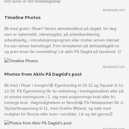
trim turen er fint tilrettelagt👍😃
facebook.com
Timeline Photos
Bli med gratis i Risør! Variert aktivitetstilbud på dagtid, for deg
som er sykemeldt, uføretrygdet, på arbeidsavklaring,
arbeidsledig, i introduksjonsprogram eller mottar annen stønad
fra nav utover barnetrygd. Finn timeplanen på aktivpadagtid.no
og prøv timer før innmelding! Lik aktiv På Dagtid på facebook :D
facebook.com
Photos from Aktiv På Dagtid's post
Bli med i Risør i morgen!😃 Egentrening kl 10-12 og Squash kl 11-
12:30. På Egentrening får du veiledning i treningsstudioet eller på
et mindre treningsrom i 2. etg med avspennings-krok eller fri-
trenings krok. Valgmulighetene er flere👍😀 På Helseparken får vi
Styrke/Avspenning kl 11, med Grethe Økland, og kafe med
mulighet for Boccia eller turer i området. Lik og del gjerne👏
facebook.com