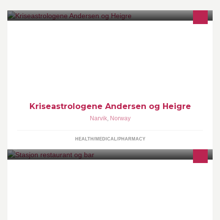
Astrology
Kriseastrologene Andersen og Heigre
Narvik
,
Norway
HEALTH/MEDICAL/PHARMACY
Norges beste jernbanestasjon