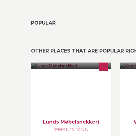
POPULAR
OTHER PLACES THAT ARE POPULAR RI
Finner du ikke det rette møbelet?
NB
Eller innredingen med de rette
ti
målene for ditt prosjekt? Da finner vi
ti
løsningen sammen! Jeg tilbyr
håndlagde, spesialtilpassede møbler
og innredninger.
Lunds Møbelsnekkeri
Nybergsund
,
Norway