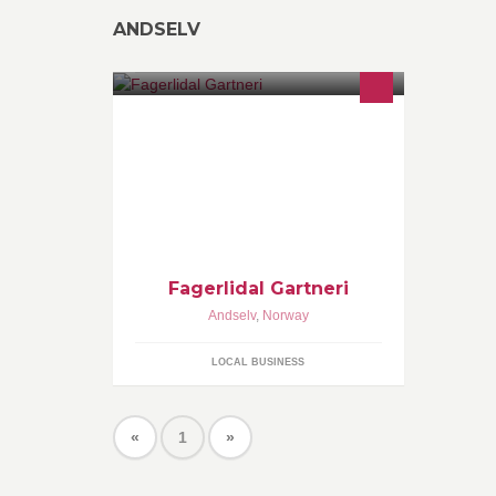
ANDSELV
Helårsåpent gartneri med
hagesenter om sommeren.
Fagerlidal Gartneri
Andselv
,
Norway
LOCAL BUSINESS
«
1
»