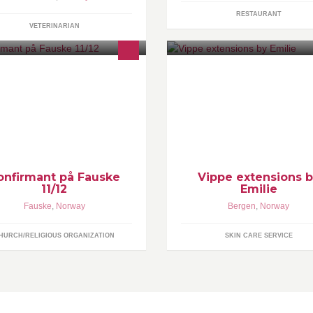
RESTAURANT
VETERINARIAN
 side for konfirmantar, foreldre,
Volume 3D-6D vipper ny sett 7
resatte og andre som gjerne vil vite
Volume 3D-6D vipper påfyll 50
r og hvor det skjer i konfirmanttida!
Klassisk vipper ny sett 500kr K
vipper påfyll 400kr
onfirmant på Fauske
Vippe extensions 
11/12
Emilie
Fauske
,
Norway
Bergen
,
Norway
HURCH/RELIGIOUS ORGANIZATION
SKIN CARE SERVICE