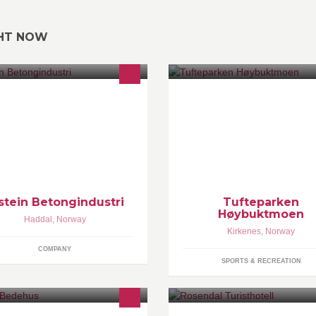
GHT NOW
stein Betongindustri AS er eit
Den offisielle Facebook-siden f
derne og framtidsretta
Tufteparken Høybuktmoen
dustrikonsern, med hovudmarknad
nan bygg- og anleggsbransjen og
tongflåteproduksjon.
stein Betongindustri
Tufteparken
Høybuktmoen
Haddal
,
Norway
Kirkenes
,
Norway
COMPANY
SPORTS & RECREATION