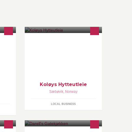
or
Angelferien auf Halsnøy
Koløys Hytteutleie
Sæbøvik
,
Norway
LOCAL BUSINESS