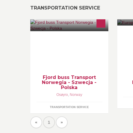
TRANSPORTATION SERVICE
"E
be
mo
Sc
Fjord buss Transport
Norwegia - Szwecja -
Polska
Osøyro
,
Norway
TRANSPORTATION SERVICE
«
1
»