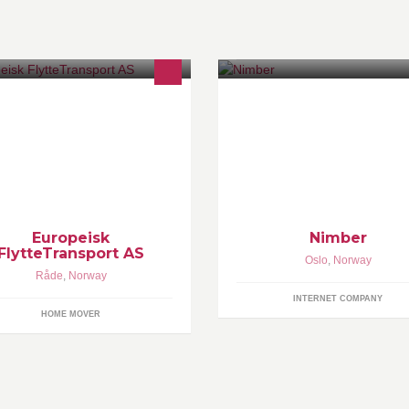
uropean RemovalTransport" will
Nimber is a community deliver
 your partner, when you deside to
service. Ship anything with s
ve your belongings, between
already going that way, anyway
andinavia and countries in
We're the community that
Europeisk
Nimber
FlytteTransport AS
Oslo
,
Norway
Råde
,
Norway
INTERNET COMPANY
HOME MOVER