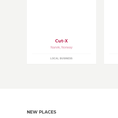
- Alt av hårpleie. - Brudefrisering /
Fi
makeup. - Extensions. - Barne klipp. -
se
Skjegg frisering. - Forming og farging
ky
av bryn/vipper. - Hodebunsmassage.
sa
sa
ve
ve
Cut-X
Narvik
,
Norway
LOCAL BUSINESS
NEW PLACES