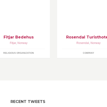
tjar bedehus ligg midt i Fitjar
Et lite, sjarmerende hotell fra 
ntrum, på andre sida av vegen frå
som ligger i den vakre kulturb
rkja.Her er det eit yrande liv med
Rosendal. Omgitt av fjord, fjell,
mlingar for alle aldrar, der me
og fossefall.
mlast om Jesus - Han som er
gen, sanninga og livet! Du er varmt
lkommen!
Fitjar Bedehus
Rosendal Turisthote
Fitjar
,
Norway
Rosendal
,
Norway
RELIGIOUS ORGANIZATION
COMPANY
RECENT TWEETS