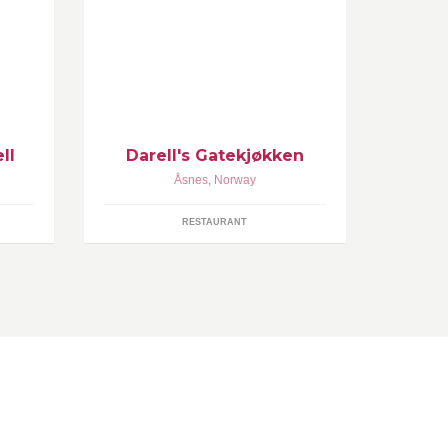
1887
Gatekjøkken, kebab, burger,
ygda
baguetter.
 fonn
ll
Darell's Gatekjøkken
Åsnes
,
Norway
RESTAURANT