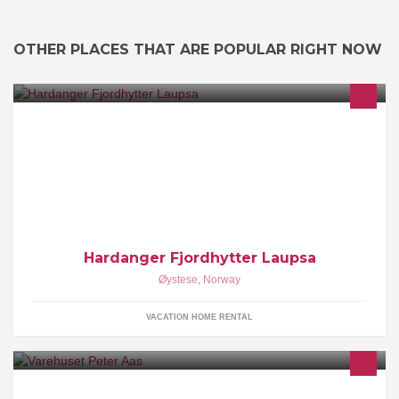
OTHER PLACES THAT ARE POPULAR RIGHT NOW
Hytter ved Hardangerfjorden, Fjord-Norge - Cabins by the
Hardangerfjord, Fjord-Norway - Hütten direkt am den
Hardangerfjord, Fjord-norwegen
Hardanger Fjordhytter Laupsa
Øystese
,
Norway
VACATION HOME RENTAL