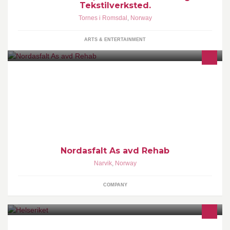
Tekstilverksted.
Tornes i Romsdal
,
Norway
ARTS & ENTERTAINMENT
Reparasjon og vedlikehold av Bruer, Kaier og det meste innen
Betong.
Nordasfalt As avd Rehab
Narvik
,
Norway
COMPANY