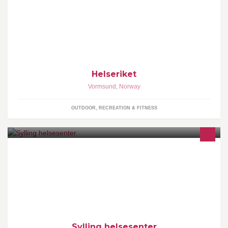
Helseriket tilbyr helseveiledning, behandling for å bedre
livskvalitet og forebygge sykdom. Akupunktur, homeopati,
ernæring. Menneske, hest, hund og katt
Helseriket
Vormsund
,
Norway
OUTDOOR, RECREATION & FITNESS
Denne siden vil fortløpende bli oppdatert med informasjon rundt
Sylling Helsesenter. Åpningstider, forskjellige helsetilbud og
annen relevant informasjon.
Sylling helsesenter