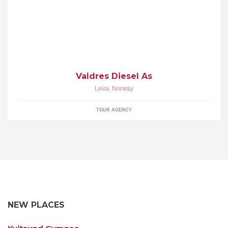
Distributør av diesel og parafin i Valdres.
Valdres Diesel As
Leira
,
Norway
TOUR AGENCY
NEW PLACES