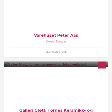
Kjøpesenter på Skreia. Vi selger dagligvarer, maling/jernvarer,
Elektronikk/Hvitevarer samt klær og sko til damer og herrer.
Varehuset Peter Aas
Skreia
,
Norway
CLOTHING STORE
I november 2010 åpnet vi vårt nye galleri på verkstedloftet -
"Galleri Gløtt". Navnet skal fortelle at her vil du få et gløtt inn i
kunsten.
Galleri Gløtt, Tornes Keramikk- og