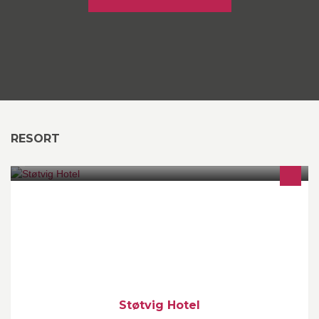
RESORT
Nye Støtvig Hotel åpnet 11. november 2013. på fotavtrykkene av
det tradisjonsrike hotellet med samme navn, helt nede ved
stranden på Larkollen.
Støtvig Hotel