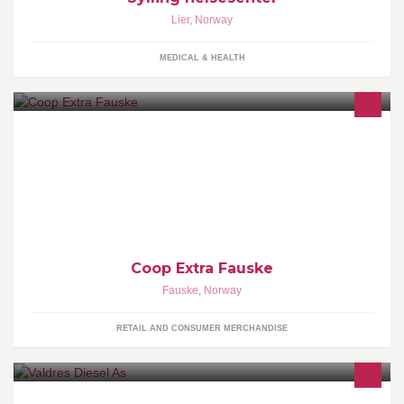
Lier
,
Norway
MEDICAL & HEALTH
Dagligvarebutikk på Handelsparken ÅPNINGS TIDER: MAN-FRE
07:00-23:00 LØR 08:00-22:00
Coop Extra Fauske
Fauske
,
Norway
RETAIL AND CONSUMER MERCHANDISE