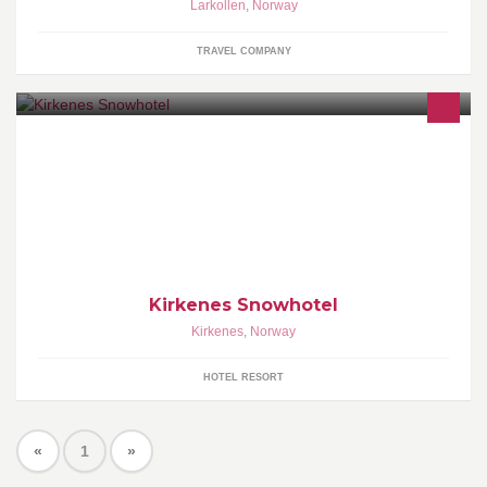
Larkollen
,
Norway
TRAVEL COMPANY
Snow is a gift from the sky. Cold, still, pure and beautiful. Welcome
to Kirkenes Snowhotel.
Kirkenes Snowhotel
Kirkenes
,
Norway
HOTEL RESORT
«
1
»