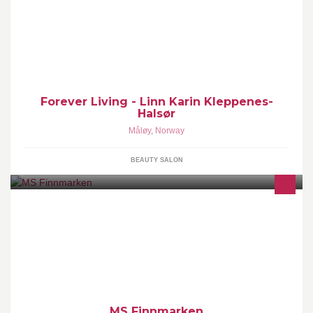
Eg selger Forever Living produkter. Produktene er basert på Aloe
Vera og vi har 90 dager fornøgd garanti Ta gjerne kontakt med
meg!
Forever Living - Linn Karin Kleppenes-
Halsør
Måløy
,
Norway
BEAUTY SALON
This is the official site of the Hurtigruten ship MS Finnmarken. One
of 11 Hurtigruten ships in service on the coast of Norway between
Bergen and Kirkenes.
MS Finnmarken