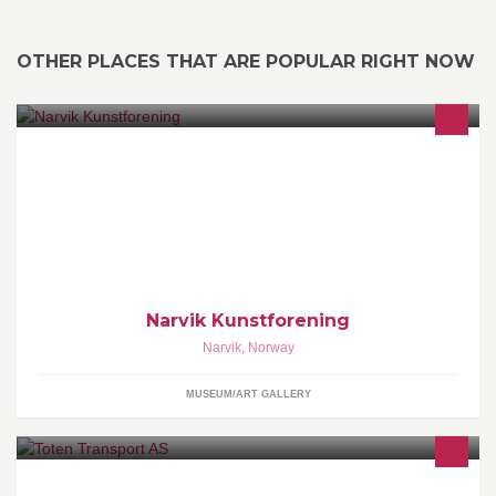
OTHER PLACES THAT ARE POPULAR RIGHT NOW
Narvik kunstforening blev stiftet 1948, den er medlem av Norske
Kunstforeningen og SKINN (Se Kunst i Nord-Norge)
Narvik Kunstforening
Narvik
,
Norway
MUSEUM/ART GALLERY