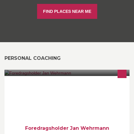
FIND PLACES NEAR ME
PERSONAL COACHING
Mål – levere innholdsrike, livlige og gode foredrag med faglig
innhold og god kvalitet
Foredragsholder Jan Wehrmann