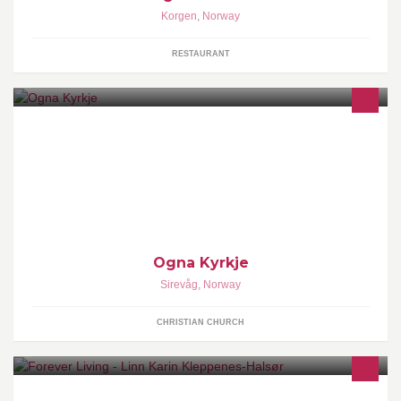
Korgen
,
Norway
RESTAURANT
Ogna kirke er en kirke konstruert i en rektangulær form, fra 1250
på Ogna i Hå kommune, Rogaland fylke. Byggverket er i stein og
har 300 plasser.
Ogna Kyrkje
Sirevåg
,
Norway
CHRISTIAN CHURCH