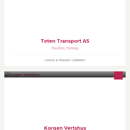
- Mer enn forventet
Toten Transport AS
Raufoss
,
Norway
CARGO & FREIGHT COMPANY
Korgen Vertshus, ligger i sentrum av Korgen ved E6. Vi tilbyr mat
av beste kvalitet der vi legger vekt på gode råvarer og god
service. Vi har også 8 D-Rom for de som trenger overnatting. Alle
rettigheter
Korgen Vertshus