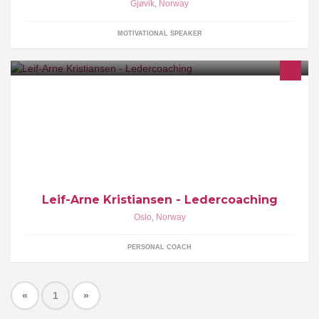
Gjøvik
,
Norway
MOTIVATIONAL SPEAKER
Jeg jobber med ledere som ønsker å bli bedre til å takle daglige
utfordringer de møter i sin ledergjerning.
Leif-Arne Kristiansen - Ledercoaching
Oslo
,
Norway
PERSONAL COACH
«
1
»