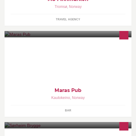
Tromsø
,
Norway
TRAVEL AGENCY
Lokal pub plassert midt i sentrum av Kautokeino. Her serveres det
både nydelig pizza og live-musikk.
Maras Pub
Kautokeino
,
Norway
BAR