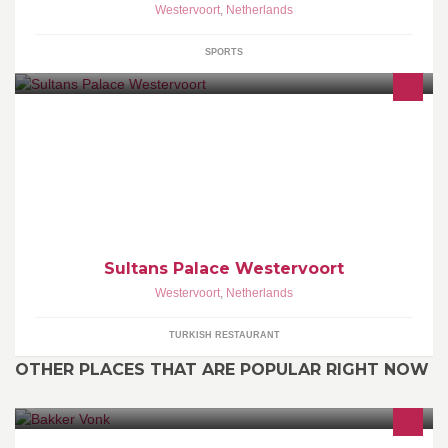
Westervoort
,
Netherlands
SPORTS
Sultan's Palace is een Turks- Mediterraans restaurant waar u
lekker kunt dineren met uw familie, vrienden of kennissen. Ook
kunt u hier terecht om lekker wat te gaan drinken en genieten van
onze waterpijp met verschillende smaakjes.
Sultans Palace Westervoort
Westervoort
,
Netherlands
TURKISH RESTAURANT
OTHER PLACES THAT ARE POPULAR RIGHT NOW