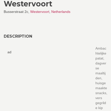
Westervoort
Busserstraat 2c,
Westervoort
,
Netherlands
DESCRIPTION
Ambac
ad
htelijke
patat,
dagver
se
maaltij
den,
huisge
maakte
snacks,
vers
gegrild
e kip