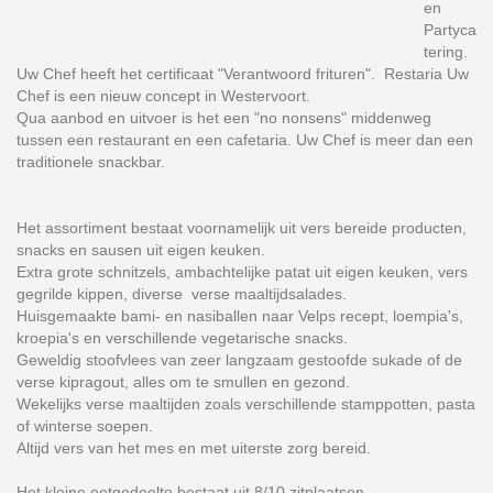
en
Partyca
tering.
Uw Chef heeft het certificaat "Verantwoord frituren". Restaria Uw
Chef is een nieuw concept in Westervoort.
Qua aanbod en uitvoer is het een "no nonsens" middenweg
tussen een restaurant en een cafetaria. Uw Chef is meer dan een
traditionele snackbar.
Het assortiment bestaat voornamelijk uit vers bereide producten,
snacks en sausen uit eigen keuken.
Extra grote schnitzels, ambachtelijke patat uit eigen keuken, vers
gegrilde kippen, diverse verse maaltijdsalades.
Huisgemaakte bami- en nasiballen naar Velps recept, loempia's,
kroepia's en verschillende vegetarische snacks.
Geweldig stoofvlees van zeer langzaam gestoofde sukade of de
verse kipragout, alles om te smullen en gezond.
Wekelijks verse maaltijden zoals verschillende stamppotten, pasta
of winterse soepen.
Altijd vers van het mes en met uiterste zorg bereid.
Het kleine eetgedeelte bestaat uit 8/10 zitplaatsen.