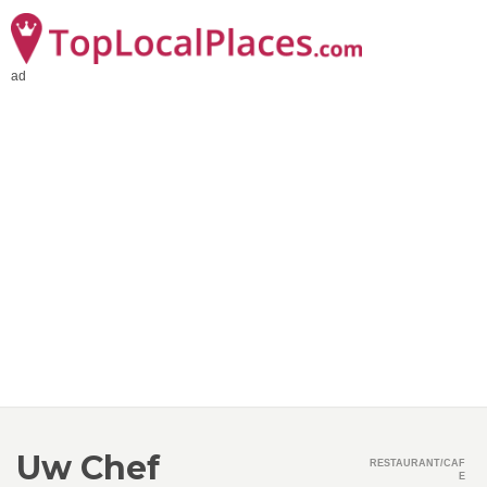
ad
Uw Chef
RESTAURANT/CAF
E