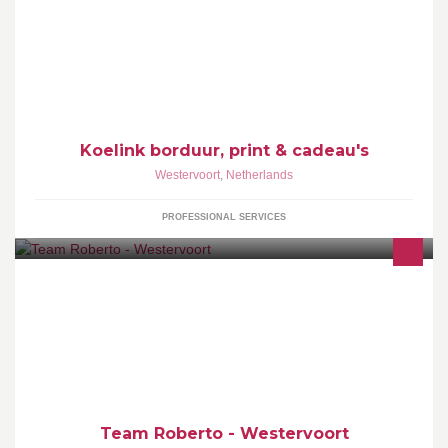
Originele kado's, borduren en bedrukken van textiel, creatieve
workshops en graveren van o.a. sleutelhangers.
Koelink borduur, print & cadeau's
Westervoort
,
Netherlands
PROFESSIONAL SERVICES
Fitness - Kickboksen -Body en Mind. Groepslessen of individueel.
Alle leeftijdsgroepen. Laagdrempelig.
Team Roberto - Westervoort