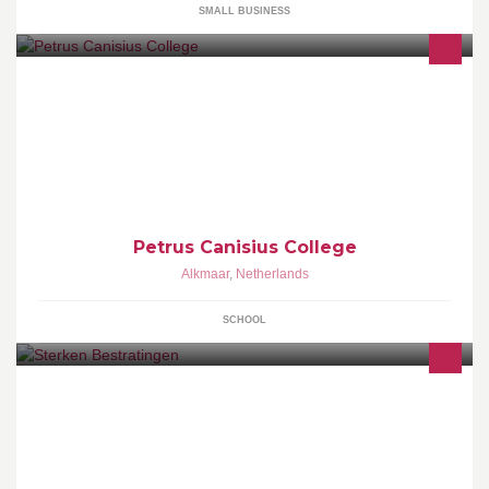
SMALL BUSINESS
Deze facebook pagina gaat over activiteiten van de afdeling Mens
en Dienstverlenen van het PCC Oosterhout
Petrus Canisius College
Alkmaar
,
Netherlands
SCHOOL
Voor al u bestratingen, sierbestrating, herbestrating maar ook voor
het leveren van zand en grind.