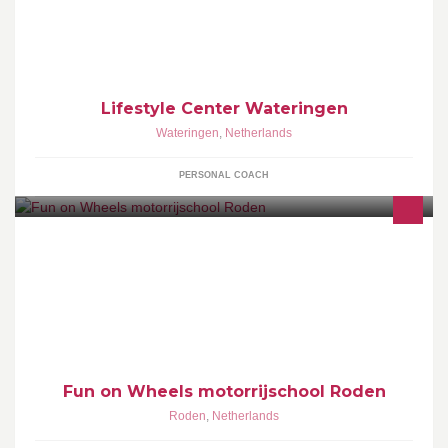
Lifestyle Center Wateringen; Persoonlijk voedingsadvies,
Welzijnsevaluaties, Fitchecks, Sport & Voeding,
Beautyworkshops, Proeverij
Lifestyle Center Wateringen
Wateringen
,
Netherlands
PERSONAL COACH
Fun on Wheels is de enige motorrijschool van Roden en
omstreken. Gediplomeerd KNMV instructeur. Voor meer informatie
kijk op www.funonwheels.eu
Fun on Wheels motorrijschool Roden
Roden
,
Netherlands