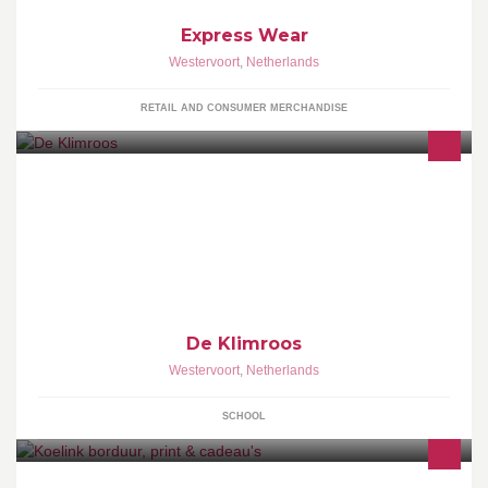
Express Wear
Westervoort
,
Netherlands
RETAIL AND CONSUMER MERCHANDISE
Een lerende school voor iedereen! www.devonkvanwestervoort.nl
De Klimroos
Westervoort
,
Netherlands
SCHOOL