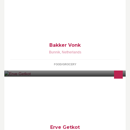
Ambachtelijke bakkerij. Gespecialiseerd in smaak,
enr/lactose/kippeeiwitvrij broodassortiment. We leveren ook aan
kantoren, horeca en instellingen.
Bakker Vonk
Bunnik
,
Netherlands
FOOD/GROCERY
De luxe en sfeervolle vakantiewoningen van Erve Getkot
bevinden zich in het buurtschap Nutter, vlakbij het kunst en
cultuurstadje Ootmarsum.
Erve Getkot