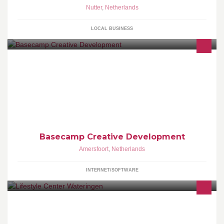
Nutter
,
Netherlands
LOCAL BUSINESS
Basecamp ontwikkelt concepten op het snijvlak van creativiteit en
technologie. Van actiewebsite tot online dashboard, van mobile
tot social.
Basecamp Creative Development
Amersfoort
,
Netherlands
INTERNET/SOFTWARE