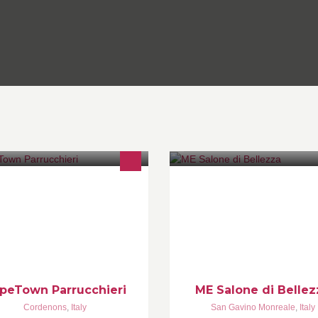
I cambi di look sono come le o
d'arte: si cominciano con una t
vuota.
peTown Parrucchieri
ME Salone di Bellez
Cordenons
,
Italy
San Gavino Monreale
,
Italy