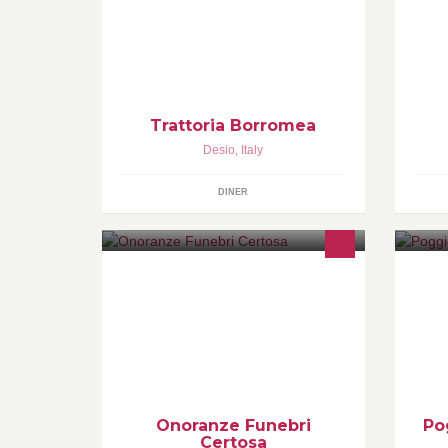
La Borromea è una trattoria situata in
Ri
via Arienti 9 a Desio. Cucina rustica e
Gi
tipica brianzola.
(B
Trattoria Borromea
Desio
,
Italy
DINER
Impresa onoranze funebri 24 ore su
Un
24 ore
ca
im
Mo
Onoranze Funebri
Po
Certosa