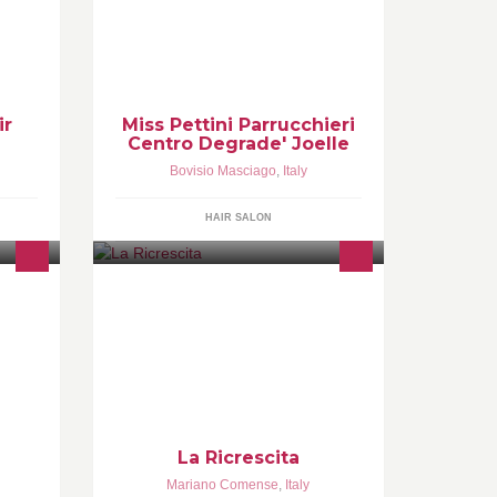
ir
Miss Pettini Parrucchieri
Centro Degrade' Joelle
Bovisio Masciago
,
Italy
HAIR SALON
etico
Servizi di parrucchiere
Uomo&Donna,acconciature
sposa,ossigenoterapia cuoio
capelluto e viso,consulenza gratuita
per anomalie cutanee con
microvisore
La Ricrescita
Mariano Comense
,
Italy