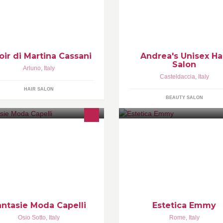
oir di Martina Cassani
Andrea's Unisex Ha
Salon
Arluno
,
Italy
Casteldaccia
,
Italy
HAIR SALON
BEAUTY SALON
NTASIE modacapelli nasce in quel
Estetica Emmy è un Centro Est
 Osio Sotto (BG) nel 1990
specializzato nella cura della
ll'unione di due stilisti MILENA e
persona.
LVIO, e successivamente
pliando la professionalità,
antasie Moda Capelli
Estetica Emmy
Osio Sotto
,
Italy
Rome
,
Italy