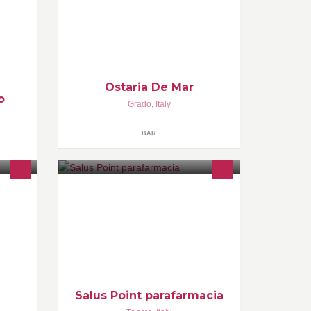
Ostaria De Mar | Cibo - Vino -
ti i
Caffetteria
one
Ostaria De Mar
o
Grado
,
Italy
BAR
Parafarmacia SalusPoint Trieste
Dietetici, Integratori, alimenti per
celiaci (convenzione SSN),Cosmetici
,OTC, Sop Tutto per la salute!!!
Salus Point parafarmacia