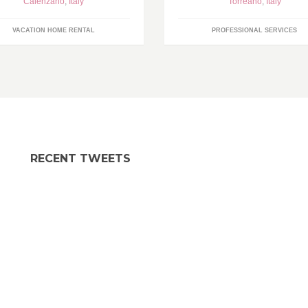
Calenzano
,
Italy
Torreano
,
Italy
VACATION HOME RENTAL
PROFESSIONAL SERVICES
RECENT TWEETS