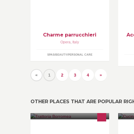
me
Charme parrucchieri
Ac
Opera
,
Italy
SPAS/BEAUTY/PERSONAL CARE
«
1
2
3
4
»
OTHER PLACES THAT ARE POPULAR RI