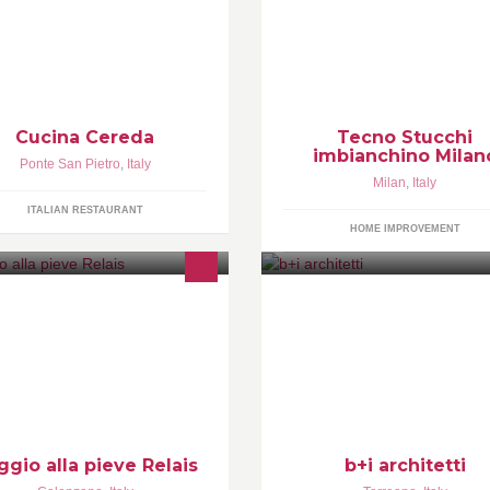
storante Cucina Cereda, di
La Tecno Stucchi si occupa di tut
useppe Cereda. Ponte San Pietro
servizi riguardanti la decorazi
G)
d'interni ed esterni. Stucco
veneziano, tinteggiatura, ecc
Cucina Cereda
Tecno Stucchi
imbianchino Milan
Ponte San Pietro
,
Italy
Milan
,
Italy
ITALIAN RESTAURANT
HOME IMPROVEMENT
 piccolo gioiello artistico di
Servizi di progettazione
mpagna a soli 10 km da Firenze
architettonica, interior design,
merso nel parco Naturale di Monte
urbanistica.
rello
ggio alla pieve Relais
b+i architetti