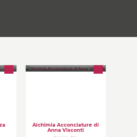
pere
Alchimia Acconciature è un salotto di
ela
bellezza. Tutto è scelto e dedicato a
te. Trattamenti olistici, hennè e molto
altro
za
Alchimia Acconciature di
Anna Visconti