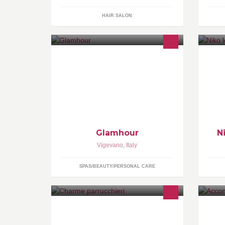
HAIR SALON
GlamHour Urban Style & Hair Spa è
un salone di stile dove le sapienti
mani degli artisti del look creano la
vostra immagine.
Glamhour
N
Vigevano
,
Italy
SPAS/BEAUTY/PERSONAL CARE
parrucchiere
Or
Sa