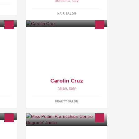
Soresina
,
Italy
HAIR SALON
genze
Parrucchiere/Truccatori
.
Carolin Cruz
Milan
,
Italy
BEAUTY SALON
li.