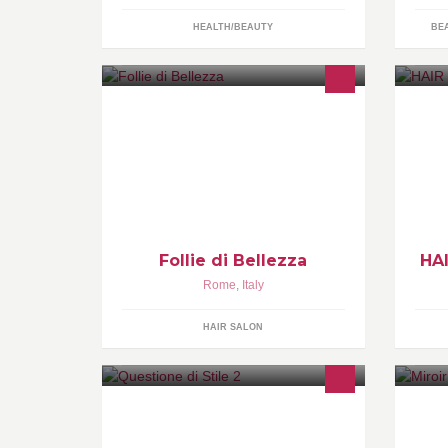
HEALTH/BEAUTY
BE
Follie di Bellezza, parrucchiere e
ch
centro estetico.
ch
è 
ma
art
Follie di Bellezza
HAI
Rome
,
Italy
HAIR SALON
Da sempre professionisti nel creare
Ne
forme e volumi adatti a ogni tipo di
al
esigenza, personalizzando ogni tipo