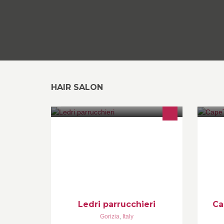
HAIR SALON
Ledri parrucchieri
Ca
Gorizia
,
Italy