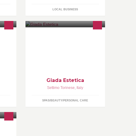
LOCAL BUSINESS
abiago
Giada Estetica professionisti per il
!!
tuo benessere
Giada Estetica
Settimo Torinese
,
Italy
SPAS/BEAUTY/PERSONAL CARE
alta