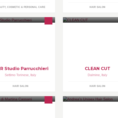
AUTY, COSMETIC & PERSONAL CARE
HAIR SALON
i lavora con le mani è un operaio.
Il desiderio di far fronte ad esi
i lavora con le mani e con la testa
sempre piu'crescenti alimenta
un artigiano. chi lavora con le
l'entusiasmo e l'amore per la
ni, la testa ed il cuore è un
professione, stilista del capello
ista!!!!
R Studio Parrucchieri
CLEAN CUT
Settimo Torinese
,
Italy
Dalmine
,
Italy
HAIR SALON
HAIR SALON
gozio di parrucchiera .. Prodotti di
Cura e benessere dei tuoi capel
to livello e tanta professionalità