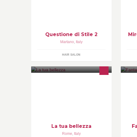
di vostra richiesta dall' uomo alla
donna
Questione di Stile 2
Mir
Martano
,
Italy
HAIR SALON
Sarete very fashion
FA
di
da
SI
am
La tua bellezza
F
Rome
,
Italy