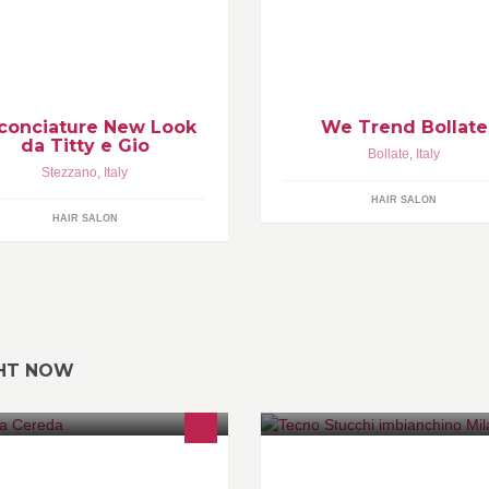
rcoledì fino alle 22:30!
conciature New Look
We Trend Bollate
da Titty e Gio
Bollate
,
Italy
Stezzano
,
Italy
HAIR SALON
HAIR SALON
GHT NOW