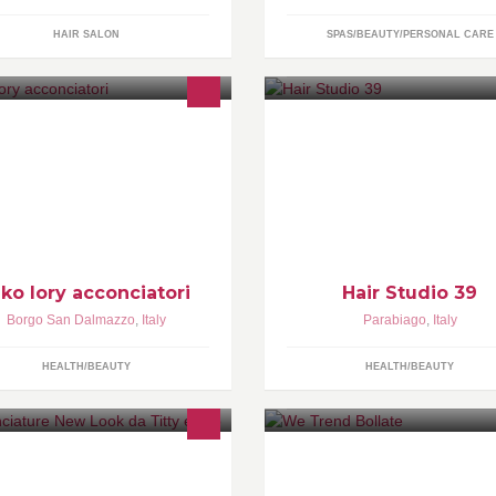
HAIR SALON
SPAS/BEAUTY/PERSONAL CARE
Negozio di parrucchiera a Par
, ottimo rapporto qualità-prezzo
iko lory acconciatori
Hair Studio 39
Borgo San Dalmazzo
,
Italy
Parabiago
,
Italy
HEALTH/BEAUTY
HEALTH/BEAUTY
ario continuato da Martedì a
WE TREND PARRUCCHIERI es
bato, dalle 09.00 alle 20.00. Tutti i
la tua bellezza naturale