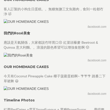
客人訂製的小狗生日蛋糕。。無糖無鹽三文魚雞肉，食到一粒都冇
浄 🤣
facebook.com
我們的Rosé美食
應該是天氣關係，大家都說冇咩胃口😣 紅菜頭藜麥 Beetroot &
Quinoa 意大利麵。。浪漫的顏色希望可以增強食慾啊 🤠
facebook.com
OUR HOMEMADE CAKES
今天有Coconut Pineapple Cake 椰子菠蘿蛋糕啊~ 🌴🌴🌴 跳番二下
草裙舞 😃
facebook.com
Timeline Photos
紅棗RedDates +雪耳SnowFungus + 黑糖BrownSugar 。。覺得整