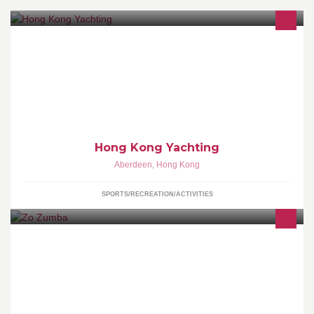
Hong Kong Yachting own the most sought-after yachts, cruisers
and junks in Hong Kong.
Hong Kong Yachting
Aberdeen
,
Hong Kong
SPORTS/RECREATION/ACTIVITIES
Zumba classes based in Discovery Bay, Hong Kong. All ages and
abilities are welcomed, no experience is necessary. Ditch the
Workout; Join The Party