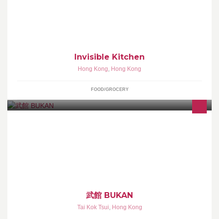
Your Gourmet Little Helpers - effortless chef-made eating
Invisible Kitchen
Hong Kong
,
Hong Kong
FOOD/GROCERY
深夜食堂般的武館 專門晚市廚師發辦 所有食材均由日本即日新鮮空
運到店內 歡迎致電/WhatsApp 53289669 查詢及訂座! We now
accept dinner "Omakase" reservations. Call us for more info! IG:
bukanryori
武館 BUKAN
Tai Kok Tsui
,
Hong Kong