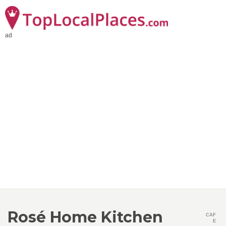
ad
Rosé Home Kitchen
CAF
E