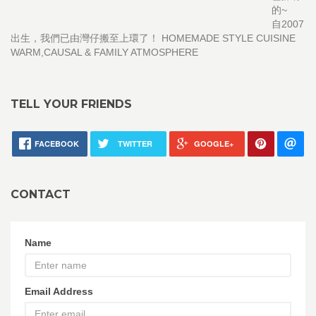
的~
自2007
出生，我們已由灣仔搬至上環了！ HOMEMADE STYLE CUISINE
WARM,CAUSAL & FAMILY ATMOSPHERE
TELL YOUR FRIENDS
FACEBOOK
TWITTER
GOOGLE+
CONTACT
Name
Email Address