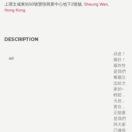
上環文咸東街50號寶恆商業中心地下2號舖,
Sheung Wan
,
Hong Kong
DESCRIPTION
頑皮！
ad
瘋狂！
爆炸性
是我們
餐廳立
志給大
家的~
輕鬆，
天然，
實在，
正能量
是我們
與大家
已擁有