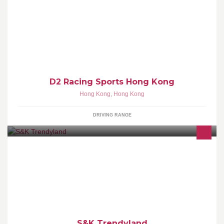
本公司設有專業汽車維修、汽車保險買賣、 更換偈油保養、政府驗
車服務、中古零件及二手車買賣
D2 Racing Sports Hong Kong
Hong Kong
,
Hong Kong
DRIVING RANGE
搜羅世界各地奇趣潮流產品，為平凡的日子帶來一點新意 緊貼潮流
走勢，將你所想的，送到你的府上。
S&K Trendyland