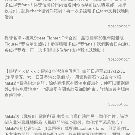
多位得獎fans！得獎信將於日內發送到你地早前提供嘅電郵！如果
收唔到，記得check埋雜件箱喎！再一次多謝咁多位fans支持我地既
活動！
facebook.com
得獎名單 - 挑戰Street Fighter打卡合照 赢取極罕30週年限量版
Figure得獎名單出爐啦！恭喜晒咁多位得獎fans！我們將會日內通知
各位得獎者。再一次多謝咁多位fans支持我地既活動！
facebook.com
【銀聯卡 x Mikiki：額外1小時泊車優惠】 由即日起至2017/12/31
(逢星期五、六、日及香港公眾假期)，用銀聯鑽石卡或白金卡喺
Mikiki消費滿指定金額，除咗商場原有嘅泊車優惠外，仲可以賺到額
外1小時免費泊車*！ *優惠受有關條款及細則約束，詳情請參考場內
宣傳刊物。
facebook.com
Mikiki送《戰狼II》電影戲票 由吳京自導自演的另一動作強片，講述
闖入非洲戰亂地區為 人民戰鬥的孤身戰伇。動作場面幕幕驚心！
Mikiki特別預留15套（1套兩張）戲票俾facebook fans，只要跟住以
下方法答問題，寫得最好既15位，就有機會得到戲票啦： 問題： 假