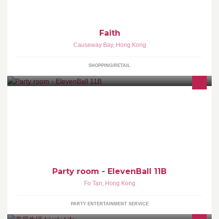
Faith
Causeway Bay
,
Hong Kong
SHOPPING/RETAIL
嚟沙田有咩好搞 踩單車踩到厭？行商場又多人又迫？ 不如上黎
ElevenBall開Party啦！ 全新沙田好去處！ 成班朋友上黎玩一大餐，
仲有獨一無二既波波池！ 令你重拾童年樂趣！
Party room - ElevenBall 11B
Fo Tan
,
Hong Kong
PARTY ENTERTAINMENT SERVICE