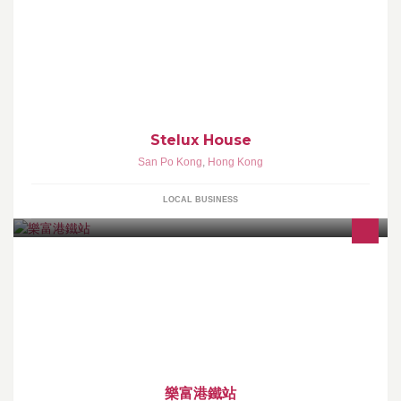
Stelux House
San Po Kong
,
Hong Kong
LOCAL BUSINESS
樂富港鐵站