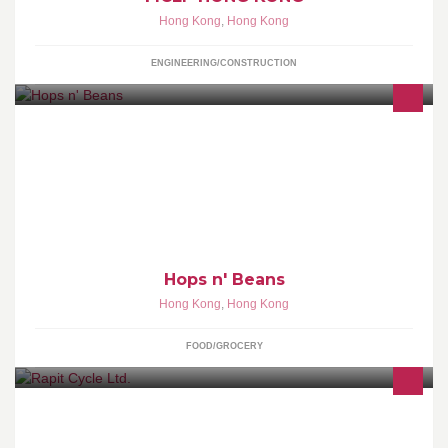
Hong Kong
,
Hong Kong
ENGINEERING/CONSTRUCTION
Hops n’ Beans is about inspiring your style of life each day in the
simplest way! Our online store is ready now!
Hops n' Beans
Hong Kong
,
Hong Kong
FOOD/GROCERY