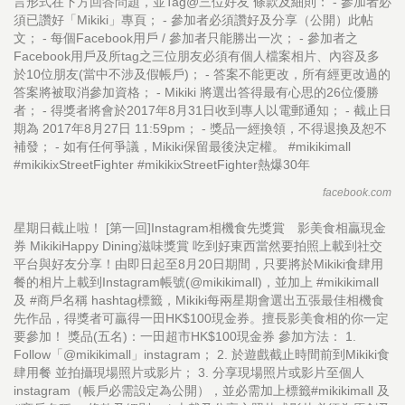
言形式在下方回答問題，並Tag@三位好友 條款及細則： - 參加者必
須已讚好「Mikiki」專頁； - 參加者必須讚好及分享（公開）此帖
文； - 每個Facebook用戶 / 參加者只能勝出一次； - 參加者之
Facebook用戶及所tag之三位朋友必須有個人檔案相片、內容及多
於10位朋友(當中不涉及假帳戶)； - 答案不能更改，所有經更改過的
答案將被取消參加資格； - Mikiki 將選出答得最有心思的26位優勝
者； - 得獎者將會於2017年8月31日收到專人以電郵通知； - 截止日
期為 2017年8月27日 11:59pm； - 獎品一經換領，不得退換及恕不
補發； - 如有任何爭議，Mikiki保留最後決定權。 #mikikimall
#mikikixStreetFighter #mikikixStreetFighter熱爆30年
facebook.com
星期日截止啦！ [第一回]Instagram相機食先獎賞 影美食相贏現金
券 MikikiHappy Dining滋味獎賞 吃到好東西當然要拍照上載到社交
平台與好友分享！由即日起至8月20日期間，只要將於Mikiki食肆用
餐的相片上載到Instagram帳號(@mikikimall)，並加上 #mikikimall
及 #商戶名稱 hashtag標籤，Mikiki每兩星期會選出五張最佳相機食
先作品，得獎者可贏得一田HK$100現金券。擅長影美食相的你一定
要參加！ 獎品(五名)：一田超市HK$100現金券 參加方法： 1.
Follow「@mikikimall」instagram； 2. 於遊戲截止時間前到Mikiki食
肆用餐 並拍攝現場照片或影片； 3. 分享現場照片或影片至個人
instagram（帳戶必需設定為公開），並必需加上標籤#mikikimall 及