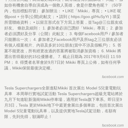
如你有機會自導自演成為一個救人英雄，會是什麼角色呢？ （50字
內，包括標點符號） 參加辦法： • LIKE「Mikiki」專頁； • LIKE 呢
個post + 分享(公開)此帖文； • 請到 ( https://goo.gl/HuSyYt ) 填妥
所需聯絡資料； • 以留言形式在下方寫上答案，並Tag@三位親友或
好友。 條款及細則： 1. 參加者必須已讚好「Mikiki」專頁； 2. 參加
者必須讚好及分享（公開）此帖文； 3. 每個Facebook用戶 / 參加者
只能勝出一次； 4. 參加者之Facebook用戶及所tag之三位朋友必須
有個人檔案相片、內容及多於10位朋友(當中不涉及假帳戶)； 5. 答
案不能更改，所有經更改過的答案將被取消參加資格； 6. Mikiki 將
選出答得最好的15位優勝者。 7. 截止日期為 2017年9月6日 11:59
PM； 8. 得獎者名單會於9月7日於 Mikiki 專頁上公佈，如有任何爭
議，Mikiki保留最後決定權。
facebook.com
Tesla Superchargers全新進駐Mikiki 首次展出 Model S兒童電動玩
具車 本周舉行實地試駕活動 Tesla Superchargers超級充電站將於
九月下旬進駐新蒲崗Mikiki停車場，適用於Tesla旗下車系。即日至9
月3日，Tesla 更於Mikiki地下中庭更會展出多個車款，包括首次展出
Model S兒童電動玩具車，以及提供實地Tesla試駕活動，名額有
限，先到先得，額滿即止！
facebook.com