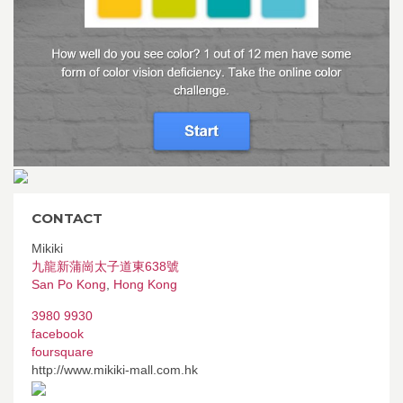
CONTACT
Mikiki
九龍新蒲崗太子道東638號
San Po Kong
,
Hong Kong
3980 9930
facebook
foursquare
http://www.mikiki-mall.com.hk