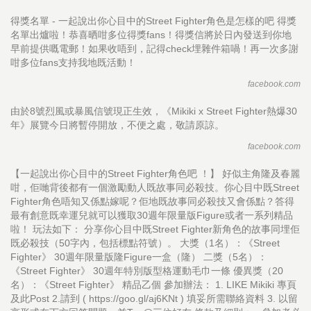
得獎名單 - 一起說出你心目中的Street Fighter角色是怎樣的吧 得獎
名單出爐啦！恭喜晒咁多位得獎fans！得獎信將於日內發送到你地
早前提供嘅電郵！如果收唔到，記得check埋雜件箱喎！再一次多謝
咁多位fans支持我地既活動！
facebook.com
由於8號烈風或暴風信號現正生效，《Mikiki x Street Fighter熱爆30
年》展覽今日將暫停開放，不便之處，敬請原諒。
facebook.com
【一起說出你心目中的Street Fighter角色吧 ！】 好似主角隆及春麗
咁，佢哋背後都有一個激勵動人既故事同必殺技。你心目中既Street
Fighter角色唔知又係點嫁呢？佢地既故事同必殺技又會係點？答得
最有創意既幸運兒就可以獲取30週年限量版Figure或者一系列精品
啦！ 玩法如下： 分享你心目中既Street Fighter新角色的故事同埋佢
既必殺技（50字內，包括標點符號）。 大獎（1名）：《Street
Fighter》 30週年限量版隆Figure一盒（隆） 二獎（5名）：
《Street Fighter》 30週年特別版型格運動毛巾一條 優異獎（20
名）：《Street Fighter》 精品乙個 參加辦法： 1. LIKE Mikiki 專頁
及此Post 2.請到 ( https://goo.gl/aj6KNt ) 填妥所需聯絡資料 3. 以留