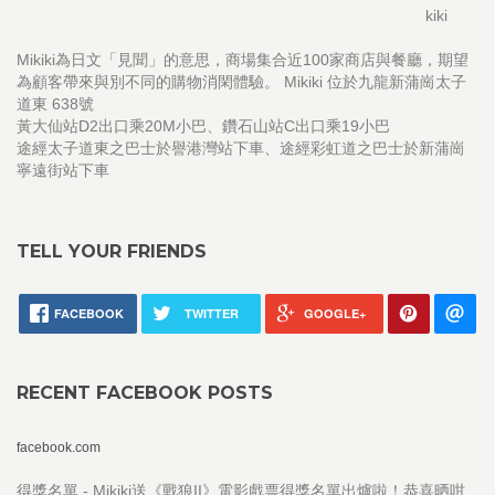
kiki
Mikiki為日文「見聞」的意思，商場集合近100家商店與餐廳，期望
為顧客帶來與別不同的購物消閑體驗。 Mikiki 位於九龍新蒲崗太子
道東 638號
黃大仙站D2出口乘20M小巴、鑽石山站C出口乘19小巴
途經太子道東之巴士於譽港灣站下車、途經彩虹道之巴士於新蒲崗
寧遠街站下車
TELL YOUR FRIENDS
FACEBOOK
TWITTER
GOOGLE+
RECENT FACEBOOK POSTS
facebook.com
得獎名單 - Mikiki送《戰狼II》電影戲票得獎名單出爐啦！恭喜晒咁