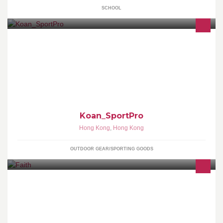
SCHOOL
本店於2014年11月28日正式開業，並設有IG : Koan_sportpro ! 歡
迎Follow:) 本專頁出售可減輕傷患痛楚或防止惡化的運動膠布，有防
水波紋彈性膠布，預切Y型膠布及防水硬性膠布
Koan_SportPro
Hong Kong
,
Hong Kong
OUTDOOR GEAR/SPORTING GOODS
產品:韓國潮流服飾 銅鑼灣軒尼詩道505號電業城SOLO 905號舖
https://www.facebook.com/Ffaithfaith Instagram:Ffaith_faith
Wechat:F64476140 Whats app:6447 6140