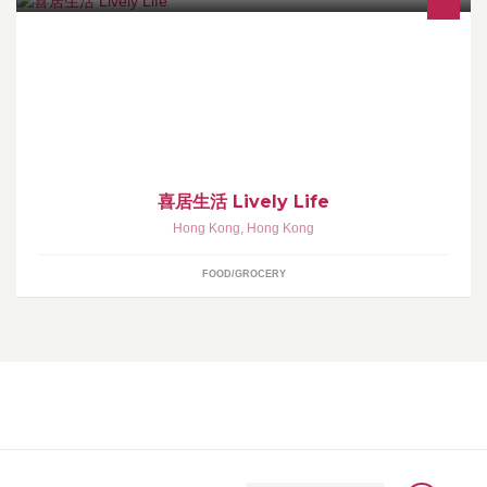
喜居生活是一個社區經濟的互動平台 Lively Life is a community
economic interactive platform
喜居生活 Lively Life
Hong Kong
,
Hong Kong
FOOD/GROCERY