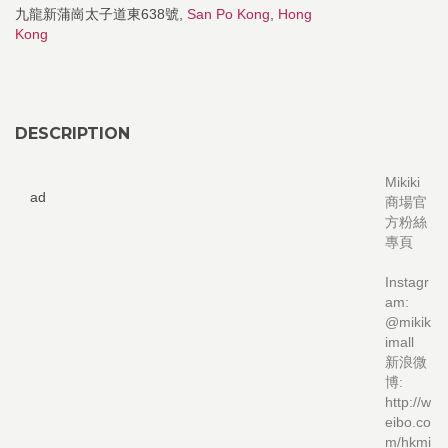
九龍新蒲崗太子道東638號,
San Po Kong
,
Hong
Kong
DESCRIPTION
Mikiki
ad
商場官
方粉絲
專頁
Instagr
am:
@mikik
imall
新浪微
博:
http://w
eibo.co
m/hkmi