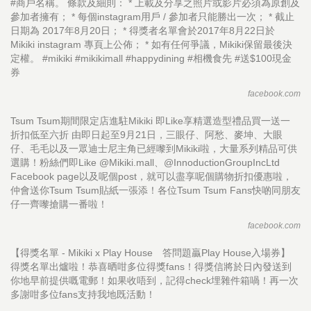
#商戶名稱。 條款及細則： * 上載及分享之照片或影片必須為原創及
參加者擁有； * 每個instagram用戶 / 參加者只能勝出一次； * 截止
日期為 2017年8月20日； * 得獎者名單會於2017年8月22日於
Mikiki instagram 專頁上公佈； * 如有任何爭議，Mikiki保留最後決
定權。 #mikiki #mikikimall #happydining #相機食先 #送$100現金
券
facebook.com
Tsum Tsum期間限定店進駐Mikiki 即Like享精選造型禮品買一送一
折扣低至六折 由即日起至9月21日，三眼仔、阿愁、麥坤、大眼
仔、毛毛以及一眾迪士尼主角已經嚟到Mikiki啦，大量系列精品可供
選購！粉絲們即Like @Mikiki.mall、@InnoductionGroupIncLtd
Facebook page以及呢個post，就可以盡享呢個購物折扣優惠啦，
仲會送你Tsum Tsum貼紙一張添！各位Tsum Tsum Fans快啲同朋友
仔一齊嚟搶購一番啦！
facebook.com
【得獎名單 - Mikiki x Play House 答問題贏Play House入場券】
得獎名單出爐啦！恭喜晒咁多位得獎fans！得獎信將於日內發送到
你地早前提供嘅電郵！如果收唔到，記得check埋雜件箱喎！再一次
多謝咁多位fans支持我地既活動！