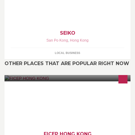
SEIKO
San Po Kong
,
Hong Kong
LOCAL BUSINESS
OTHER PLACES THAT ARE POPULAR RIGHT NOW
CNC Machines and Systems for the Steel Fabrication and Forging
Industry
FICEP HONG KONG