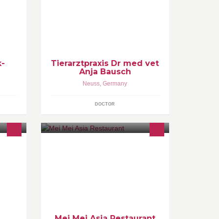
k-
Tierarztpraxis Dr med vet
Anja Bausch
Neuss
,
Germany
DOCTOR
nsion
Im Rheinparkcenter Neuss gelegen,
on
bieten wir Ihnen leckere Gerichte zu
fairen Preisen. Öffnungszeiten Mo.-
Sa. 10:00-20:00
Mei Mei Asia Restaurant