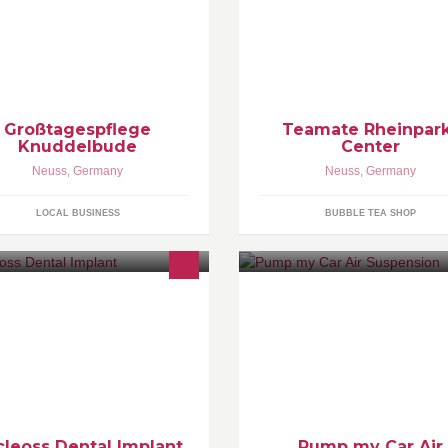
Großtagespflege
Teamate Rheinpar
Knuddelbude
Center
Neuss
,
Germany
Neuss
,
Germany
LOCAL BUSINESS
BUBBLE TEA SHOP
 NucleOSS, we embrace a well-
Pump my Car - Your Air Suspe
alified, confidential and customer-
Specialist Quality air suspensi
iented production with a visible,
parts for your car!
hical and principled management.
leoss Dental Implant
Pump my Car Air