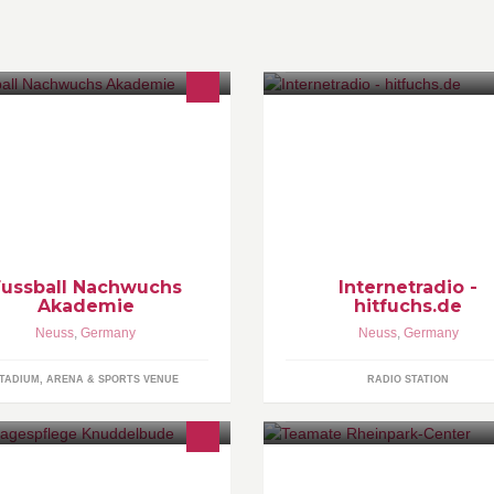
Das Internetradio hitfuchs.de sp
24 Stunden die besten Songs 
den 80ern, 90ern und den Hits
Heute.
Fussball Nachwuchs
Internetradio -
Akademie
hitfuchs.de
Neuss
,
Germany
Neuss
,
Germany
TADIUM, ARENA & SPORTS VENUE
RADIO STATION
The Real Taste