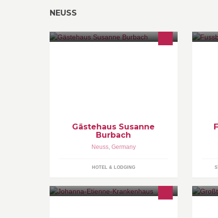
NEUSS
Im Gästehaus Susanne Burbach
übernachten Sie mit bis zu 7
Personen ab 25€p.P. am Ortsrand
der Stadt Neuss. Gepflegte Zimmer
gehören für uns zum guten Ton.
Gästehaus Susanne
Burbach
Neuss
,
Germany
HOTEL & LODGING
S
Das Johanna-Etienne-Krankenhaus
gehört zu den modernsten