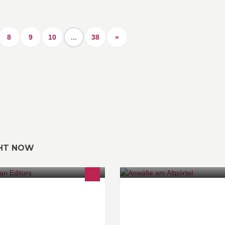
8
9
10
...
38
»
GHT NOW
ktorat und Korrektur deutscher
Rechtsanwälte Schultz - Rillig -
xte Schreibberatung
Zettler