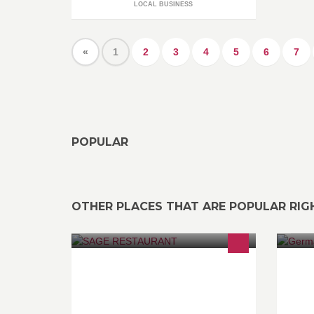
LOCAL BUSINESS
«
1
2
3
4
5
6
7
POPULAR
OTHER PLACES THAT ARE POPULAR RI
SAGE Restaurant & BEACH am Ufer
Le
der Spree in Berlin-Kreuzberg. Wir
Te