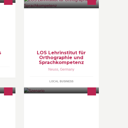
 Dem
Der LOS-Verbund ist in ganz
Deutschland und Österreich
verbreitet und fördert viele Tausend
lese- und rechtschreibschwache
Kinder, Jugendliche und junge
Erwachsene pro Jahr.
s
LOS Lehrinstitut für
Orthographie und
Sprachkompetenz
Neuss
,
Germany
LOCAL BUSINESS
Szenario Art - Design - Interieur