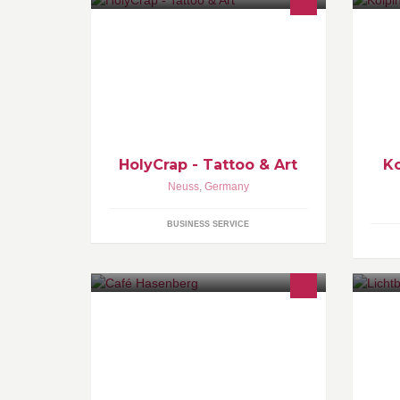
Hier findet Ihr aktuelle Fotos und
Wi
Infos zum HolyCrap- Tattoo Atelier.
An
Er
La
Wi
HolyCrap - Tattoo & Art
K
Neuss
,
Germany
BUSINESS SERVICE
Di
ei
Li
Dr
in