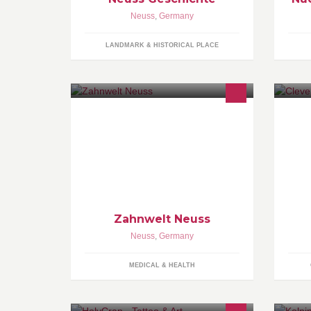
Neuss
,
Germany
LANDMARK & HISTORICAL PLACE
In unserer Zahnarztpraxis am Büchel
cl
12-14 in Neuss bieten wir Ihnen das
Fi
gesamte Spektrum der modernen
Eg
Zahnmedizin an.
ma
Le
Zahnwelt Neuss
Neuss
,
Germany
MEDICAL & HEALTH