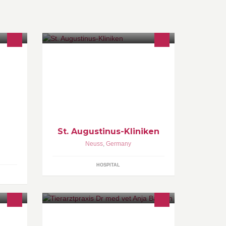
ielt
Krankenhäusern, Kliniken,
aus
Psychiatrien und Einrichtungen für
 von
Senioren und Menschen mit
Behinderung an über 70 Standorten
bilden die Unternehmensgruppe.
St. Augustinus-Kliniken
Neuss
,
Germany
HOSPITAL