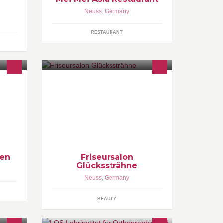
Neuss
,
Germany
RESTAURANT
mit
Vereinbart gerne einen Termin bei
e,
mir! Ihr seid herzlich willkommen!
hen
Friseursalon
Glückssträhne
Neuss
,
Germany
BEAUTY