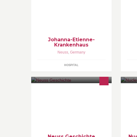
Krankenhäusern der Region. Hier
steht der Patient stets im Mittelpunkt
und bestimmt die tägliche Arbeit aller
Mitarbeiter.
Johanna-Etienne-
Krankenhaus
Neuss
,
Germany
HOSPITAL
As
qu
or
et
Neuss Geschichte
Nuc