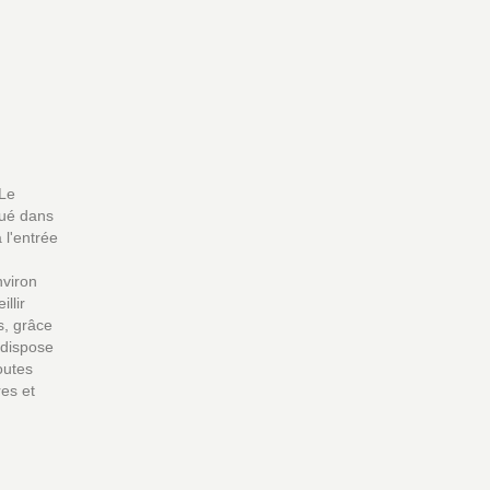
 Le
tué dans
 l'entrée
nviron
llir
s, grâce
 dispose
outes
es et