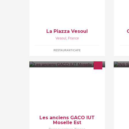
Toute l'Italie près de chez vous
Au
Ristorante Pizzeria Pizza à emporter
Nî
Ouvert du Mardi midi au Dimanche
da
Soir (Fermé le dimanche midi)
cœ
ré
si
La Piazza Vesoul
Vesoul
,
France
RESTAURANT/CAFE
Ve
Anciens GACO ! Faites nous savoir
bo
ce que vous devenez ! Rejoignez la
de
communauté GACO Sarreguemines !
Participez à nos événements !
Rencontrez nos étudiants
Les anciens GACO IUT
Moselle Est