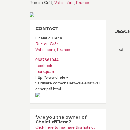
Rue du Crêt,
Val-d'Isère
,
France
CONTACT
DESCR
Chalet d'Elena
Rue du Crêt
Val-d'Isère
,
France
ad
0687861044
facebook
foursquare
http://www.chalet-
valdisere.com/chalet%20elena%20
descriptif.html
*Are you the owner of
Chalet d'Elena?
Click here to manage this listing.