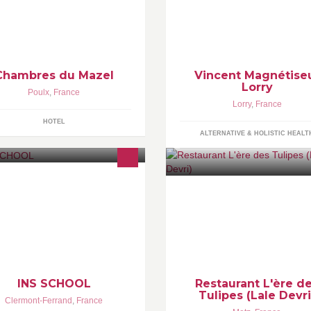
 centre du triangle prestigieux :
Bienvenue, je m'appelle Vincen
mes, Le Pont du Gard, Uzès, mais
suis magnétiseur-guérisseur. J
ns le calme d’un vieux village au
propose des soins à distance s
ur de la garrigue, Carole a
photos, harmonisation
habilité une bergerie du XIXème
ècle pour recevoir ses hôtes.
Chambres du Mazel
Vincent Magnétise
Lorry
Poulx
,
France
Lorry
,
France
HOTEL
ALTERNATIVE & HOLISTIC HEALT
nez danser dans la joie et la
Restaurant L'ère des Tulipes
nne humeur à INS School, l'école
s danses actuelles.
INS SCHOOL
Restaurant L'ère d
Tulipes (Lale Devri
Clermont-Ferrand
,
France