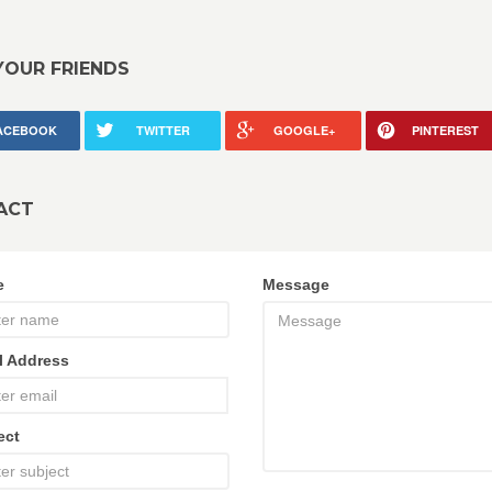
YOUR FRIENDS
ACEBOOK
TWITTER
GOOGLE+
PINTEREST
ACT
e
Message
l Address
ect