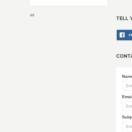
ad
TELL 
F
CONT
Nam
Emai
Subj