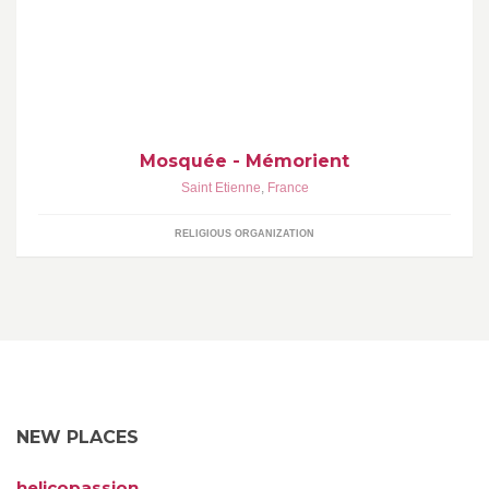
construction d'une nouvelle mosquée à la place du mémorient à
saint-etienne
Mosquée - Mémorient
Saint Etienne
,
France
RELIGIOUS ORGANIZATION
NEW PLACES
helicopassion