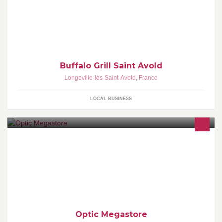
Buffalo Grill Saint Avold
Longeville-lès-Saint-Avold
,
France
LOCAL BUSINESS
Vente d'équipements optiques tels que lunettes, lentilles ou
produits d'entretien. Un large choix de montures vous est proposé
à des prix préférentiels. Vous bénéficiez d'une remise immédiate
de 40% sur la monture.
Optic Megastore