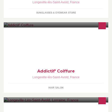
Longeville-lès-Saint-Avold
,
France
SUNGLASSES & EYEWEAR STORE
Nouveau salon de coiffure - Addictif' Coiffure - Styliste Visagiste &
Make Up à Longeville lés Saint Avold UNIQUEMENT sur RDV
06.42.37.53.92
Addictif' Coiffure
Longeville-lès-Saint-Avold
,
France
HAIR SALON