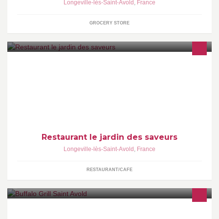
Longeville-lès-Saint-Avold
,
France
GROCERY STORE
Le Restaurant le Jardin des Saveurs vous accueil le mercredi
Jeudi, Vendredi, Samedi et dimanche de 11h30 à 14h00 et de
19h00 à 22h00
Restaurant le jardin des saveurs
Longeville-lès-Saint-Avold
,
France
RESTAURANT/CAFE