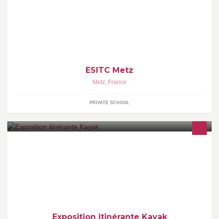
Ecole Supérieure d'Ingénieurs des Travaux de la Construction de
METZ http://www.esitc-metz.com/
ESITC Metz
Metz
,
France
PRIVATE SCHOOL
Page officielle de l'exposition itinérante Kayak. Venez découvrir
nos prochaines dates dans votre ville.
Exposition itinérante Kayak