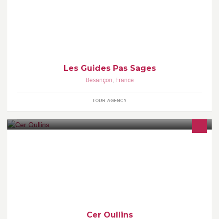
Histoire, Arts, Nature, Patrimoines, Vins
Les Guides Pas Sages
Besançon
,
France
TOUR AGENCY
Ecole de conduite spécialisée dans la formation auto, conduite
accompagnée, récupération de points, moto agrée par la Mutuelle
des Motards, l'AFDM et FFMC
Cer Oullins