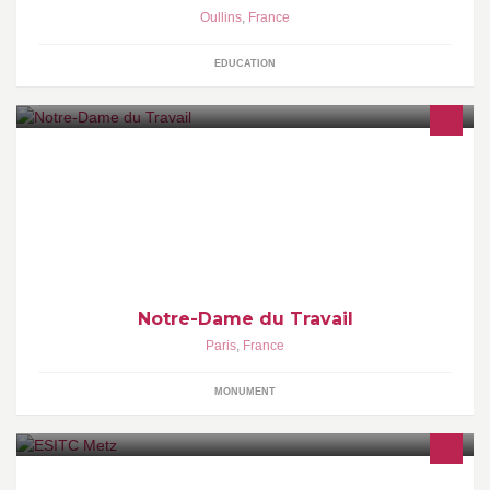
Oullins
,
France
EDUCATION
Page officielle de la Paroisse Notre-Dame-du-Travail (Paris 14e)
Messes - le samedi à 18h30 - le dimanche à 9h00 (en portugais),
10h45, 18h00 (en latin)
Notre-Dame du Travail
Paris
,
France
MONUMENT