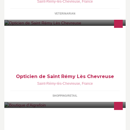
Saint-Rémy-lès-Chevreuse
,
France
VETERINARIAN
Votre opticien de Saint-Remy-Les-Chevreuse 78470 Votre seul
opticien en pharmacie de la vallée de chevreuse
Opticien de Saint Rémy Lès Chevreuse
Saint-Rémy-lès-Chevreuse
,
France
SHOPPING/RETAIL
A la Boutique d'Aigrefoin, vous trouverez tous les produits de
l'Artisanat et du Jardin Maraîcher. Pour offrir un plus grand choix à
nos clients, nous proposons également des produits provenant