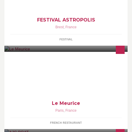
FESTIVAL ASTROPOLIS
Brest
,
France
FESTIVAL
The original palace hotel in the heart of historic Paris on rue de
Rivoli, Le Meurice is the very epitome of quiet elegance,
Le Meurice
Paris
,
France
FRENCH RESTAURANT