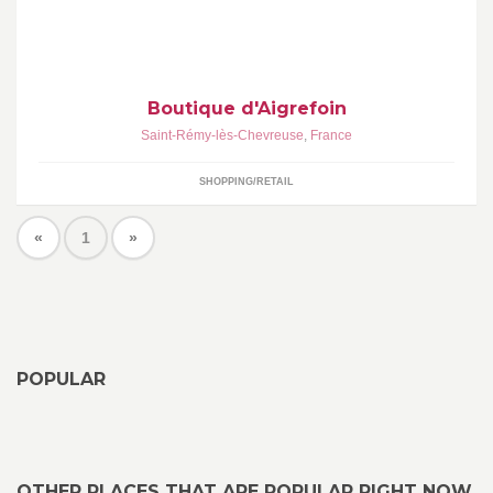
d'autres ESAT.
Boutique d'Aigrefoin
Saint-Rémy-lès-Chevreuse
,
France
SHOPPING/RETAIL
«
1
»
POPULAR
OTHER PLACES THAT ARE POPULAR RIGHT NOW