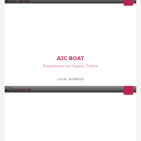
Location de bateaux, skis, wakeboards, bouées, gilets et cordes.
INFOS et RESERVATIONS Tél : 04.94.55.30.40 Email : ajc@ajc-
boat.com
AJC BOAT
Roquebrune-sur Argens
,
France
LOCAL BUSINESS
• Photographer / Photographe • Graphic Designer / Graphiste •
Movie Maker / Réalisateur • www.toumani-K.com