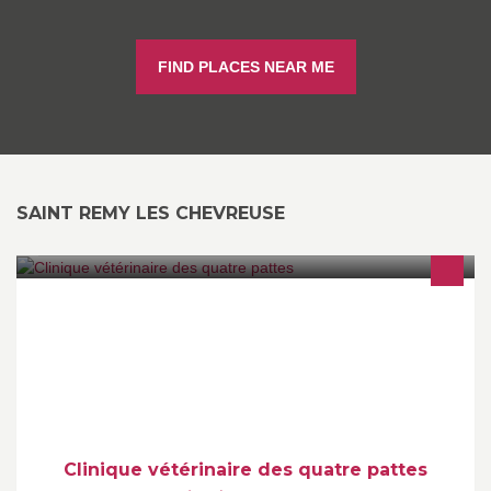
FIND PLACES NEAR ME
SAINT REMY LES CHEVREUSE
Une équipe de deux vétérinaires associées Dr Duranceau et Dr
Boinot et de quatre assistantes : Cynthia, Marion, Loona et
Sophie.
Clinique vétérinaire des quatre pattes