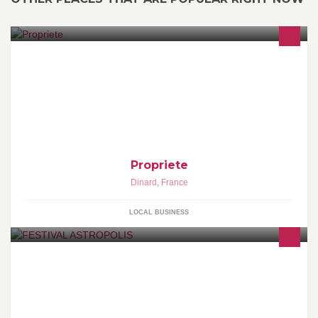
http://www.sothebysrealty-france.com/english/index.html
Propriete
Dinard
,
France
LOCAL BUSINESS
Astropolis #23 | Pays de Brest | Du 30 juin au 2 juillet 2017