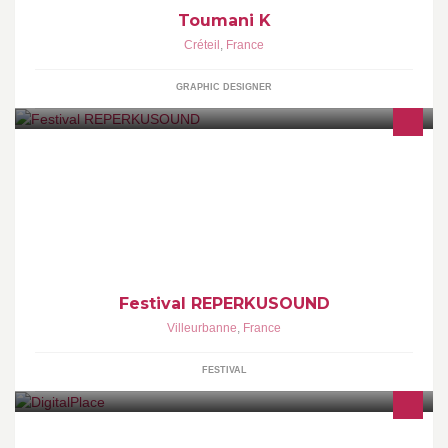
Toumani K
Créteil
,
France
GRAPHIC DESIGNER
Festival Reperkusound #14 Vendredi 19, samedi 20 et dimanche
21 avril 2018, au Double Mixte à
Festival REPERKUSOUND
Villeurbanne
,
France
FESTIVAL