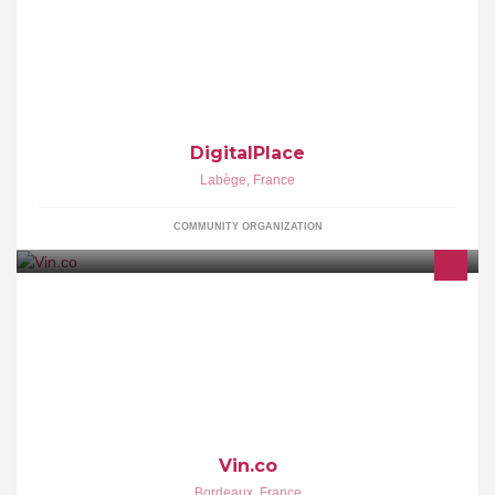
DigitalPlace est le cluster d’entreprises numériques de la Région
Midi-Pyrénées.
DigitalPlace
Labège
,
France
COMMUNITY ORGANIZATION
Service en ligne proposant aux producteurs de vins une solution
tout-en-un pour gérer leur catalogue produits, dynamiser leur
Vin.co
Bordeaux
,
France