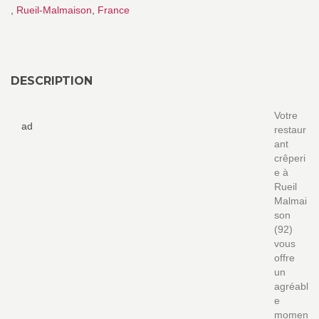
,
Rueil-Malmaison
,
France
DESCRIPTION
Votre
ad
restaur
ant
crêperi
e à
Rueil
Malmai
son
(92)
vous
offre
un
agréabl
e
momen