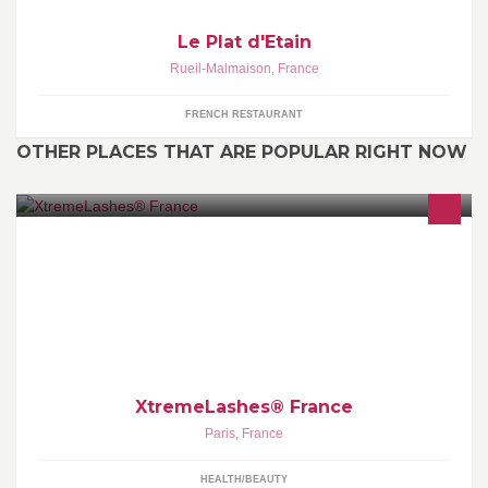
Le Plat d'Etain
Rueil-Malmaison
,
France
FRENCH RESTAURANT
OTHER PLACES THAT ARE POPULAR RIGHT NOW
Xtreme Lashes® n°1 aux USA est la référence dans les
extensions de cils avec la méthode du cil à cil
XtremeLashes® France
Paris
,
France
HEALTH/BEAUTY