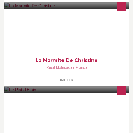
Buffet ou simple repas en famille ? Organisation de stand
restauration sur exposition ou marché de Noel Plateaux repas
La Marmite De Christine
Rueil-Malmaison
,
France
CATERER
Un restaurant gastronomique d'une élégance absolue pour une
expérience gustative agréable, propose des plats traditionnels
des idées culinaires innovantes.