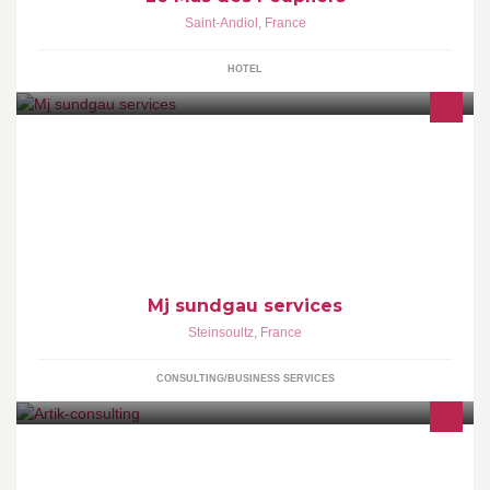
Saint-Andiol
,
France
HOTEL
Entreprise de multiservices a steinsoultz
Mj sundgau services
Steinsoultz
,
France
CONSULTING/BUSINESS SERVICES