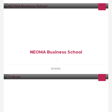
NEOMA Business School, née de la fusion de Rouen Business
School et Reims Management School.
NEOMA Business School
,
SCHOOL
Trollune, Boutique de l’Imaginaire à Lyon, est à la fois une
librairie spécialisée dans la science-fiction VF/VO et une