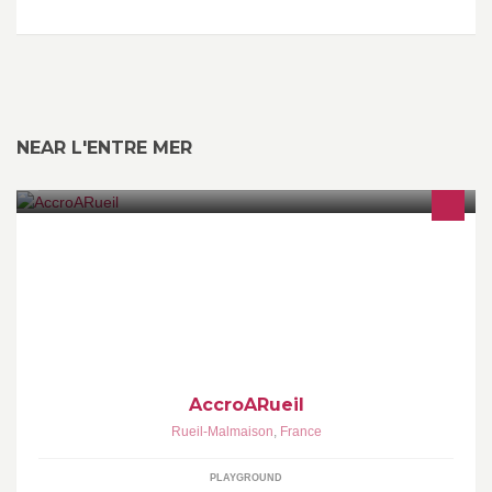
NEAR L'ENTRE MER
Accroarueil, Le pari des sensations fortes vous accueille dans un
cadre exceptionnel à moins de 15 minutes de Paris.
AccroARueil
Rueil-Malmaison
,
France
PLAYGROUND