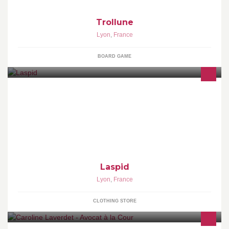
Trollune
Lyon
,
France
BOARD GAME
Webshop : www.laspid.com Boutique à Lyon/Pentes X-Rousse 3
Place du Griffon 69001 LYON 04.78.23.54.66 Mardi au Samedi
11-13h et
Laspid
Lyon
,
France
CLOTHING STORE