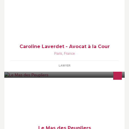
Avocat au Barreau de Paris
Caroline Laverdet - Avocat à la Cour
Paris
,
France
LAWYER
Charming holiday rental flats in the heart of the Alpilles in
Provence
Le Mas des Peupliers