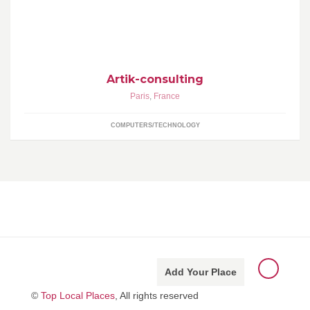
Artik est une société de conseil technologique qui accompagne
les grandes entreprises dans leurs projets de transformation SI.
Artik-consulting
Paris
,
France
COMPUTERS/TECHNOLOGY
Add Your Place
©
Top Local Places
, All rights reserved