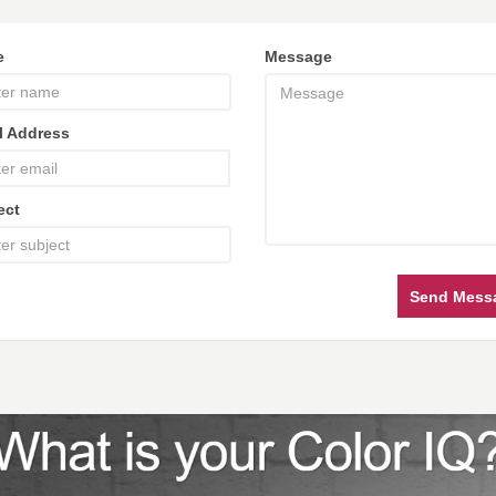
e
Message
l Address
ect
Send Mess