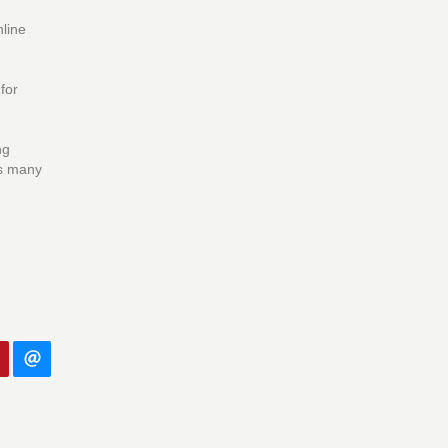
nline
for
ng
ss many