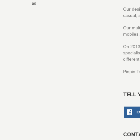
ad
Our desi
casual, 
Our mult
mobiles
On 2013,
speciali
different
Pinpin T
TELL 
F
CONT