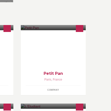
la Cité
Créer et décorer avec Petit Pan,
marque de décoration intérieure
dédiée à la joie de vivre : tissus,
linge maison, chambre enfant,
luminaire, sacs...
Petit Pan
Paris
,
France
COMPANY