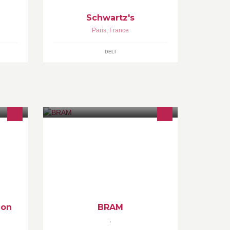
Schwartz's
Paris
,
France
DELI
Bienvenue sur la page officielle de
Bram ! Ici, nous partageons tout
e
ensemble! Bon plans, conseils,
Jo,
humeur, astuces... ! www.buro-
bram.com
ion
BRAM
,