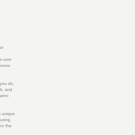
or
am.com
ooooo
you do,
rk, and
 damn
g unique
using
for the