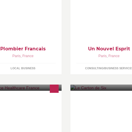
dération Française des plombiers
La différence par la création
tisans qualifés
Plombier Francais
Un Nouvel Esprit
Paris
,
France
Paris
,
France
LOCAL BUSINESS
CONSULTING/BUSINESS SERVICE