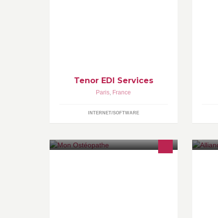
Simplifiez votre EDI en l'externalisant
Fé
« Confiez-nous vos EDI et oubliez
ar
que vous faîtes de l’EDI ! »
Tenor EDI Services
Paris
,
France
INTERNET/SOFTWARE
Ostéopathe diplômé du C.O.E. Soins
en cabinet sur Paris et à domicile sur
une grande partie de l'Ile-de-France.