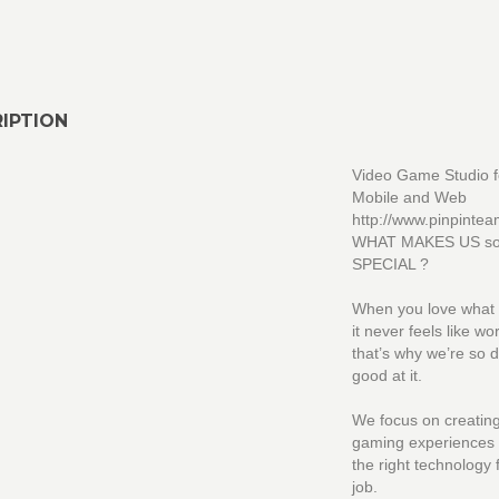
IPTION
Video Game Studio f
Mobile and Web
http://www.pinpinte
WHAT MAKES US s
SPECIAL ?
When you love what 
it never feels like wo
that’s why we’re so
good at it.
We focus on creatin
gaming experiences 
the right technology 
job.