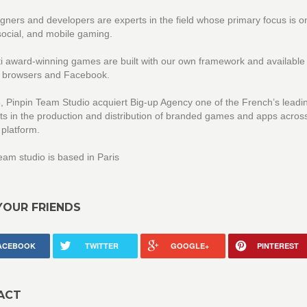
gners and developers are experts in the field whose primary focus is o
social, and mobile gaming.
i award-winning games are built with our own framework and available 
, browsers and Facebook.
 Pinpin Team Studio acquiert Big-up Agency one of the French’s leadi
sts in the production and distribution of branded games and apps acro
 platform.
eam studio is based in Paris
YOUR FRIENDS
ACEBOOK
TWITTER
GOOGLE+
PINTEREST
ACT