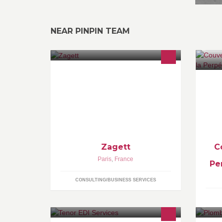
NEAR PINPIN TEAM
www.zagett.com
Le
In
Zagett
C
Paris
,
France
Pe
CONSULTING/BUSINESS SERVICES