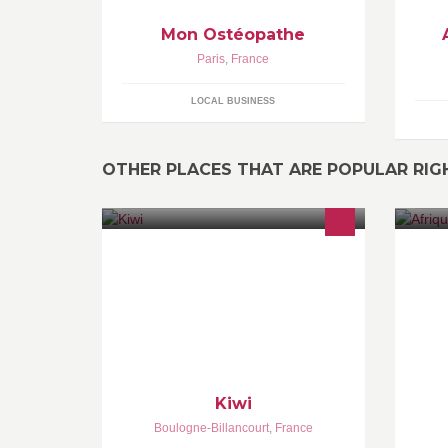
Mon Ostéopathe
Paris
,
France
LOCAL BUSINESS
OTHER PLACES THAT ARE POPULAR RI
transaction
Af
qu
So
pe
Kiwi
Boulogne-Billancourt
,
France