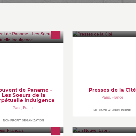
s Soeurs de la Perpétuelle
Page officielle des Presses de 
dulgence - Couvent de Paname
: www.pressesdelacite.com
ouvent de Paname -
Presses de la Cité
Les Soeurs de la
Paris
,
France
rpétuelle Indulgence
Paris
,
France
MEDIA/NEWS/PUBLISHING
NON-PROFIT ORGANIZATION