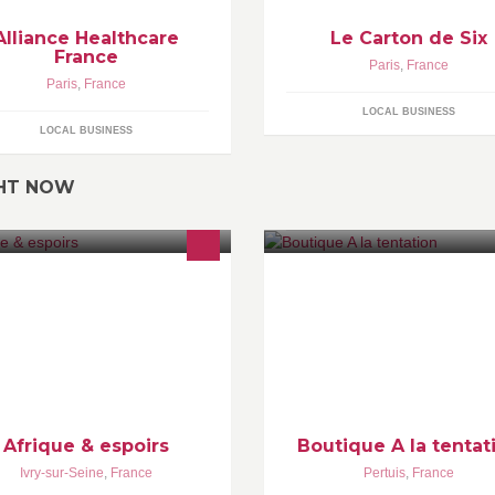
Alliance Healthcare
Le Carton de Six
France
Paris
,
France
Paris
,
France
LOCAL BUSINESS
LOCAL BUSINESS
GHT NOW
rique & Espoirs est une association
La lingirie A la tentation vous
i gère un restaurant le Baobab
propose les marques suivante:
n objet : l’insertion sociale de
Aubade, Lise Charmel, Simon
rsonnes en situation précaire
Pérèle, Lejaby, Wacoal, Marie 
L'aventure, twist, Esprit ..
Afrique & espoirs
Boutique A la tentat
Ivry-sur-Seine
,
France
Pertuis
,
France