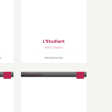
Letudiant.fr vous accompagne dans
votre orientation, du collège au
premier emploi, avec les grands
rendez-vous que sont le bac et les
études supérieures, sans oublier tout
ce qui fait votre vie étudiante.
L'Etudiant
Paris
,
France
S
ORGANIZATION