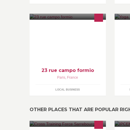
couturière qualifiée par la chambre
Re
des métier de Paris 35 ans
:w
d'expérience
23 rue campo formio
Paris
,
France
LOCAL BUSINESS
OTHER PLACES THAT ARE POPULAR RI