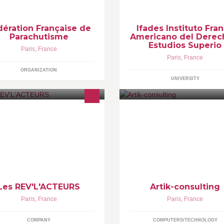
dération Française de
Ifades Instituto Fra
Parachutisme
Americano del Derec
Estudios Superio
Paris
,
France
Paris
,
France
ORGANIZATION
UNIVERSITY
hésitez pas à visiter notre site
Artik est une société de conseil
ternet :
technologique qui accompagne
tp://www.lesrevelacteurs.fr/
grandes entreprises dans leurs
projets de transformation SI.
Les REV'L'ACTEURS
Artik-consulting
Paris
,
France
Paris
,
France
COMPANY
COMPUTERS/TECHNOLOGY