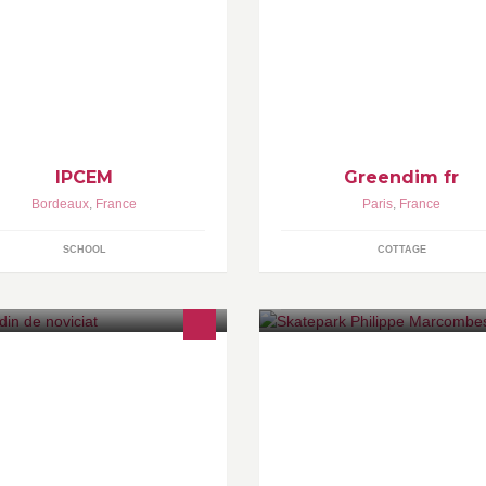
CEM centre de formation BTS
Spécialiste de la construction b
C et NRC, DEES GEST et DEES
pour l'hôtellerie, le camping et 
 en alternance
parc résidentiel de loisirs.
construction bois
IPCEM
Greendim fr
Bordeaux
,
France
Paris
,
France
SCHOOL
COTTAGE
 association repose sur le projet
Un skatepark semi-couvert de
un ensemble de personnes
1200m². HORAIRE : Lundi au
rquant leur volonté de gérer un
samedi de 8H - 21H30 Dimanc
rdin partagé
jours fériés 10h - 20H Sur place
parking, point d'eau