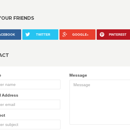
YOUR FRIENDS
ACEBOOK
TWITTER
GOOGLE+
PINTEREST
ACT
e
Message
l Address
ect