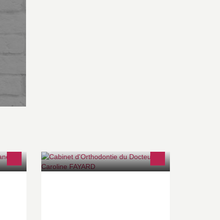
ute of
Cabinet d'orthodontie pour les
ademic
enfants et les adultes
-
.eu