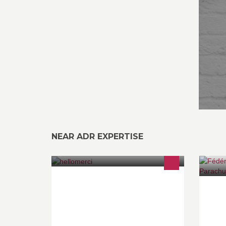
NEAR ADR EXPERTISE
▶ Empruntez à des gens qui vous
Pa
veulent du bien ◀
Fr
www.hellomerci.com
mé
6 