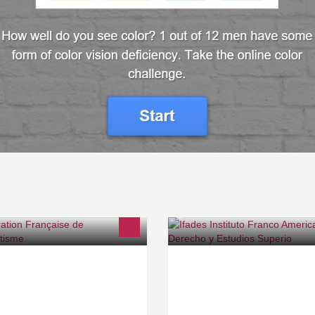
ge officielle de la Fédération
IFADES: Franco American Instit
ançaise de Parachutisme 2014 : 11
Law and Higher Education Ac
dailles d'or, 8 médailles d'argent,
Institute located in Europe and
médailles de bronze
United States dedicated to Post
graduated Studies. www.ifades