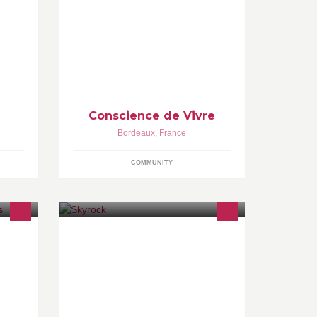
ois,
Le but de Conscience de Vivre est
le
de proposer des outils et une
manière de vivre plus consciente à
travers la reconnexion au
Conscience de Vivre
Bordeaux
,
France
COMMUNITY
SKYROCK Bienvenue sur la page
officielle de la radio urbaine n°1 =>
he et
www.skyrock.fm
 :