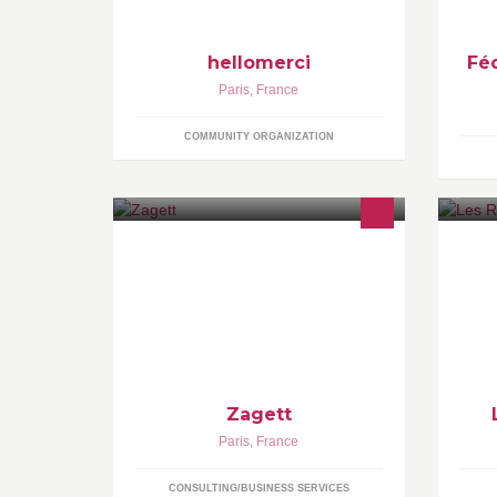
hellomerci
Fé
Paris
,
France
COMMUNITY ORGANIZATION
www.zagett.com
N'
In
ht
Zagett
Paris
,
France
CONSULTING/BUSINESS SERVICES