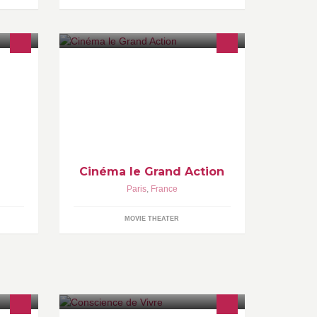
Cinéma Le Grand Action - La salle
parisienne du cinema d'art et essais
anglophone
Cinéma le Grand Action
Paris
,
France
MOVIE THEATER