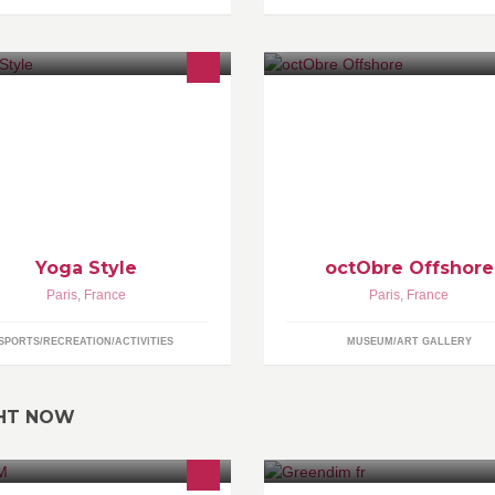
trouvez moi aussi sur le site
http://www.octobre.org
ww.yogastyleparis.com
Yoga Style
octObre Offshore
Paris
,
France
Paris
,
France
SPORTS/RECREATION/ACTIVITIES
MUSEUM/ART GALLERY
GHT NOW