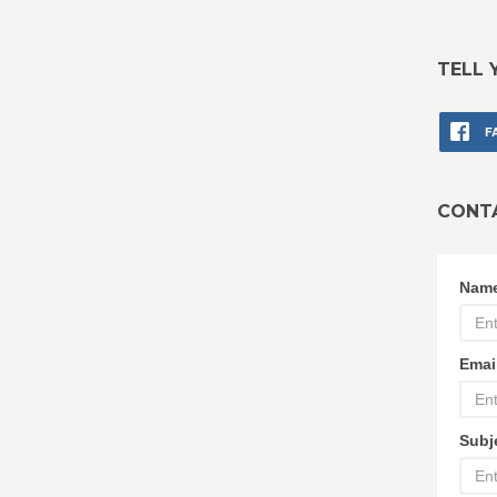
TELL 
F
CONT
Nam
Emai
Subj