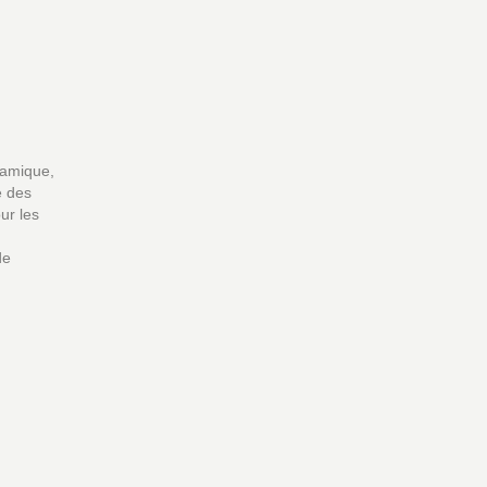
namique,
e des
ur les
de