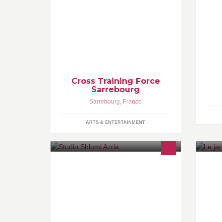
IP
Depuis septembre 2015, le premier
MU
établissement qui vous propose des
MI
cours de crosstraining sur
Sarrebourg ! Rejoignez nous au CSA
Picardie!
Cross Training Force
Sarrebourg
Sarrebourg
,
France
ARTS & ENTERTAINMENT
Il s'agit du studio parisien de Shlomi
L'
AZRIA
d’
ma
ja