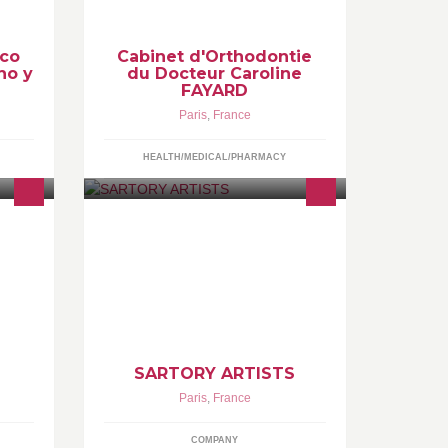
nco
Cabinet d'Orthodontie
ho y
du Docteur Caroline
FAYARD
Paris
,
France
HEALTH/MEDICAL/PHARMACY
International Classical Music
 les
Management. A dynamic music
management agency which makes a
point of personalizing its services to
the artists represented.
www.sartoryartists.com
SARTORY ARTISTS
Paris
,
France
COMPANY