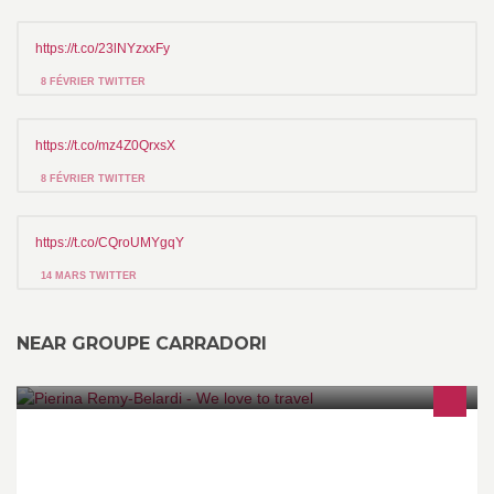
https://t.co/23lNYzxxFy
8 FÉVRIER TWITTER
https://t.co/mz4Z0QrxsX
8 FÉVRIER TWITTER
https://t.co/CQroUMYgqY
14 MARS TWITTER
NEAR GROUPE CARRADORI
Plus qu’un nom, «We love to travel» est une véritable philosophie
construite par notre communauté d’experts du voyage, nos Travel
Lovers.