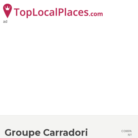
ad
Groupe Carradori
COMPA
NY