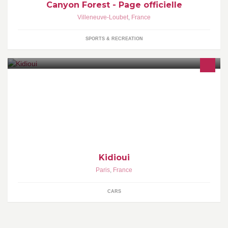
Canyon Forest - Page officielle
Villeneuve-Loubet
,
France
SPORTS & RECREATION
Kidioui observe les tendances du marché auto neuf & occasion,
décrypte son actualité et compare ses meilleures offres partout
Kidioui
Paris
,
France
CARS