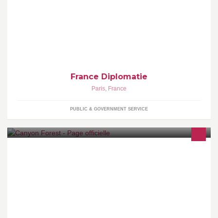
Page officielle du Ministère de l'Europe et des Affaires étrangères
http://www.diplomatie.gouv.fr - Check out our page in
France Diplomatie
Paris
,
France
PUBLIC & GOVERNMENT SERVICE
Canyon Forest Alpes Maritimes Parcours Aventure. 4 niveaux de
difficulté. A partir de 8 ans et 1m30. (4 levels of difficulty. 8 years
old and 1m30 min.)