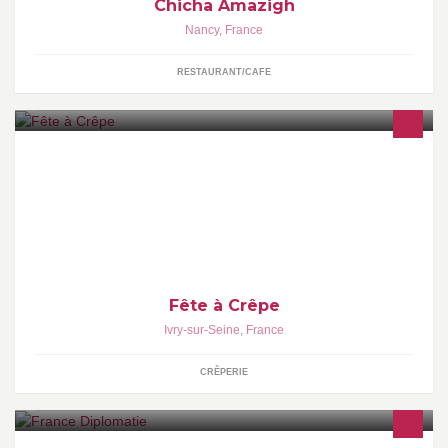
Chicha Amazigh
Nancy
,
France
RESTAURANT/CAFE
La crêpe sur mesure Composez vos propres crêpes sur une base
de crêpe sucrée ou salée
Fête à Crêpe
Ivry-sur-Seine
,
France
CRÊPERIE