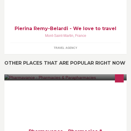
Pierina Remy-Belardi - We love to travel
Mont-Saint-Martin
,
France
TRAVEL AGENCY
OTHER PLACES THAT ARE POPULAR RIGHT NOW
Bienvenue sur la page Facebook de Pharmavance ! Découvrez
ici nos offres exceptionnelles, toute l'actu santé et beauté nos
exclus, les dernières tendances et les évènements Pharmavance
Groupe. Et faites partager ces offres à vos amis !