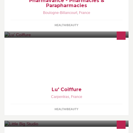
Pharmavance - Pharmacies &
Parapharmacies
Boulogne-Billancourt
,
France
HEALTH/BEAUTY
Lu' Coiffure vous propose diverses prestations de coiffure. Pour
toutes questions éventuelles ou pour un rendez-vous me
contacter
Lu' Coiffure
Carpentras
,
France
HEALTH/BEAUTY