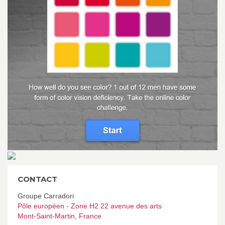
CONTACT
Groupe Carradori
Pôle européen - Zone H2 22 avenue des arts
Mont-Saint-Martin
,
France