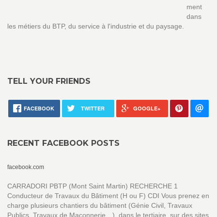
ment
dans
les métiers du BTP, du service à l'industrie et du paysage.
TELL YOUR FRIENDS
FACEBOOK
TWITTER
GOOGLE+
RECENT FACEBOOK POSTS
facebook.com
CARRADORI PBTP (Mont Saint Martin) RECHERCHE 1
Conducteur de Travaux du Bâtiment (H ou F) CDI Vous prenez en
charge plusieurs chantiers du bâtiment (Génie Civil, Travaux
Publics, Travaux de Maçonnerie…), dans le tertiaire, sur des sites