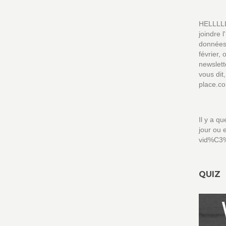
HELLLLL
joindre l
données
février,
newslett
vous dit,
place.co
Il y a qu
jour ou 
vid%C3%
QUIZ