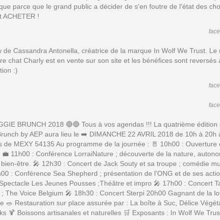
 que parce que le grand public a décider de s'en foutre de l'état des ch
eut ACHETER !
fac
w de Cassandra Antonella, créatrice de la marque In Wolf We Trust. Le
re chat Charly est en vente sur son site et les bénéfices sont reversés 
tion :)
fac
fac
GGIE BRUNCH 2018 🔴🔴 Tous à vos agendas !!! La quatrième édition
runch by AEP aura lieu le ➡️ DIMANCHE 22 AVRIL 2018 de 10h à 20h à 
es de MEXY 54135 Au programme de la journée : 🚪 10h00 : Ouverture
‍💼 11h00 : Conférence LorraiNature ; découverte de la nature, autono
, bien-être. 🎤 12h30 : Concert de Jack Souty et sa troupe ; comédie m
h00 : Conférence Sea Shepherd ; présentation de l'ONG et de ses actions
 Spectacle Les Jeunes Pousses ;Théâtre et impro 🎤 17h00 : Concert 
; The Voice Belgium 🎤 18h30 : Concert Sterpi 20h00 Gagnant de la lot
e 🥗 Restauration sur place assurée par : La boîte à Suc, Délice Végéta
s 🍹 Boissons artisanales et naturelles 🛒 Exposants : In Wolf We Trus