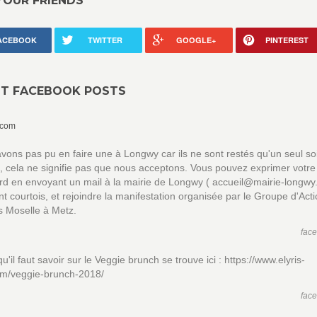
YOUR FRIENDS
ACEBOOK
TWITTER
GOOGLE+
PINTEREST
NT FACEBOOK POSTS
.com
vons pas pu en faire une à Longwy car ils ne sont restés qu'un seul so
 cela ne signifie pas que nous acceptons. Vous pouvez exprimer votre
d en envoyant un mail à la mairie de Longwy ( accueil@mairie-longwy.f
nt courtois, et rejoindre la manifestation organisée par le Groupe d'Act
s Moselle à Metz.
fac
u'il faut savoir sur le Veggie brunch se trouve ici : https://www.elyris-
om/veggie-brunch-2018/
fac