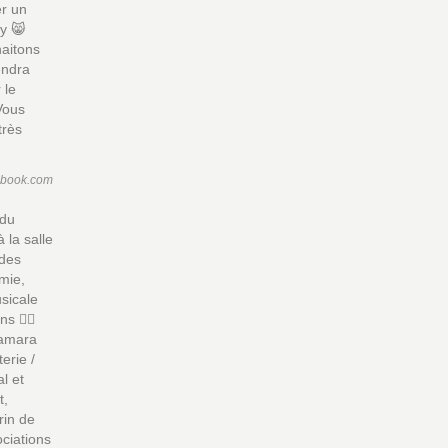
er un
ly 😸
aitons
iendra
 le
Vous
très
ebook.com
 du
la salle
 des
mie,
usicale
 👯‍♂️
Tamara
erie /
l et
t,
rin de
ociations