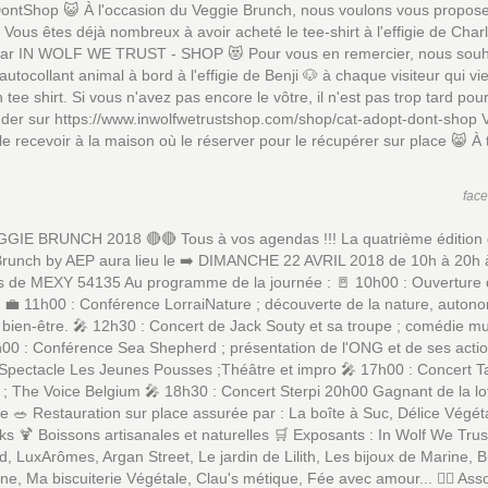
ontShop 😺 À l'occasion du Veggie Brunch, nous voulons vous propos
u. Vous êtes déjà nombreux à avoir acheté le tee-shirt à l'effigie de Char
 par IN WOLF WE TRUST - SHOP 😻 Pour vous en remercier, nous souh
n autocollant animal à bord à l'effigie de Benji 🐶 à chaque visiteur qui v
 tee shirt. Si vous n'avez pas encore le vôtre, il n'est pas trop tard pour
er sur https://www.inwolfwetrustshop.com/shop/cat-adopt-dont-shop 
le recevoir à la maison où le réserver pour le récupérer sur place 😸 À 
fac
GGIE BRUNCH 2018 🔴🔴 Tous à vos agendas !!! La quatrième édition
runch by AEP aura lieu le ➡️ DIMANCHE 22 AVRIL 2018 de 10h à 20h à 
es de MEXY 54135 Au programme de la journée : 🚪 10h00 : Ouverture
‍💼 11h00 : Conférence LorraiNature ; découverte de la nature, autono
, bien-être. 🎤 12h30 : Concert de Jack Souty et sa troupe ; comédie m
h00 : Conférence Sea Shepherd ; présentation de l'ONG et de ses actions
 Spectacle Les Jeunes Pousses ;Théâtre et impro 🎤 17h00 : Concert 
; The Voice Belgium 🎤 18h30 : Concert Sterpi 20h00 Gagnant de la lot
e 🥗 Restauration sur place assurée par : La boîte à Suc, Délice Végéta
s 🍹 Boissons artisanales et naturelles 🛒 Exposants : In Wolf We Trus
d, LuxArômes, Argan Street, Le jardin de Lilith, Les bijoux de Marine, B
, Ma biscuiterie Végétale, Clau's métique, Fée avec amour... 🙋‍♂️ Ass