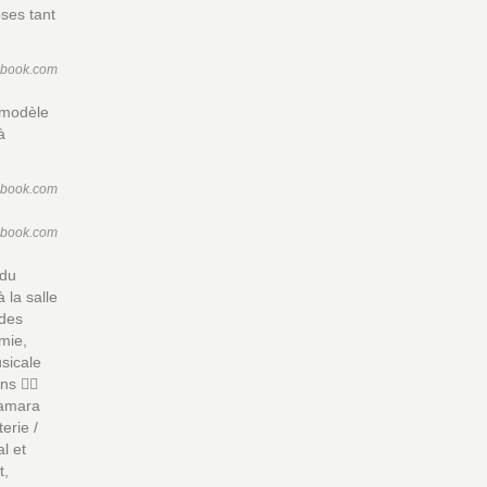
oses tant
ebook.com
 modèle
à
ebook.com
ebook.com
 du
la salle
 des
mie,
usicale
 👯‍♂️
Tamara
erie /
l et
t,