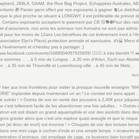
epherd, 269LA, GAAM, the Rice Bag Project, Echappées Australes, AEP
nfants 🎁 Panier garni offert par nos exposants à gagner 💲Le distribu
que le plus proche se situant à LONGWY, il est préférable de prévoir d
. Certains exposants acceptent le paiement par CB 😔🐕⛔Pour des rai
 et d'assurance, nos amis les animaux non humains ne sont pas admis
uit pour les moins de 12ans Les bénéfices de cet événement iront à l'A
ssociation Elyri's Place) protection animale et sanctuaire. ✍️💻 Merci 
 à l'événement et n'hésitez pas à partager ;)
www.facebook.com/events/1688004097925839/ 🙋‍♀️🙋‍♂️ à très bientôt !!! 
s sommes ... ...à 5 min de Longwy ...à 20 min d'Arlon, Esch-sur-Alzette
 ...à 35 min de Thionville et Luxembourg-ville ...à 45 min de Metz....
fac
ur hier aux trois frontières pour visiter la presque nouvelle enseigne "MA
IE" implantée depuis maintenant un an ! Le constat est sans appel..
é outrés ! > Outrés de voir en vente des poussins à 2,40€ pour pâques
e c'est tellement facile de les abandonner une fois adultes... > Outrés 
atron est soit disant un grand aquariophile et voir des axolotls dans de
gros gravier alors que c'est une espèce quasi aveugle et que le risque
ion (et donc de mort) est énorme ! > Choqués de voir des tortues terre
dans une mini cage à cochon d'inde et une simple lampe. > écœurés de
entration d'animaux, cet empilage de cage, ce business bien lucratif qu