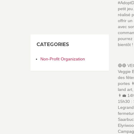
#AdoptD
petit je
réalisé
offrir u
avec son
command
pourrez 
CATEGORIES
bientôt !
Non-Profit Organization
🔴🔴 VE
Veggie B
des fêt
portes 
land art
👨‍💼 14
15h30 :
Legrand 
fermetur
Saarbuck
Elyriwoo
Campagne