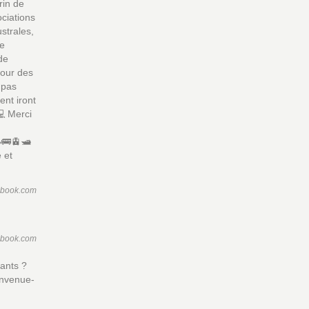
rin de
ociations
strales,
Le
de
Pour des
 pas
ent iront
💻 Merci
🚌🚊🛥️
 et
ebook.com
ebook.com
tants ?
ienvenue-