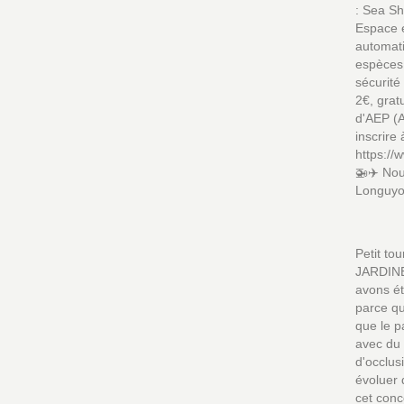
: Sea Sh
Espace e
automati
espèces
sécurité
2€, grat
d'AEP (A
inscrire
https://
🚁✈️ Nou
Longuyon
Petit to
JARDINER
avons ét
parce qu
que le p
avec du 
d'occlus
évoluer 
cet conc