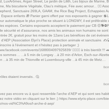
d, LuxArômes, Argan Street, Le jardin de Lilith, Les bijoux de Marine, B
, Ma biscuiterie Végétale, Clau's métique, Fée avec amour... 🙋‍♂️ Ass
hepherd, Sanctuaire 269LA, GAAM, the Rice Bag Project, Echappées Au
 Espace enfants 🎁 Panier garni offert par nos exposants à gagner 💲
teur automatique le plus proche se situant à LONGWY, il est préférable 
 des espèces. Certains exposants acceptent le paiement par CB 😔🐕⛔
de sécurité et d'assurance, nos amis les animaux non humains ne sont
trée 2€, gratuit pour les moins de 12ans Les bénéfices de cet événem
e d'AEP (Association Elyri's Place) protection animale et sanctuaire. ✍️
inscrire à l'événement et n'hésitez pas à partager ;)
www.facebook.com/events/1688004097925839/ 🙋‍♀️🙋‍♂️ à très bientôt !!! 
s sommes ... ...à 5 min de Longwy ...à 20 min d'Arlon, Esch-sur-Alzette
 ...à 35 min de Thionville et Luxembourg-ville ...à 45 min de Metz....
fac
 rôles étaient inversés.. 🤔
fac
vez pas encore vu à quoi ressemble l'arche d'AEP et qui sont ses habi
z notre vidéo en cliquant sur le lien ;) https://www.elyris-place.com/b
p/nos-vid%C3%A9os/l-arche-d-aep/