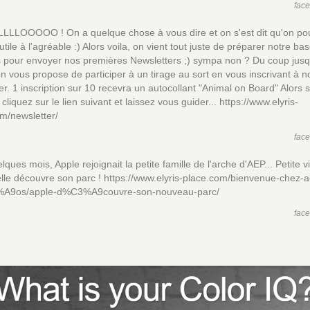
fac
LLLOOOOO ! On a quelque chose à vous dire et on s'est dit qu'on po
'utile à l'agréable :) Alors voila, on vient tout juste de préparer notre ba
 pour envoyer nos premières Newsletters ;) sympa non ? Du coup jus
 on vous propose de participer à un tirage au sort en vous inscrivant à n
er. 1 inscription sur 10 recevra un autocollant "Animal on Board" Alors s
 cliquez sur le lien suivant et laissez vous guider... https://www.elyris-
m/newsletter/
fac
elques mois, Apple rejoignait la petite famille de l'arche d'AEP... Petite 
elle découvre son parc ! https://www.elyris-place.com/bienvenue-chez-
A9os/apple-d%C3%A9couvre-son-nouveau-parc/
fac