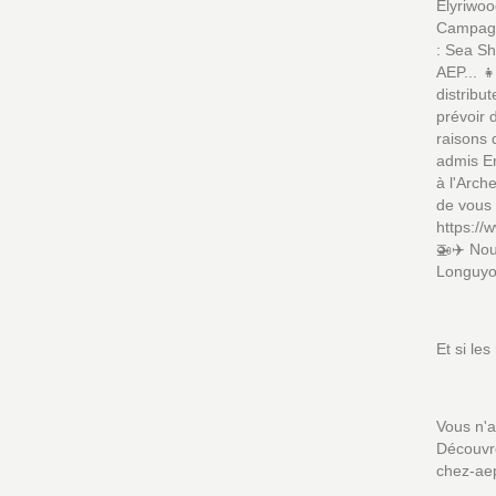
Elyriwoo
Campagne
: Sea S
AEP... 
distribu
prévoir
raisons 
admis En
à l'Arch
de vous 
https://
🚁✈️ Nou
Longuyon
Et si les
Vous n'a
Découvre
chez-ae