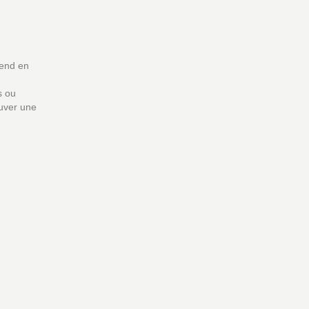
rend en
s ou
ouver une