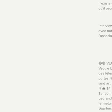
n'existe
qu'il p
Intervie
avec not
l'associa
🔴🔴 VE
Veggie B
des fêt
portes 
land art
👨‍💼 14
15h30 :
Legrand 
fermetur
Saarbuck