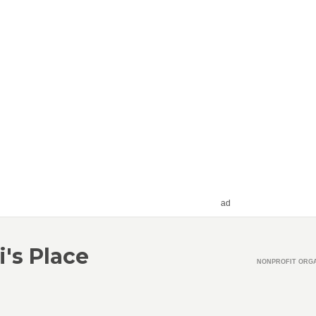
ad
i's Place
NONPROFIT ORGA