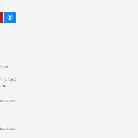
ir en
r ), tout
ions
ebook.com
ebook.com