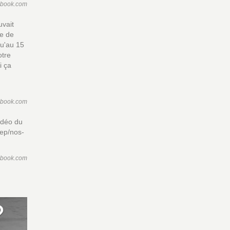
ebook.com
uvait
se de
qu'au 15
otre
i ça
ebook.com
vidéo du
aep/nos-
ebook.com