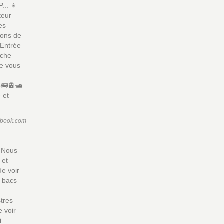
... 👧
teur
es
sons de
 Entrée
rche
de vous
🚌🚊🛥️
 et
ebook.com
. Nous
 et
de voir
s bacs
stres
 voir
i