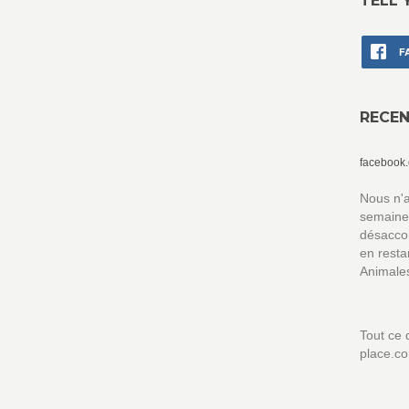
TELL 
F
RECE
facebook
Nous n'a
semaine,
désaccor
en resta
Animale
Tout ce q
place.c