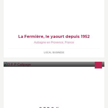
Découvrez l'univers gourmand de La Fermière avec des produits
de qualité fabriqués selon un savoir-faire
La Fermière, le yaourt depuis 1952
Aubagne en Provence
,
France
LOCAL BUSINESS
OFP CALIPAGE FOURNISSEUR OFFICIEL DE BONHEUR AU
BUREAU Fournitures de Bureau,Consommables
Informatiques,Mobiler de Bureau