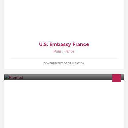
Bienvenue sur la page officielle de l'ambassade des Etats-Unis
en France ! / http://fr.usembassy.gov
U.S. Embassy France
Paris
,
France
GOVERNMENT ORGANIZATION
Une mode qui vous ressemble et qui révèle votre véritable
personnalité. Promod, Boutique Française. Et le reste, c'est vous !