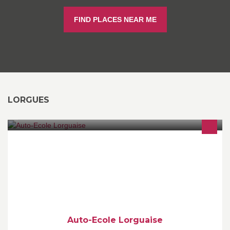
FIND PLACES NEAR ME
LORGUES
A votre service de père en fille depuis 1967, Permis B, Conduite
supervisée et AAC. Permis à 1Euro/jour.
Auto-Ecole Lorguaise