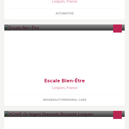
Lorgues
,
France
AUTOMOTIVE
Bienvenue dans votre institut de beauté à Lorgues. Découvrez
nos prestations : Soins du visage, Soins bien-être, Épilations,
Beauté des yeux, Beauté
Escale Bien-Être
Lorgues
,
France
SPAS/BEAUTY/PERSONAL CARE
Rachat d'or, argent, diamants, tout objet en or et argent, bijoux,