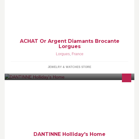
même cassés, montres, pièces, dents, mais aussi tout objet de
petite brocante, médailles, statuettes, argenterie, bibelots, etc...
ACHAT Or Argent Diamants Brocante
Lorgues
Lorgues
,
France
JEWELRY & WATCHES STORE
DANTINNE Holliday's Home