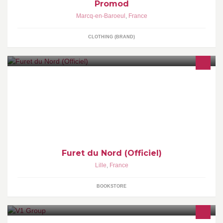
Promod
Marcq-en-Baroeul
,
France
CLOTHING (BRAND)
www.furet.com Si pour vous : le Furet n'est pas qu'un animal, la
fosse aux lions ne vous fait pas peur, le lieu de RDV sur la
Furet du Nord (Officiel)
Lille
,
France
BOOKSTORE