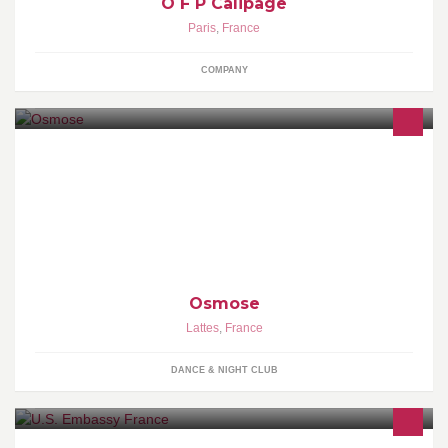
O F P Calipage
Paris
,
France
COMPANY
Ouvert Jeudi 23h - 7h Vendredi 20h -7h Samedi 20h - 7h
Osmose
Lattes
,
France
DANCE & NIGHT CLUB