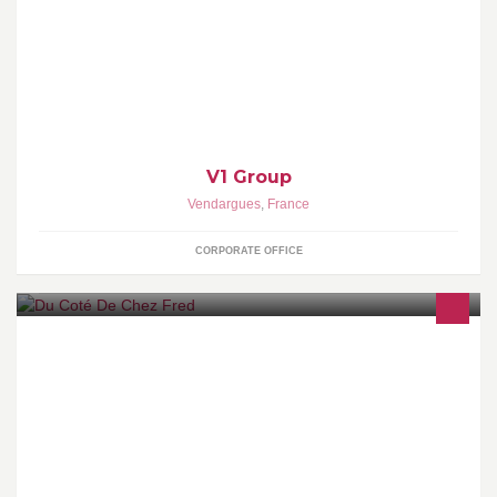
Retrouvez toutes nos informations sur : http://www.v1-group.com/
Et sur :
V1 Group
Vendargues
,
France
CORPORATE OFFICE
...