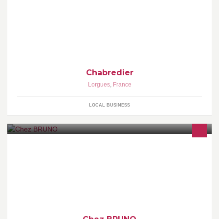
Chabredier
Lorgues
,
France
LOCAL BUSINESS
Ouvert 7/7 du 15/06 au 15/09.Le reste de l'année du mardi au
dimanche midi. Open 7 / 7 from 15/06 to 15/09.The rest of the year
from Tuesday to Sunday for lunch