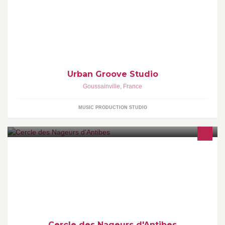
Enregistrement, Mixage, Mastering, Arrangements,
Instrus......http://www.urbangroove.fr
Urban Groove Studio
Goussainville
,
France
MUSIC PRODUCTION STUDIO
http://www.cnantibes.com
Cercle des Nageurs d'Antibes