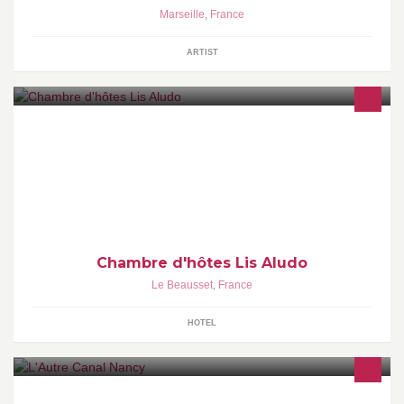
Marseille
,
France
ARTIST
La chambre d'hôtes Lis Aludo vous accueille tout au long de
l'année dans un cadre convivial et agréable, au cœur de la
campagne provençale, proche à la fois de la mer et de villages
typiques comme le Castellet.
Chambre d'hôtes Lis Aludo
Le Beausset
,
France
HOTEL