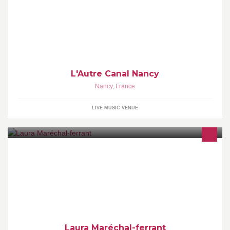
L'Autre Canal, scène de musiques actuelles à Nancy
L'Autre Canal Nancy
Nancy
,
France
LIVE MUSIC VENUE
Maréchal-ferrant, une passion dévorante depuis enfant CAPA
Maréchalerie, CAPA Soigneur d'équidés, BAC PRO élevage et
valorisation du jeune cheval
Laura Maréchal-ferrant