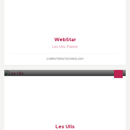
marché, uniquement à partir de composants de qualité.
WebStar
Les Ulis
,
France
COMPUTERS/TECHNOLOGY
Les Ulis