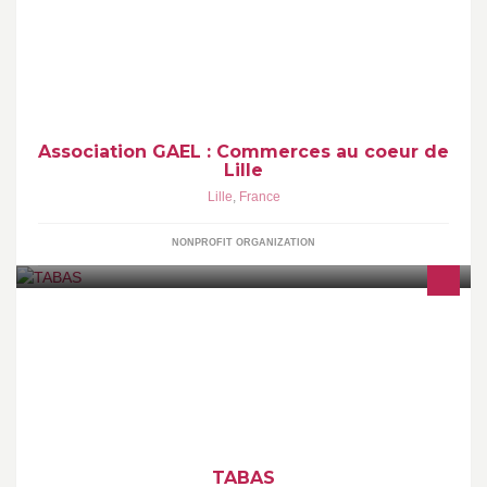
Toute l'actualité Shopping des commerçants du cœur de Lille !
Association GAEL : Commerces au coeur de
Lille
Lille
,
France
NONPROFIT ORGANIZATION
Bureau de Tabas, Basta, "ça tabasse !"... Son pseudonyme sonne
comme une marque, une punchline, un avatar de tagger ou la
TABAS