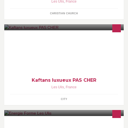
Les Ulis
,
France
CHRISTIAN CHURCH
Vente et location caftans ,robe de Dubaï et accessoire au détail et
en gros www.aniiqa.com 0650841423 france
Kaftans luxueux PAS CHER
Les Ulis
,
France
CITY
Le meilleur du Fitness au service de votre objectif forme!