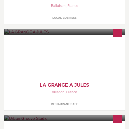
Ballaison
,
France
LOCAL BUSINESS
Auberge festive, une ambiance et une cuisine à partager
ensemble ...
LA GRANGE A JULES
Arradon
,
France
RESTAURANT/CAFE