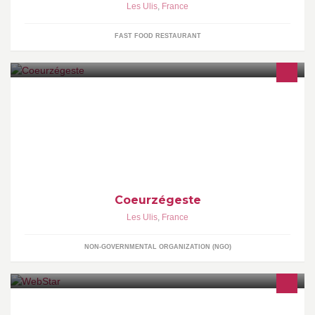
Les Ulis
,
France
FAST FOOD RESTAURANT
Ouvert tous les jours de 10h30 à 13h00 et de 17h00 à 19h30.
Téléphone : 0170271152. Courriel : coeurzegeste@hotmail.fr
Coeurzégeste
Les Ulis
,
France
NON-GOVERNMENTAL ORGANIZATION (NGO)
WebStar assemble des serveurs puissants, sur mesure et bon