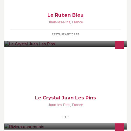
Le Ruban Bleu
Juan-les-Pins
,
France
RESTAURANT/CAFE
Le Crystal est un établissement emblématique de Juan les pins
situé au centre du Carrefour de la joie.
Le Crystal Juan Les Pins
Juan-les-Pins
,
France
BAR