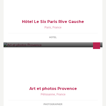
Le Six and Spa by PAYOT. Le Six and Bar.
Hôtel Le Six Paris Rive Gauche
Paris
,
France
HOTEL
Suivez l'activité de votre photographe de mariage,
Art et photos Provence
Pélissanne
,
France
PHOTOGRAPHER