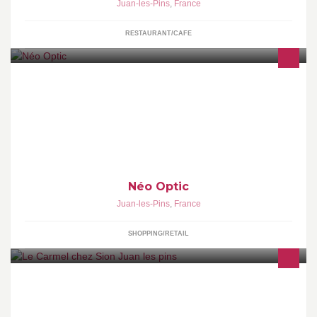
Juan-les-Pins
,
France
RESTAURANT/CAFE
Néo Optic, votre opticien à Antibes Juan-les-Pins (06)
Néo Optic
Juan-les-Pins
,
France
SHOPPING/RETAIL
Traiteur Pâtisserie Croissanterie Shabbat a emporter Fricassée
Pizza Chausson Sandwich Grillade Plat traditionnel Plat du jour
CACHER