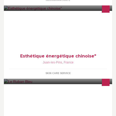
RESTAURANT/CAFE
Institut soins alternatifs, Médecine chinoise Carine PAYELLE Juan
les pins 0620788596
Esthétique énergétique chinoise"
Juan-les-Pins
,
France
SKIN CARE SERVICE