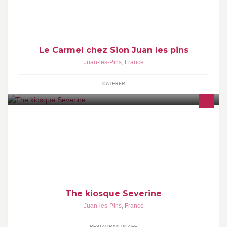
Le Carmel chez Sion Juan les pins
Juan-les-Pins
,
France
CATERER
Once upon a Time the kiosque Severine "de 1960 à aujourd'hui
The kiosque Severine
Juan-les-Pins
,
France