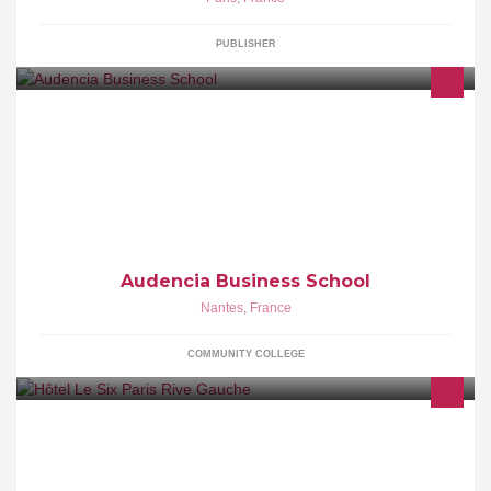
PUBLISHER
Audencia Business School : Ecole supérieure de Commerce et
Management Site Internet Audencia Business School :
www.audencia.com
Audencia Business School
Nantes
,
France
COMMUNITY COLLEGE
www.hotel-le-six.com Boutique Hotel 4* situé sur la Rive Gauche.