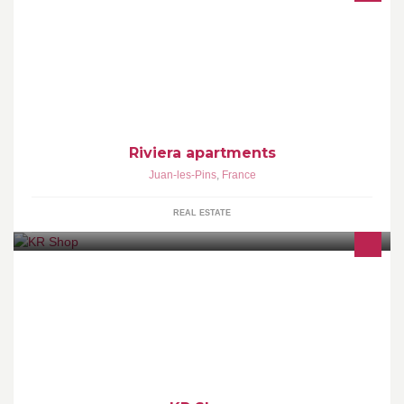
charming apartments ideally situated in Antibes and Juan les pins
in the heart of the Cote d’azur near Cannes.
Riviera apartments
Juan-les-Pins
,
France
REAL ESTATE
Shop RASTA