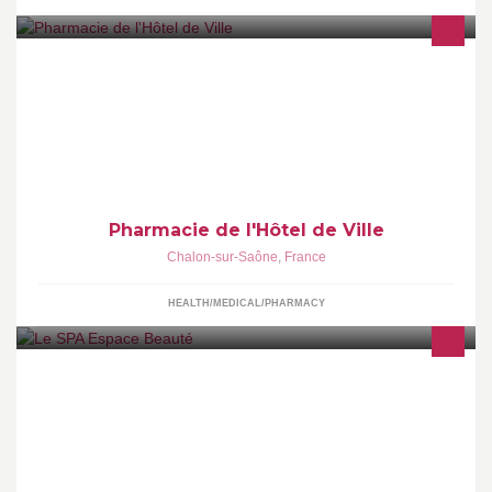
Allopathie, homéopathie, phytothérapie, aromathérapie,
micronutrition, orthopédie, matériel médical Du lundi au samedi
de 8h45 à 12h15 et de 13h45 à 19h15
Pharmacie de l'Hôtel de Ville
Chalon-sur-Saône
,
France
HEALTH/MEDICAL/PHARMACY
350m² déstinés aux hommes et aux femmes en quête de bien-
être et d'évasion