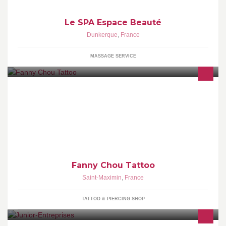
Le SPA Espace Beauté
Dunkerque
,
France
MASSAGE SERVICE
Dessin & tatouage Uniquement sur rendez-vous de 14h à 19h,
pour toutes demandes d'infos via mp
Fanny Chou Tattoo
Saint-Maximin
,
France
TATTOO & PIERCING SHOP