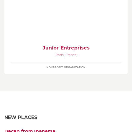
Junior-Entreprises : les talents de demain, aujourd'hui !
Junior-Entreprises
Paris
,
France
NONPROFIT ORGANIZATION
NEW PLACES
Dacao from Ipanema