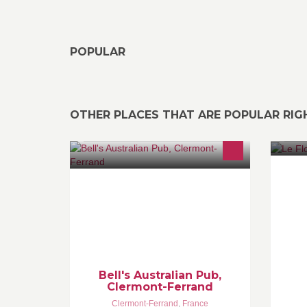
POPULAR
OTHER PLACES THAT ARE POPULAR RI
So
Imagine my surprise when on my first
visit to France from Australia I
stumbled upon "Bell's Australian
Pub" right in the center of Clermont-
Ferrand next door to fnac at Place de
Jaude!
Bell's Australian Pub,
Clermont-Ferrand
Clermont-Ferrand
,
France