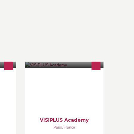
ok
Organisme de Formation
ental
Professionnelle spécialiste du Digital
hin.fr
VISIPLUS Academy
Paris
,
France