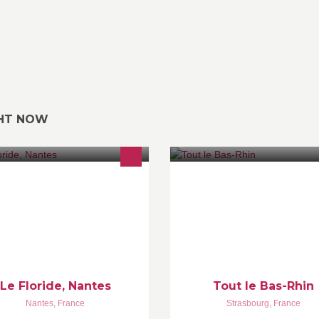
GHT NOW
n electro-rock-métal !
Bienvenue sur la page Facebo
officielle du Conseil Départem
du Bas-Rhin (CD67). www.bas-r
#CD67 #basrhin
Le Floride, Nantes
Tout le Bas-Rhin
Nantes
,
France
Strasbourg
,
France