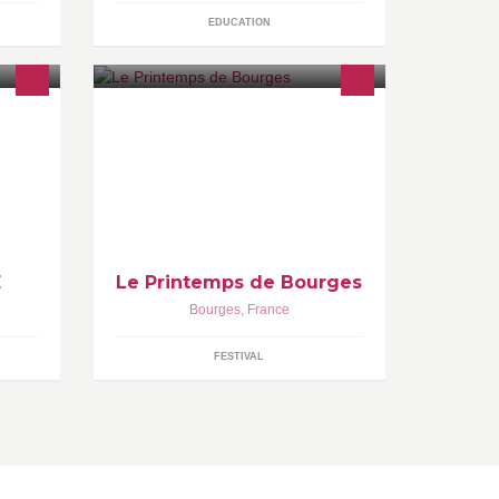
EDUCATION
Compte officiel du Printemps de
Bourges. Rendez-vous du 18 au 23
lance
avril 2017 pour la 41ème édition du
Printemps de Bourges ! #PDB2017
E
Le Printemps de Bourges
Bourges
,
France
FESTIVAL