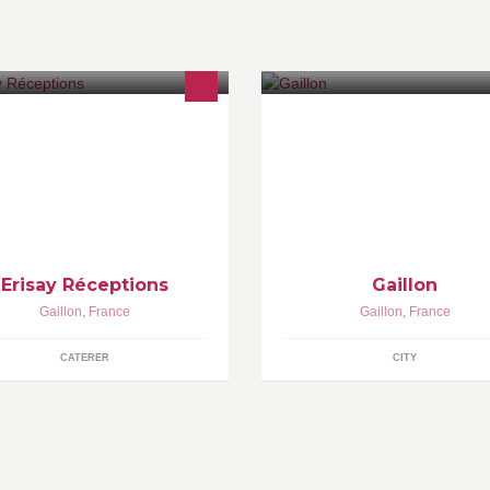
aiteur pour réceptions dans l'Eure,
 Seine-Maritime, les Yvelines,
Eure-et-Loir et toute la région
risienne (Particuliers et
ofessionnels). http://erisay.fr/
Erisay Réceptions
Gaillon
Gaillon
,
France
Gaillon
,
France
CATERER
CITY