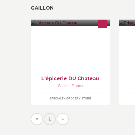
GAILLON
Vente de tous types de boissons
Tr
apéritifs ainsi que bonbons gâteaux
la
etc
l'
pa
Pr
L'épicerie DU Chateau
Gaillon
,
France
SPECIALTY GROCERY STORE
«
1
»