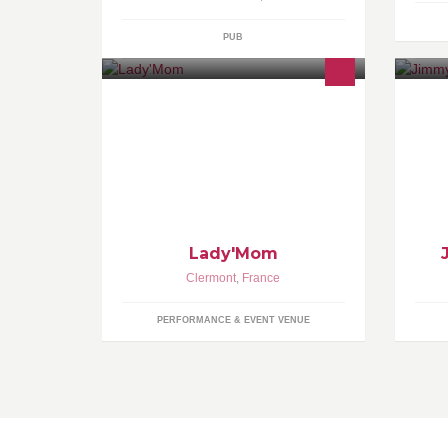
PUB
Sport, garderie, spa, shopping...
Ac
Lady'mom est un lieu de rencontre
In
dans une ambiance chaleureuse
Pr
pour le bien-être des femmes.
Lady'Mom
Clermont
,
France
PERFORMANCE & EVENT VENUE