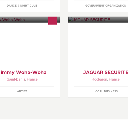
DANCE & NIGHT CLUB
GOVERNMENT ORGANIZATION
teur•Réalisateur•Production
Intervention - Gardiennage -
stagram : jimmywohawoha
Évènementiel - Installation de
oduction WAWA Work LinkedIn :
système d'alarme - Télésurveil
Jimmy Woha-Woha
JAGUAR SECURIT
Saint-Denis
,
France
Rocbaron
,
France
ARTIST
LOCAL BUSINESS